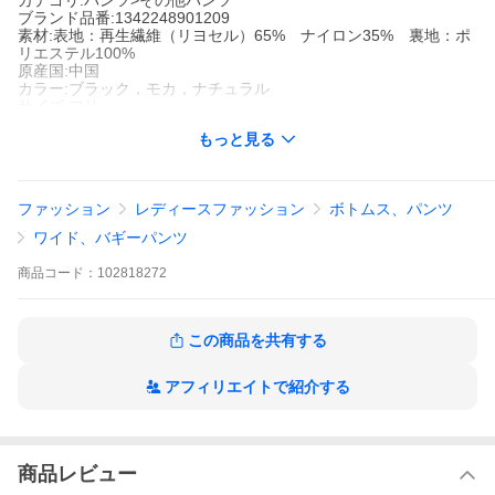
カテゴリ:パンツ>その他パンツ
ブランド品番:1342248901209
素材:表地：再生繊維（リヨセル）65% ナイロン35% 裏地：ポ
リエステル100%
原産国:中国
カラー:ブラック，モカ，ナチュラル
サイズ:フリ-
企画ID:2394224，2394222，2394156，2383405，2333572，23
もっと見る
33571，2293706，2282697，2269110，2240322，2240320，2
234270，2221217
キーワード:ワイドパンツ パンツ レディース ウエストゴム ストレ
ート フルレングス レギュラー ワイドパンツ 花柄 WEB限定 アメ
ファッション
レディースファッション
ボトムス、パンツ
カジ デート フェス ライブ プチプラ 大人カジュアル 定番 旅行
ワイド、バギーパンツ
2026 Spring & Summer item
商品
コード：
102818272
リラックス感もかわいさも！
シアー×花柄刺繍がトレンドライクなイージーパンツ
この商品を共有する
●全体に散りばめられた小花柄刺繍が高見えなワイドパンツ
●ほんのりシアーな生地感が軽やかな印象に仕上がります
アフィリエイトで紹介する
●ウエストゴムでイージーな穿き心地
●ポケットや柔らかな裏地付きと機能性も◎
●旧品番1342248901201にモカが追加！
==========
商品レビュー
■シリーズ商品