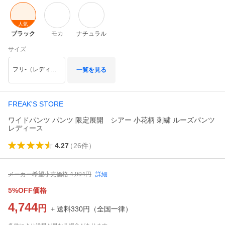
人気
ブラック
モカ
ナチュラル
サイズ
フリ-（レディース：Mサイズ相当）
一覧を見る
FREAK'S STORE
ワイドパンツ パンツ 限定展開 シアー 小花柄 刺繍 ルーズパンツ
レディース
4.27
（
26
件
）
メーカー希望小売価格
4,994
円
詳細
5%OFF価格
4,744
円
+ 送料
330
円
（
全国一律
）