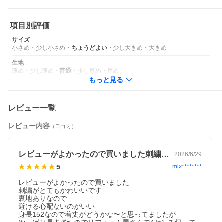
項目別評価
サイズ
小さめ
・
少し小さめ
・
ちょうどよい
・
少し大きめ
・
大きめ
生地
薄め
・
少し薄め
・
普通
・
少し厚め
・
厚め
もっと見る
レビュー一覧
レビュー内容
（口コミ）
レビューがよかったので買いました刺繍が…
2026/6/29
5
mix********
レビューがよかったので買いました

刺繍がとてもかわいいです

裏地ありなので

避ける心配ないのがいい

身長152なので着丈がどうかな〜と思ってましたが
