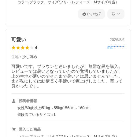
カラー/ブラック、サイズ/フリ-（レディース：Mサイズ相当）
いいね
7
可愛い
2026/8/6
4
mit********
生地
：
少し薄め
可愛いです。ブラウンと迷いましたが、無難な黒を購入。
レビューでは暑いとなっていたので覚悟していましたが、
上の生地が薄いのでそこまで暑いとは思いませんでした。
丈が私にしては結構長く手縫いで裾上げしました。買って
良かったです。
投稿者情報
女性/60歳以上/51kg～55kg/156cm～160cm
普段着ているサイズ：L
購入した商品
カラー/ブラック、サイズ/フリ-（レディース：Mサイズ相当）