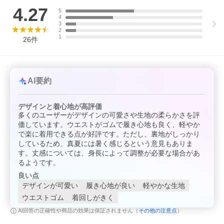
1313248900197：シアー小花柄刺繍キャミワンピース
1342248901209：シアー小花柄刺繍ルーズパンツ
4.27
5
4
おすすめコーディネート
3
2
花柄の刺繍が大人かわいいワイドイージーパンツ。
1
26
件
春はゆるニットやシャツと、夏はビッグシルエットTとずるずるに
着るのも大人可愛い！
Tシャツと合わせてもだらしなく見えないのは高見えする刺繍と雰
囲気のあるシアー素材のおかげ。
シリーズ商品のシアー小花柄刺繍キャミワンピース(品番：13132
48900197)とセットアップのように着るのも素敵！
AI要約
---------------------------------------------------------
お気に入り登録のオススメ
デザインと着心地が高評価
▼商品のお気に入り登録▼
多くのユーザーがデザインの可愛さや生地の柔らかさを評
再入荷、残り1点、セールなどの通知を受け取ることができます。
価しています。ウエストがゴムで履き心地も良く、軽やか
▼ブランドのお気に入り登録▼
で楽に着用できる点が好評です。ただし、裏地がしっかり
新商品や再入荷、ショップのおすすめトピックスなど、いち早く
しているため、真夏には暑く感じるという意見もありま
ブランドの情報を受け取ることができます。
---------------------------------------------------------
す。丈感については、身長によって調整が必要な場合があ
るようです。
※掲載画像の商品の色味は、屋外や屋内の光の照射や角度により
良い点
実物と色味が異なる場合がございます。また表示のサイズ感と実
物は若干異なる場合もございますので、予めご了承ください。
デザインが可愛い
履き心地が良い
軽やかな生地
ウエストゴム
着回しがきく
※寄り画像の色味が実物に近しいです
その他の注意点
AI回答の正確性や商品の効果は保証されません（
）
※着用、お取り扱いの際は、商品についている品質表示とアテン