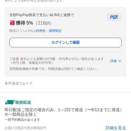
条件により送料が異なる場合があります。
全額PayPay残高で支払い&LINEと連携で
内訳
獲得
5
%
（
216
pt）
獲得のうち4.5%は
利用先・期間限定
ログインして確認
ご注意
表示よりも実際の付与数・付与率が少ない場合があります
詳細
（付与上限、未確定の付与等）
原則税抜価格が対象です。特典詳細は内訳でご確認ください。
条件達成でおトク
即日配送ご指定の場合のみ、1～2日で発送（〜8/12までに発送）
※一部商品を除く
一部予約商品があります
詳細を見る
お届け日指定可
置き配指定可