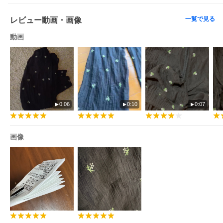
ションタグを必ずご確認下さい。
※こちらの商品はオンラインストア及び一部店舗での限定展開と
一覧で見る
レビュー動画・画像
なります。
動画
【FREAK'S STORE / フリークスストア】
「アメリカの豊かさとワクワク・ドキドキを日本に伝えたい」と
いう想いからスタート。
1986年の創業以来、洋服を中心に、カルチャーやアートなど自分
たちが本当に良いと思うものをセレクト。積極的に楽しむ生活体
験者＝フリークとして、豊かなライフスタイルの楽しみ方をリア
ルに提案するセレクトショップ。
0:06
0:10
0:07
【実寸】
フリ-:ウエスト62〜106 ヒップ106 股上31 股下70 もも周り63 す
画像
そ周り53
※ZOZOTOWN独自の方法により採寸しております。
サイズガイド
※他のキャンペーンにより、期間中に価格が変動する場合があり
ます。
※セールは予告なく終了させていただく場合もあります。