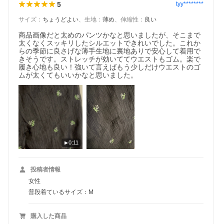
5
tyy********
サイズ
：
ちょうどよい
、
生地
：
薄め
、
伸縮性
：
良い
商品画像だと太めのパンツかなと思いましたが、そこまで
太くなくスッキリしたシルエットできれいでした。これか
らの季節に良さげな薄手生地に裏地ありで安心して着用で
きそうです。ストレッチが効いててウエストもゴム。楽で
履き心地も良い！強いて言えばもう少しだけウエストのゴ
ムが太くてもいいかなと思いました。
0:11
投稿者情報
女性
普段着ているサイズ：M
購入した商品