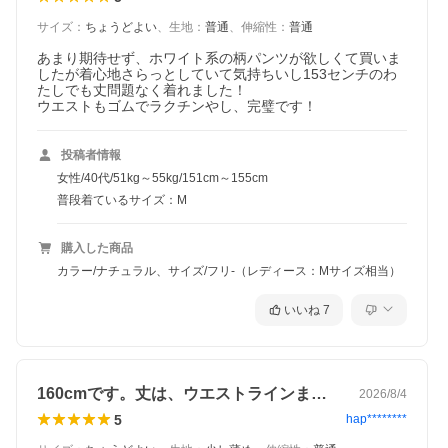
サイズ
：
ちょうどよい
、
生地
：
普通
、
伸縮性
：
普通
あまり期待せず、ホワイト系の柄パンツが欲しくて買いま
したが着心地さらっとしていて気持ちいし153センチのわ
たしでも丈問題なく着れました！

ウエストもゴムでラクチンやし、完璧です！
投稿者情報
女性/40代/51kg～55kg/151cm～155cm
普段着ているサイズ：M
購入した商品
カラー/ナチュラル、サイズ/フリ-（レディース：Mサイズ相当）
いいね
7
160cmです。丈は、ウエストラインま…
2026/8/4
5
hap********