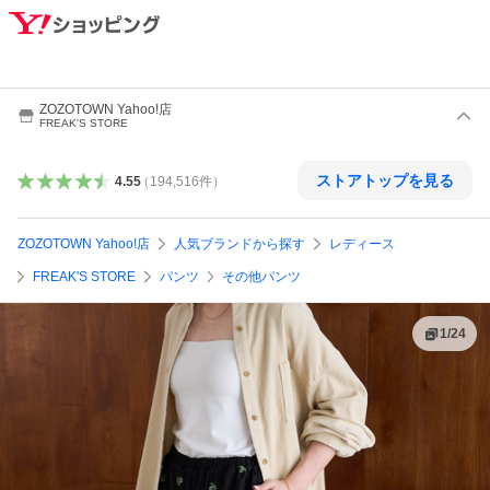
ZOZOTOWN Yahoo!店
FREAK'S STORE
ストアトップを見る
4.55
（
194,516
件
）
ZOZOTOWN Yahoo!店
人気ブランドから探す
レディース
FREAK'S STORE
パンツ
その他パンツ
1
/
24