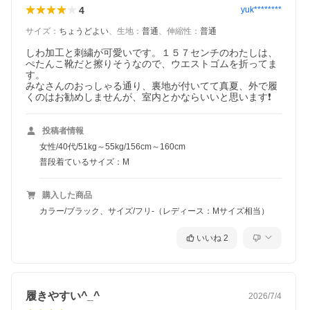
4
yuk********
サイズ
：
ちょうどよい
、
生地
：
普通
、
伸縮性
：
普通
しわ加工と刺繍が可愛いです。１５７センチのわたしは、
ぺたんこ靴だと擦りそうなので、ウエストゴムを折ってま
す。

みなさんのおっしゃる通り、裏地が付いてて真夏、外で履
くのはお勧めしませんが、室内とかならいいと思います❗️
投稿者情報
女性/40代/51kg～55kg/156cm～160cm
普段着ているサイズ：M
購入した商品
カラー/ブラック、サイズ/フリ-（レディース：Mサイズ相当）
いいね
2
履きやすい^_^
2026/7/4