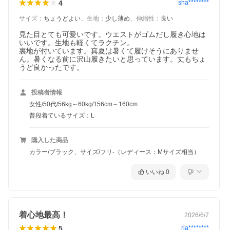
4
sha********
サイズ
：
ちょうどよい
、
生地
：
少し薄め
、
伸縮性
：
良い
見た目とても可愛いです。ウエストがゴムだし履き心地は
いいです。生地も軽くてラクチン。

裏地が付いています。真夏は暑くて履けそうにありませ
ん。暑くなる前に沢山履きたいと思っています。丈もちょ
うど良かったです。
投稿者情報
女性/50代/56kg～60kg/156cm～160cm
普段着ているサイズ：L
購入した商品
カラー/ブラック、サイズ/フリ-（レディース：Mサイズ相当）
いいね
0
着心地最高！
2026/6/7
5
ria********