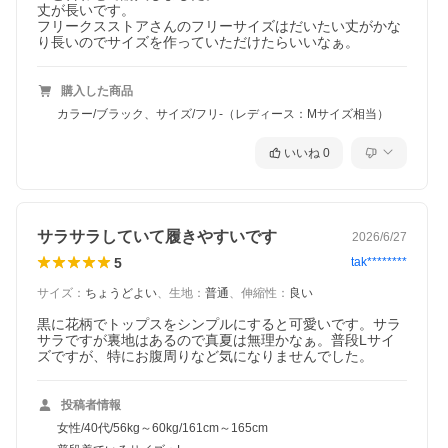
丈が長いです。

フリークスストアさんのフリーサイズはだいたい丈がかな
り長いのでサイズを作っていただけたらいいなぁ。
購入した商品
カラー/ブラック、サイズ/フリ-（レディース：Mサイズ相当）
いいね
0
サラサラしていて履きやすいです
2026/6/27
5
tak********
サイズ
：
ちょうどよい
、
生地
：
普通
、
伸縮性
：
良い
黒に花柄でトップスをシンプルにすると可愛いです。サラ
サラですが裏地はあるので真夏は無理かなぁ。普段Lサイ
ズですが、特にお腹周りなど気になりませんでした。
投稿者情報
女性/40代/56kg～60kg/161cm～165cm