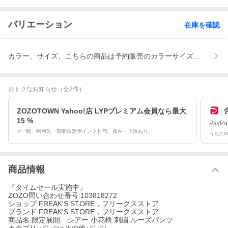
バリエーション
在庫を確認
カラー、サイズ、こちらの商品は予約販売のカラーサイズが含まれ
おトクなお知らせ
（全2件）
ZOZOTOWN Yahoo!店 LYPプレミアム会員なら最大
15 %
Pay
※一部、利用先・期間限定ポイント付与。条件・上限あり。
うち2,
商品情報
『タイムセール実施中』
ZOZO問い合わせ番号:103818272
ショップ:FREAK'S STORE，フリークスストア
ブランド:FREAK'S STORE，フリークスストア
商品名:限定展開 シアー 小花柄 刺繍 ルーズパンツ