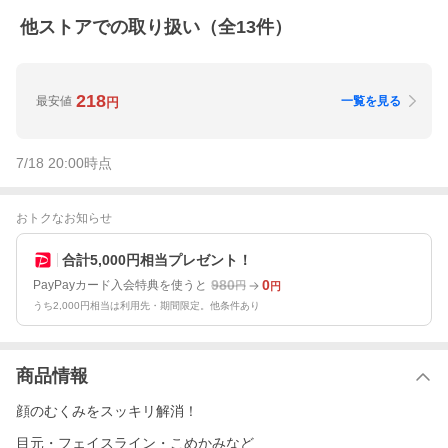
他ストアでの取り扱い（全
13
件）
218
最安値
一覧を見る
円
7/18 20:00
時点
おトクなお知らせ
合計5,000円相当プレゼント！
980
0
PayPayカード入会特典を使うと
円
円
うち2,000円相当は利用先・期間限定。他条件あり
商品情報
顔のむくみをスッキリ解消！
目元・フェイスライン・こめかみなど