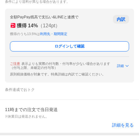
条件により送料が異なる場合があります。
全額PayPay残高で支払い&LINEと連携で
内訳
獲得
14
%
（
124
pt）
獲得のうち13.5%は
利用先・期間限定
ログインして確認
ご注意
表示よりも実際の付与数・付与率が少ない場合があります
詳細
（付与上限、未確定の付与等）
原則税抜価格が対象です。特典詳細は内訳でご確認ください。
条件達成でおトク
11時までの注文で当日発送
※休業日は発送されません。
詳細を見る