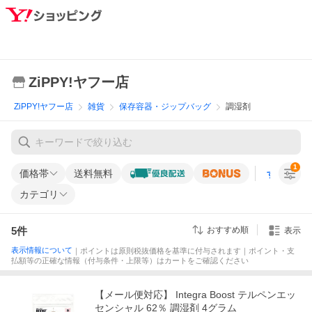
ZiPPY!ヤフー店
ZiPPY!ヤフー店
雑貨
保存容器・ジップバッグ
調湿剤
1
価格帯
送料無料
すべての条
カテゴリ
5
件
おすすめ順
表示
表示情報について
｜ポイントは原則税抜価格を基準に付与されます｜ポイント・支
払額等の正確な情報（付与条件・上限等）はカートをご確認ください
【メール便対応】 Integra Boost テルペンエッ
センシャル 62％ 調湿剤 4グラム