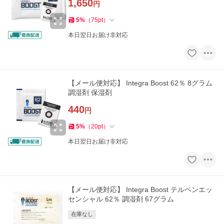
1,650
円
5
%
（
75
pt
）
本日翌日お届け非対応
【メール便対応】 Integra Boost 62％ 8グラム
調湿剤 保湿剤
440
円
5
%
（
20
pt
）
本日翌日お届け非対応
【メール便対応】 Integra Boost テルペンエッ
センシャル 62％ 調湿剤 67グラム
在庫なし