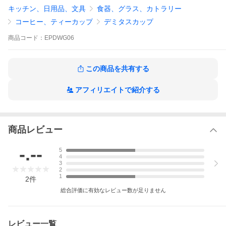
快適です。
キッチン、日用品、文具
食器、グラス、カトラリー
商品名：デミタスカップ ダブルウォール 4個 カプチーノ エスプレ
コーヒー、ティーカップ
デミタスカップ
ッソ おしゃれ ブランド ガラス 小さいコップ コーヒー
食洗機、電子レンジ、オーブン、冷凍庫使用可
商品
コード：
EPDWG06
注)金属器具との使用はお勧めしません。
中国製
＊字数制限によりこちらに記載できていない事項に関しては、ペ
この商品を共有する
ージ内別箇所（"商品説明をもっと見る"や"商品説明")
に記載の場合がございます。商品特性や注意事項が記載の場合も
アフィリエイトで紹介する
ございますので、ご検討において
ご参考くださいませ。
・製品の特性や品質に関して あらかじめご了承くださいませ。熟
練した職人によるものですが手作りでございます理由で仕上がり
に違いが見られる場合がございます。下記のような場合がござい
商品レビュー
ますが、商品の不良ではございません。国内検品にて逸脱した歪
みや傷は排除しております。若干の誤差・歪み・突起小さな気
泡・黒い点しわ・細い線・小傷※ガラス素材の特性や製造工程の
-.--
5
中で発生するものとしてご了承くださいませ。※モニターの種類
4
やパソコンの環境により、実際の商品のお色と若干異なる場合が
3
2
ございます。
1
2
件
総合評価に有効なレビュー数が足りません
レビュー一覧