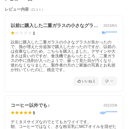
レビュー内容
（口コミ）
以前に購入した二重ガラスの小さなグラス…
2023/6/1
1
fth********
以前に購入した二重ガラスの小さなグラスが良かったの
で、孫が増えた分追加で購入したかったのですが、以前の
は在庫なしのため、こちらを購入しました。デザインや大
きさは良いのですが、食洗機であらったところ、二重ガラ
スの中に洗剤が入ったようで、曇って見た目が汚くなり、
使わなくなりました。製作者の方のご家族の写真とお礼状
が付いていたのに、残念です。
いいね
1
コーヒー以外でも♪
2022/2/8
5
ugv********
デミタスサイズなのでとてもカワイイです。

朝、コーヒーではなく、きな粉豆乳にMCTオイルを混ぜた