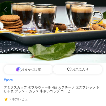
おまかせ比較
お気に入り
Epare
デミタスカップ ダブルウォール 4個 カプチーノ エスプレッソ お
しゃれ ブランド ガラス 小さいコップ コーヒー
2
件のレビュー