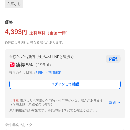
在庫なし
価格
4,393
円
送料無料
（
全国一律
）
条件により送料が異なる場合があります。
全額PayPay残高で支払い&LINEと連携で
内訳
獲得
5
%
（
199
pt）
獲得のうち4.5%は
利用先・期間限定
ログインして確認
ご注意
表示よりも実際の付与数・付与率が少ない場合があります
詳細
（付与上限、未確定の付与等）
原則税抜価格が対象です。特典詳細は内訳でご確認ください。
条件達成でおトク