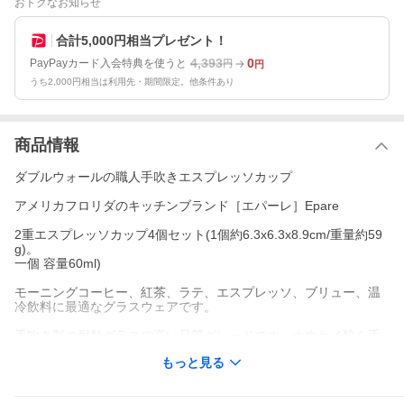
おトクなお知らせ
合計5,000円相当プレゼント！
4,393
0
PayPayカード入会特典を使うと
円
円
うち2,000円相当は利用先・期間限定。他条件あり
商品情報
ダブルウォールの職人手吹きエスプレッソカップ
アメリカフロリダのキッチンブランド［エパーレ］Epare
2重エスプレッソカップ4個セット(1個約6.3x6.3x8.9cm/重量約59
g)。
一個 容量60ml)
モーニングコーヒー、紅茶、ラテ、エスプレッソ、ブリュー、温
冷飲料に最適なグラスウェアです。
手吹き製の耐熱グラスで高い品質グレードです。ホウケイ酸を手
吹きしグラスを薄く、軽く、熱耐性があり、傷や割れに強くして
もっと見る
います。
温冷の飲料温度を長い時間保ちます。外側はその間熱が伝わらず