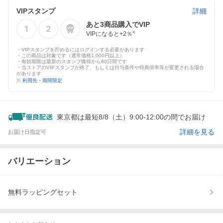
VIPスタンプ
詳細
あと
3
商品購入でVIP
VIPになると+
2
％
※
・VIPスタンプを貯めるにはログインする必要があります
・この商品は対象です（通常価格1,000円以上）
・有効期限は最新のスタンプ獲得から60日間です
・当ストアのVIPスタンプが終了、もしくは付与条件や特典倍率等が変更される場合
があります
※
利用先・期間限定
東京都は最短8/8（土）9:00-12:00の間でお届け
詳細を見る
お届け日指定可
バリエーション
無料ラッピングセット