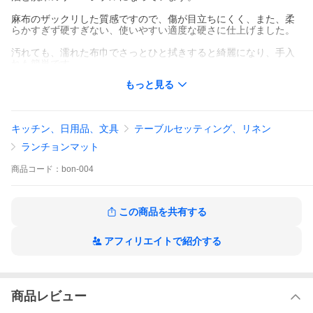
麻布のザックリした質感ですので、傷が目立ちにくく、また、柔
らかすぎず硬すぎない、使いやすい適度な硬さに仕上げました。
汚れても、濡れた布巾でさっとひと拭きすると綺麗になり、手入
れも簡単です。
もっと見る
1872年（明治5年）創業。伝統的工芸品 川連漆器を製造する佐藤
善六漆器店の商品です。
麻布に、天然の漆を、職人の手により一つ一つ丁寧に塗りあげて
キッチン、日用品、文具
テーブルセッティング、リネン
います。
ランチョンマット
麻布素材の性質上、また手仕事による為、形の歪みや、シワ、表
面や縁に凹凸のある商品がございます。
商品
コード：
bon-004
サイズ、色味も商品により、若干の違いがございます。
ご了承の上、ご購入ください。
この商品を共有する
アフィリエイトで紹介する
【サイズ】縦 32 × 横 43cm（手仕事の為、サイズに数cm程バラツ
キがあります。）
【カラー】溜／洗朱（リバーシブル）
【素 材】麻布、天然漆
【生産国】日本製（秋田県 川連漆器）
商品レビュー