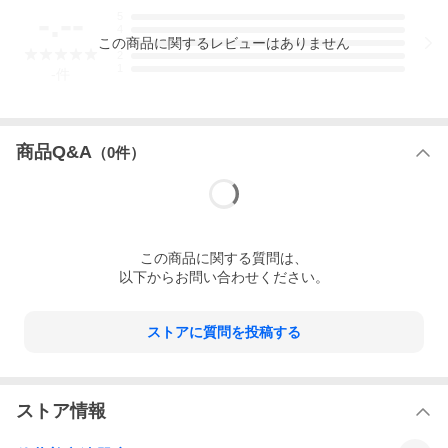
商品名：ランチョンマット おしゃれ 布 赤 麻 洗える 漆 お盆 木 川
-.--
5
連 漆器 和風 日本製 ランチョンマット（布）
4
この
商品
に関するレビューはありません
3
2
1
-
件
商品Q&A
（
0
件）
この
商品
に関する質問は、
以下からお問い合わせください。
ストアに質問を投稿する
ストア情報