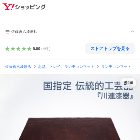
佐藤善六漆器店
ストアトップを見る
5.00
（
4
件
）
佐藤善六漆器店
お盆、トレイ、ランチョンマット
ランチョンマット
1
/
6