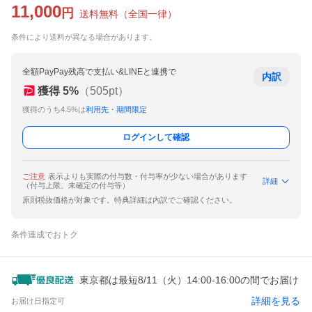
11,000
円
送料無料
（
全国一律
）
条件により送料が異なる場合があります。
全額PayPay残高で支払い&LINEと連携で
内訳
獲得
5
%
（
505
pt）
獲得のうち4.5%は
利用先・期間限定
ログインして確認
ご注意
表示よりも実際の付与数・付与率が少ない場合があります
詳細
（付与上限、未確定の付与等）
原則税抜価格が対象です。特典詳細は内訳でご確認ください。
条件達成でおトク
東京都は最短8/11（火）14:00-16:00の間でお届け
詳細を見る
お届け日指定可