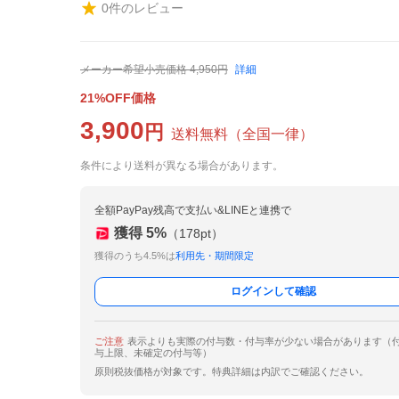
0
件のレビュー
メーカー希望小売価格
4,950
円
詳細
21%OFF価格
3,900
円
送料無料
（
全国一律
）
条件により送料が異なる場合があります。
全額PayPay残高で支払い&LINEと連携で
獲得
5
%
（
178
pt）
獲得のうち4.5%は
利用先・期間限定
ログインして確認
ご注意
表示よりも実際の付与数・付与率が少ない場合があります（
与上限、未確定の付与等）
原則税抜価格が対象です。特典詳細は内訳でご確認ください。