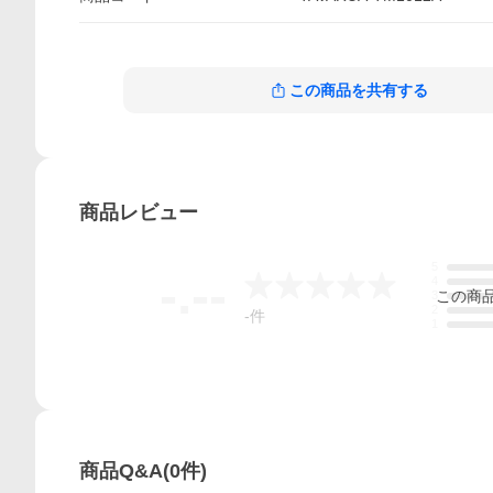
この商品を共有する
商品
レビュー
5
-.--
4
この
商
3
2
-
件
1
商品Q&A
(
0
件)