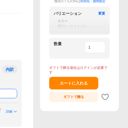
獲得のうち4.5%は
利用先・期間限定
バリエーション
変更
カラー
選択してください
数量
ギフトで贈る場合はログインが必要で
内訳
す
カートに入れる
ギフトで
贈る
付
詳細