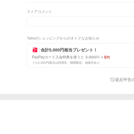
ストアコメント
Yahoo!ショッピングからのオトクなお知らせ
合計5,000円相当プレゼント！
3,900
0
PayPayカード入会特典を使うと
円
円
うち2,000円相当は利用先・期間限定。他条件あり
違反申告