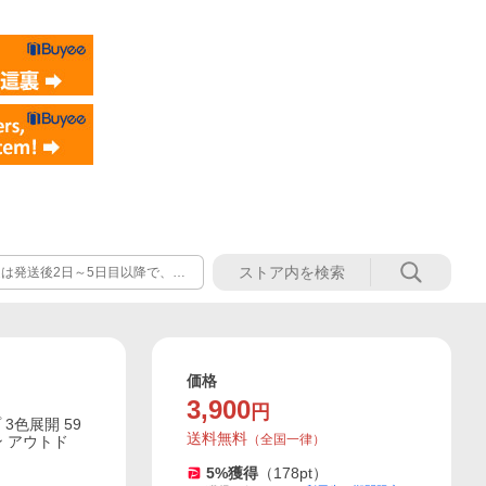
達は発送後2日～5日目以降で、土
でご了承ください ○サイズや重
郵便受けへの配達で、紛失・破
価格
3,900
円
 3色展開 59
送料無料
（
全国一律
）
ン アウトド
5
%獲得
（
178
pt）