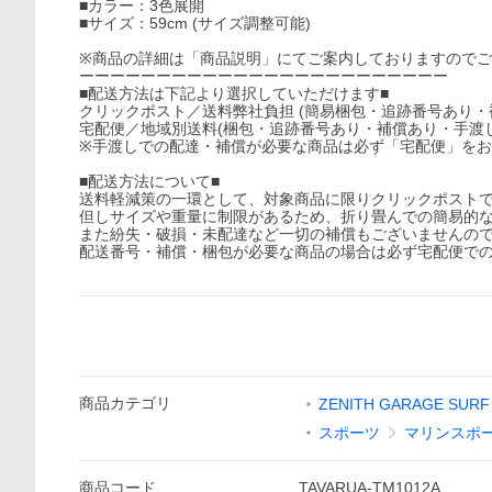
■カラー：3色展開
■サイズ：59cm (サイズ調整可能)
※商品の詳細は「商品説明」にてご案内しておりますので
ーーーーーーーーーーーーーーーーーーーーーーーー
■配送方法は下記より選択していただけます■
クリックポスト／送料弊社負担 (簡易梱包・追跡番号あり・
宅配便／地域別送料(梱包・追跡番号あり・補償あり・手渡し
※手渡しでの配達・補償が必要な商品は必ず「宅配便」を
■配送方法について■
送料軽減策の一環として、対象商品に限りクリックポスト
但しサイズや重量に制限があるため、折り畳んでの簡易的
また紛失・破損・未配達など一切の補償もございませんの
配送番号・補償・梱包が必要な商品の場合は必ず宅配便で
商品
カテゴリ
ZENITH GARAGE SURF
スポーツ
マリンスポ
商品
コード
TAVARUA-TM1012A