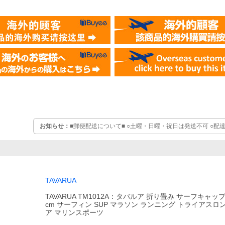
お知らせ：
■郵便配送について■ ○土曜・日曜・祝日は発送不可 ○配
曜・日曜・祝日の配達はありません お届けにお時間がかかりますの
量に制限があるため、簡易梱包での発送で配送番号はありません ○
損・未配達など一切の補償はございません
TAVARUA
TAVARUA TM1012A：タバルア 折り畳み サーフキャップ
cm サーフィン SUP マラソン ランニング トライアスロ
ア マリンスポーツ