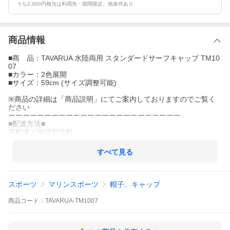
うち2,000円相当は利用先・期間限定。他条件あり
商品情報
■商 品：TAVARUA 水陸両用 スタンダードサーフキャップ TM10
07
■カラー：2色展開
■サイズ：59cm (サイズ調整可能)
※商品の詳細は「商品説明」にてご案内しておりますのでご覧く
ださい
ーーーーーーーーーーーーーーーーーーーーーーーー
■配送方法■
宅配便／地域別送料
すべて見る
スポーツ
マリンスポーツ
帽子、キャップ
商品
コード：
TAVARUA-TM1007