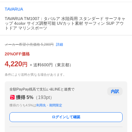
TAVARUA
TAVARUA TM1007：タバルア 水陸両用 スタンダード サーフキャ
ップ 4color サイズ調整可能 UVカット素材 サーフィン SUP アウ
トドア マリンスポーツ
メーカー希望小売価格
5,280
円
詳細
20%OFF価格
4,220
円
+ 送料
600
円
（
東京都
）
条件により送料が異なる場合があります。
全額PayPay残高で支払い&LINEと連携で
内訳
獲得
5
%
（
193
pt）
獲得のうち4.5%は
利用先・期間限定
ログインして確認