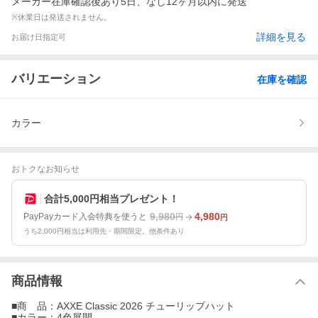
メーカー在庫確認後あり5日、なし12ヶ月以内に発送
※休業日は発送されません。
詳細を見る
お届け日指定可
バリエーション
在庫を確認
カラー
おトクなお知らせ
合計5,000円相当プレゼント！
9,980
4,980
PayPayカード入会特典を使うと
円
円
うち2,000円相当は利用先・期間限定。他条件あり
商品情報
■商 品：AXXE Classic 2026 チューリップハット
■カラー：4色展開