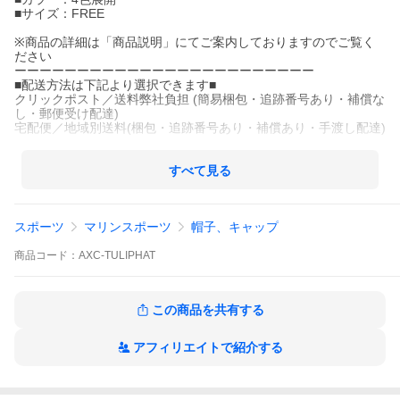
■サイズ：FREE
※商品の詳細は「商品説明」にてご案内しておりますのでご覧く
ださい
ーーーーーーーーーーーーーーーーーーーーーーーー
■配送方法は下記より選択できます■
クリックポスト／送料弊社負担 (簡易梱包・追跡番号あり・補償な
し・郵便受け配達)
宅配便／地域別送料(梱包・追跡番号あり・補償あり・手渡し配達)
■配送方法について■
送料軽減策の一環として、対象商品に限りクリックポストでの配
すべて見る
送を選択していただけます。
但しサイズや重量に制限があるため、封筒に商品を入れるだけの
簡易的な梱包となります。
スポーツ
マリンスポーツ
帽子、キャップ
配送番号はございますが紛失・破損・未配達など一切の補償はご
ざいませんので、ご了承の上選択をお願いいたします。
商品
コード：
AXC-TULIPHAT
この商品を共有する
アフィリエイトで紹介する