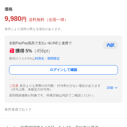
価格
9,980
円
送料無料
（
全国一律
）
条件により送料が異なる場合があります。
全額PayPay残高で支払い&LINEと連携で
内訳
獲得
5
%
（
456
pt）
獲得のうち4.5%は
利用先・期間限定
ログインして確認
ご注意
表示よりも実際の付与数・付与率が少ない場合があります
詳細
（付与上限、未確定の付与等）
原則税抜価格が対象です。特典詳細は内訳でご確認ください。
条件達成でおトク