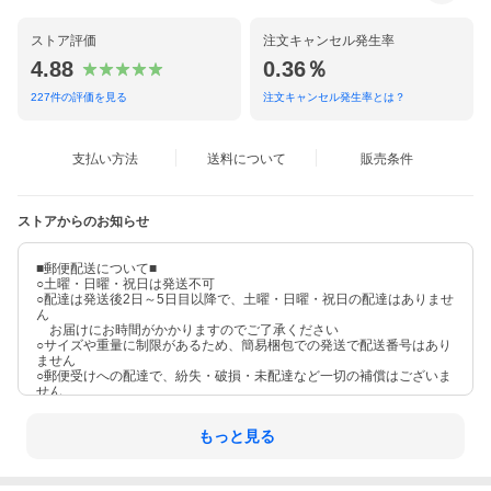
ストア評価
注文キャンセル発生率
4.88
0.36％
227
件の評価を見る
注文キャンセル発生率とは？
支払い方法
送料について
販売条件
ストアからのお知らせ
■郵便配送について■
○土曜・日曜・祝日は発送不可
○配達は発送後2日～5日目以降で、土曜・日曜・祝日の配達はありませ
ん
お届けにお時間がかかりますのでご了承ください
○サイズや重量に制限があるため、簡易梱包での発送で配送番号はあり
ません
○郵便受けへの配達で、紛失・破損・未配達など一切の補償はございま
せん
もっと見る