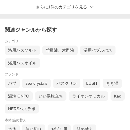
さらに1件のカテゴリを見る
関連ジャンルから探す
カテゴリ
浴用バスソルト
竹酢液、木酢液
浴用バブルバス
浴用バスオイル
ブランド
バブ
sea crystals
バスクリン
LUSH
きき湯
温泡 ONPO
いい湯旅立ち
ライオンケミカル
Kao
HERSバスラボ
本体/詰め替え
本体
使い切り
お試し用
詰め替え