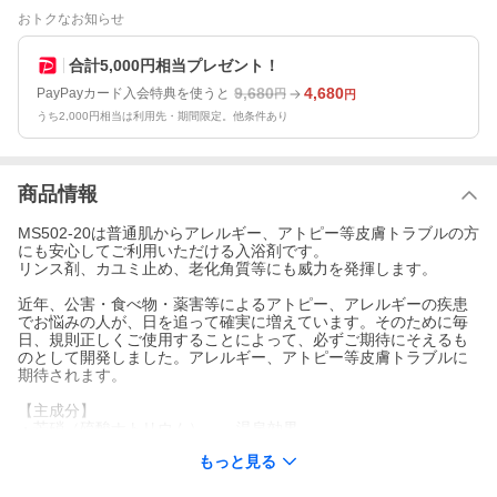
おトクなお知らせ
合計5,000円相当プレゼント！
9,680
4,680
PayPayカード入会特典を使うと
円
円
うち2,000円相当は利用先・期間限定。他条件あり
商品情報
MS502-20は普通肌からアレルギー、アトピー等皮膚トラブルの方
にも安心してご利用いただける入浴剤です。
リンス剤、カユミ止め、老化角質等にも威力を発揮します。
近年、公害・食べ物・薬害等によるアトピー、アレルギーの疾患
でお悩みの人が、日を追って確実に増えています。そのために毎
日、規則正しくご使用することによって、必ずご期待にそえるも
のとして開発しました。アレルギー、アトピー等皮膚トラブルに
期待されます。
【主成分】
・芒硝（硫酸ナトリウム）--- 温泉効果。
・重曹（炭酸水素ナトリウム）---温泉効果。
もっと見る
・クエン酸--- 有機酸で水中に分解し、小さな気泡をつくる。（マ
ッサージ、保湿効果）