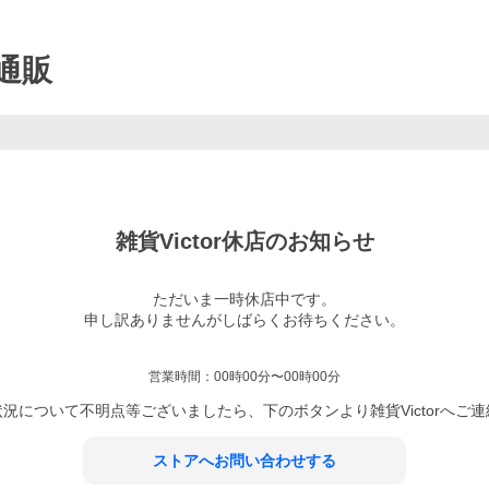
 通販
雑貨Victor
休店のお知らせ
ただいま一時休店中です。

申し訳ありませんがしばらくお待ちください。

営業時間：
00時00分〜00時00分
状況について不明点等ございましたら、下のボタンより
雑貨Victor
へご連
ストアへお問い合わせする