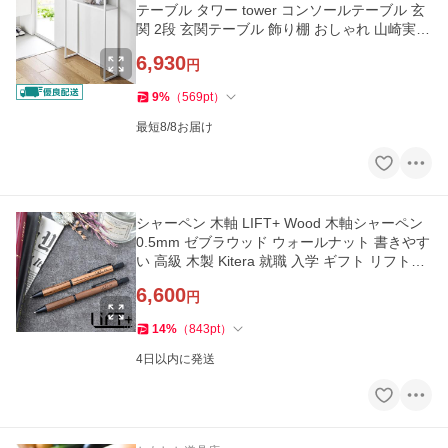
テーブル タワー tower コンソールテーブル 玄
関 2段 玄関テーブル 飾り棚 おしゃれ 山崎実業
10393 10394 リビング
6,930
円
9
%
（
569
pt
）
最短8/8お届け
シャーペン 木軸 LIFT+ Wood 木軸シャーペン
0.5mm ゼブラウッド ウォールナット 書きやす
い 高級 木製 Kitera 就職 入学 ギフト リフトプ
ラス おしゃれ 卒業
6,600
円
14
%
（
843
pt
）
4日以内に発送