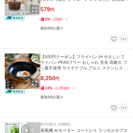
応 目盛り付き
579
円
5
%
（
25
pt
）
最短8/8お届け
【500円クーポン】フライパン IH やさしいフ
ライパン PFASフリー おしゃれ 安全 高耐久 フ
ッ素不使用 サステナブル アルミ ステンレス 2
層構造 内面5年保証
8,250
円
14
%
（
1,053
pt
）
最短8/8お届け
RUSSELL HOBBS
扇風機 dcモーター コードレス ラッセルホブス