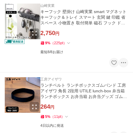
山崎実業
キーフック 壁掛け 山崎実業 smart マグネット
キーフック＆トレイ スマート 玄関 鍵 印鑑 省
スペース 小物置き 取付簡単 磁石 フック ドア
2754 2755
2,750
円
9
%
（
225
pt
）
最短8/8お届け
工房アイザワ
ランチベルト ランチボックスゴムバンド 工房
アイザワ 角長 2段用 UTILE lunch-box 弁当箱
ランチボックス お弁当箱 お弁当グッズ ゴムベ
ルト ランチバンド
264
円
5
%
（
11
pt
）
4日以内に発送