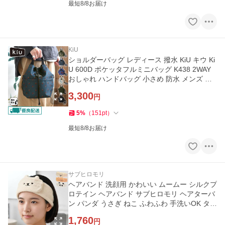
最短8/8お届け
KiU
ショルダーバッグ レディース 撥水 KiU キウ Ki
U 600D ポケッタフルミニバッグ K438 2WAY
おしゃれ ハンドバッグ 小さめ 防水 メンズ 軽
量 大容量 巾着バッグ
3,300
円
5
%
（
151
pt
）
最短8/8お届け
サブヒロモリ
ヘアバンド 洗顔用 かわいい ムームー シルクプ
ロテイン ヘアバンド サブヒロモリ ヘアターバ
ン パンダ うさぎ ねこ ふわふわ 手洗いOK ター
バン 吸水性 動物
1,760
円