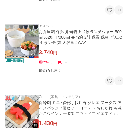
アスベル
お弁当箱 保温 弁当箱 丼 2段ランチジャー 500
ml /620ml /800ml 弁当箱 2段 保温 保冷 どんぶ
り ランチ 麺 大容量 2WAY
3,740
円
5
%
（
171
pt
）
最短8/8お届け
Creer（家具、インテリア）
保冷剤 ミニ 保冷剤 お弁当 クレエ ヌークス ア
イスパック 2個セット ゴースト おしゃれ 冷凍
たこウインナー 0℃ アウトドア イエティ ハー
ド 光る かわいい
1,430
円