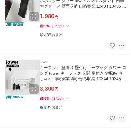
ホホルダー タワー tower スマホスタンド 回転
マグセーフ 壁面収納 山崎実業 10434 10435 石
こうボード 角度調節
1,980
円
9
%
（
162
pt
）
最短8/8お届け
tower
キーフック 壁掛け 壁付けキーフック タワー ロ
ング tower キーフック 玄関 扉付き 鍵収納 お
しゃれ 山崎実業 浮かせる収納 10344 10345 石
こうボードピン 賃貸
3,300
円
9
%
（
271
pt
）
最短8/8お届け