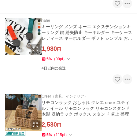
nahe
キーリング メンズ ネーエ エクステンションキ
ーリング 鍵 紛失防止 キーホルダー キーケース
レディース キーホルダー ギフト シンプル おし
ゃれ
1,980
円
5
%
（
90
pt
）
4日以内に発送
Creer（家具、インテリア）
リモコンラック おしゃれ クレエ creer ユティ
ルナイール リモコンラック リモコンスタンド
木製 収納ラック ボックス スタンド 卓上 整理
2,530
円
5
%
（
115
pt
）