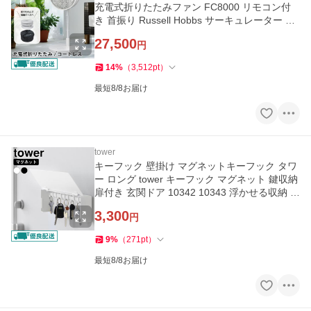
充電式折りたたみファン FC8000 リモコン付
き 首振り Russell Hobbs サーキュレーター ホ
ワイト 静音 タイマー
27,500
円
14
%
（
3,512
pt
）
最短8/8お届け
tower
キーフック 壁掛け マグネットキーフック タワ
ー ロング tower キーフック マグネット 鍵収納
扉付き 玄関ドア 10342 10343 浮かせる収納 お
しゃれ 山崎実業
3,300
円
9
%
（
271
pt
）
最短8/8お届け