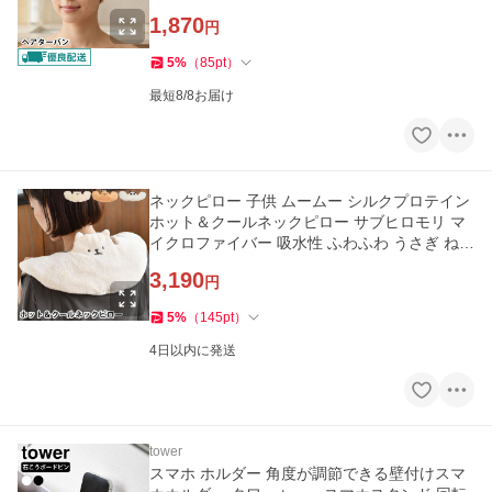
ふわ 手洗いOK
1,870
円
5
%
（
85
pt
）
最短8/8お届け
ネックピロー 子供 ムームー シルクプロテイン
ホット＆クールネックピロー サブヒロモリ マ
イクロファイバー 吸水性 ふわふわ うさぎ ねこ
パンダ アニマル
3,190
円
5
%
（
145
pt
）
4日以内に発送
tower
スマホ ホルダー 角度が調節できる壁付けスマ