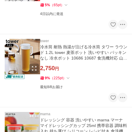
5
%
（
65
pt
）
4日以内に発送
tower
冷水筒 耐熱 熱湯が注げる冷水筒 タワー ラウン
ド 1.2L tower 麦茶ポット 洗いやすい パッキン
なし 冷水ポット 10686 10687 食洗機対応 山崎
実業 BPAフリー
2,750
円
9
%
（
225
pt
）
最短8/8お届け
marna
ドレッシング 容器 洗いやすい marna マーナ
マイドレッシングカップ 25ml 携帯容器 調味料
入れ 持ち運び シリコーン レシピ付き 食洗機対