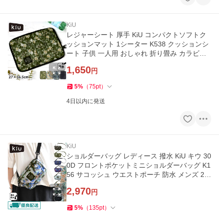
KiU
レジャーシート 厚手 KiU コンパクトソフトク
ッションマット 1シーター K538 クッションシ
ート 子供 一人用 おしゃれ 折り畳み カラビナ
付き 軽量 小さい 撥水
1,650
円
5
%
（
75
pt
）
4日以内に発送
KiU
ショルダーバッグ レディース 撥水 KiU キウ 30
0D フロントポケットミニショルダーバッグ K1
56 サコッシュ ウエストポーチ 防水 メンズ 2W
AY 軽量 小さめ
2,970
円
5
%
（
135
pt
）