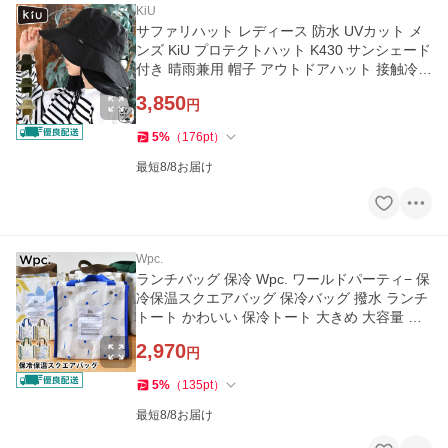
KiU
サファリハット レディース 防水 UVカット メ
ンズ KiU プロテクトハット K430 サンシェード
付き 晴雨兼用 帽子 アウトドアハット 接触冷感
洗濯 あご紐付き
3,850
円
5
%
（
176
pt
）
最短8/8お届け
Wpc.
ランチバッグ 保冷 Wpc. ワールドパーティ− 保
冷保温スクエアバッグ 保冷バッグ 撥水 ランチ
トート かわいい 保冷トート 大きめ 大容量 お
しゃれ お弁当バッグ
2,970
円
5
%
（
135
pt
）
最短8/8お届け