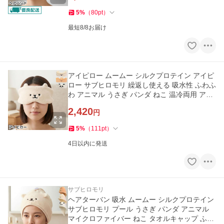
5
%
（
80
pt
）
最短8/8お届け
アイピロー ムームー シルクプロテイン アイピ
ロー サブヒロモリ 繰返し使える 吸水性 ふわふ
わ アニマル うさぎ パンダ ねこ 温冷両用 アイ
マスク モコモコ
2,420
円
5
%
（
111
pt
）
4日以内に発送
サブヒロモリ
ヘアターバン 吸水 ムームー シルクプロテイン
サブヒロモリ プール うさぎ パンダ アニマル
マイクロファイバー ねこ タオルキャップ ふわ