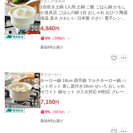
かもしか道具店
1合炊き土鍋 1人用 土鍋 ご飯 ごはん鍋 かもし
か道具店 ごはんの鍋 1合 おしゃれ おひつ 陶器
保温 直火 かわいい 日本製 小さい 電子レンジ
対応 美味しい 白 黒
4,840
円
9
%
（
398
pt
）
最短8/8お届け
富士ホーロー
ホーロー鍋 18cm 両手鍋 マルチホーロー鍋 ハ
ットポット 蒸し器付き18cm せいろ おしゃれ
ホワイト 鍋セット ガス火対応 IH対応 グレージ
ュ 富士ホーロー 琺瑯
7,150
円
9
%
（
587
pt
）
最短8/8お届け