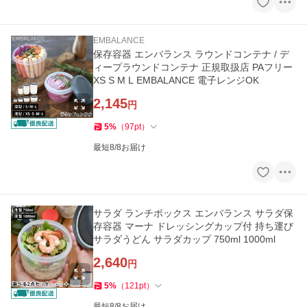
EMBALANCE
保存容器 エンバランス ラウンドコンテナ / デ
ィープラウンドコンテナ 正規取扱店 PAフリー
XS S M L EMBALANCE 電子レンジOK
2,145
円
5
%
（
97
pt
）
最短8/8お届け
サラダ ランチボックス エンバランス サラダ保
存容器 マーナ ドレッシングカップ付 持ち運び
サラダうどん サラダカップ 750ml 1000ml
2,640
円
5
%
（
121
pt
）
最短8/8お届け