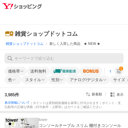
雑貨ショップドットコム
雑貨ショップドットコム
新しく入荷した商品 ★ NEW ★
1
価格帯
送料無料
すべての条
色
スタイル
性別
アナログ/デジタル
サイズ（
3,985
件
新着順
表示
表示情報について
｜ポイントは原則税抜価格を基準に付与されます｜ポイント・支
払額等の正確な情報（付与条件・上限等）はカートをご確認ください
tower
コンソールテーブル スリム 棚付きコンソール