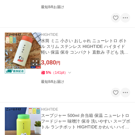
最短8/8お届け
HIGHTIDE
水筒 ミニ 小さい おしゃれ ニューレトロ ボト
ル スリム ステンレス HIGHTIDE ハイタイド
軽い 保温 保冷 コンパクト 直飲み 子ども 洗い
やすい 360ml かわいい
3,080
円
5
%
（
141
pt
）
最短8/8お届け
HIGHTIDE
スープジャー 500ml 弁当箱 保温 ニューレトロ
フードジャー 味噌汁 保冷 洗いやすい スープボ
トル ランチポット HIGHTIDE かわいい ハイタ
イド 軽い ステンレス