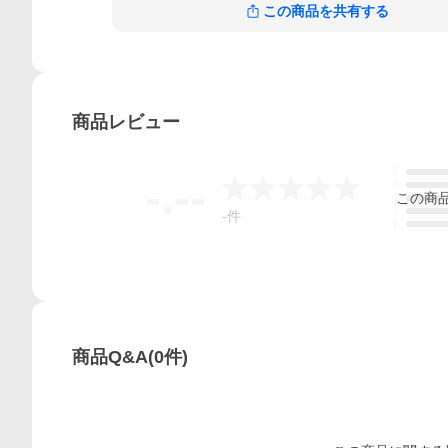
この商品を共有する
商品
レビュー
5
-.--
4
この
商
3
2
-
件
1
商品Q&A
(
0
件)