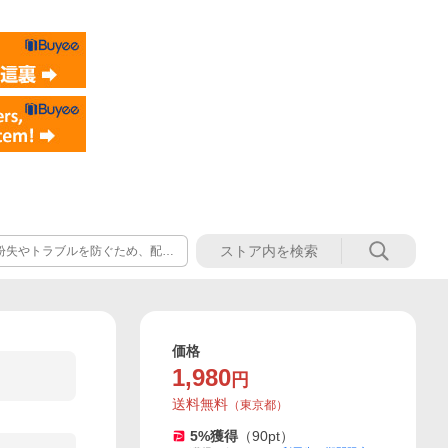
紛失やトラブルを防ぐため、配送
場合は、お手数ですがご連絡いた
、よろしくお願いいたします。
価格
1,980
円
送料無料
（
東京都
）
5
%獲得
（
90
pt）