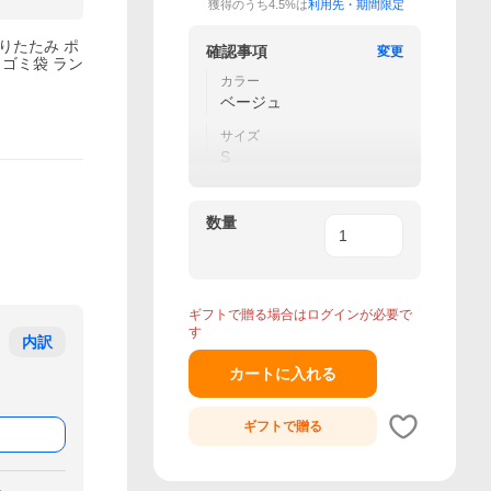
獲得のうち4.5%は
利用先・期間限定
りたたみ ポ
確認事項
変更
 ゴミ袋 ラン
カラー
ベージュ
サイズ
S
数量
ギフトで贈る場合はログインが必要で
す
内訳
カートに入れる
ギフトで
贈る