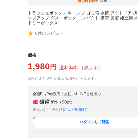
対象
トラッシュボックス キャンプ ゴミ箱 水筒 アウトドア 折
ップアップ ダストボック コンパクト 携帯 災害 組立簡単
ドリーボックス
0
件のレビュー
価格
1,980
円
送料無料
（
東京都
）
条件により送料が異なる場合があります。
全額PayPay残高で支払い&LINEと連携で
獲得
5
%
（
90
pt）
獲得のうち4.5%は
利用先・期間限定
ログインして確認