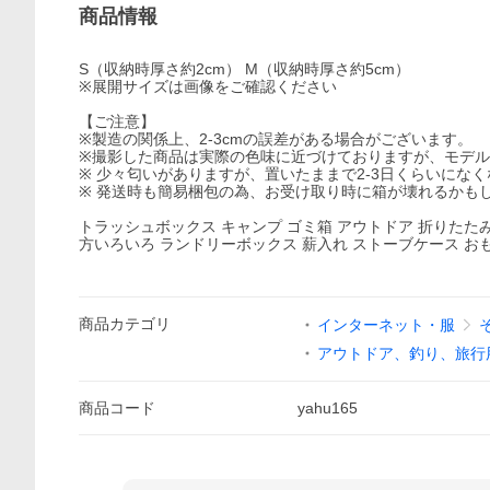
商品情報
S（収納時厚さ約2cm） M（収納時厚さ約5cm）
※展開サイズは画像をご確認ください
【ご注意】
※製造の関係上、2-3cmの誤差がある場合がございます。
※撮影した商品は実際の色味に近づけておりますが、モデ
※ 少々匂いがありますが、置いたままで2-3日くらいにな
※ 発送時も簡易梱包の為、お受け取り時に箱が壊れるかも
トラッシュボックス キャンプ ゴミ箱 アウトドア 折りたたみ
方いろいろ ランドリーボックス 薪入れ ストーブケース お
商品
カテゴリ
インターネット・服
アウトドア、釣り、旅行
商品
コード
yahu165