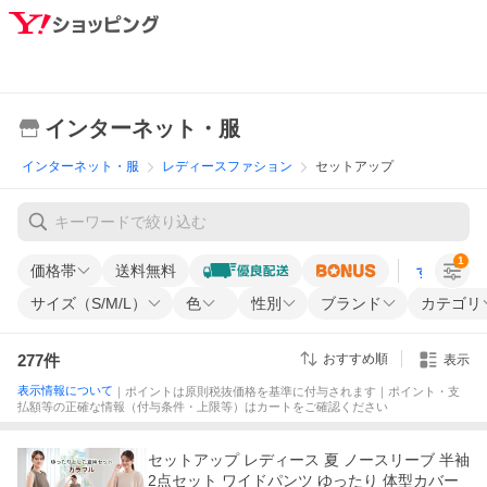
インターネット・服
インターネット・服
レディースファション
セットアップ
1
価格帯
送料無料
すべての条
サイズ（S/M/L）
色
性別
ブランド
カテゴリ
277
件
おすすめ順
表示
表示情報について
｜ポイントは原則税抜価格を基準に付与されます｜ポイント・支
払額等の正確な情報（付与条件・上限等）はカートをご確認ください
セットアップ レディース 夏 ノースリーブ 半袖
2点セット ワイドパンツ ゆったり 体型カバー