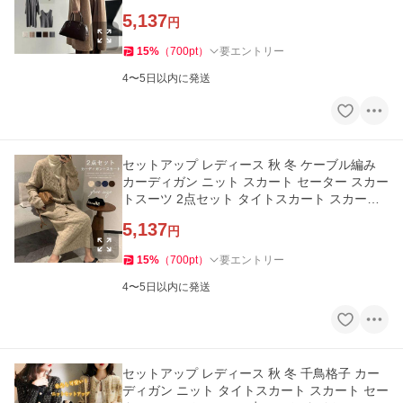
上品 大人 ゆったり
5,137
円
15
%
（
700
pt
）
要エントリー
4〜5日以内に発送
セットアップ レディース 秋 冬 ケーブル編み
カーディガン ニット スカート セーター スカー
トスーツ 2点セット タイトスカート スカート
ロング丈 トップス 長
5,137
円
15
%
（
700
pt
）
要エントリー
4〜5日以内に発送
セットアップ レディース 秋 冬 千鳥格子 カー
ディガン ニット タイトスカート スカート セー