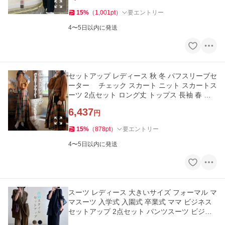
15
%
（
1,001
pt
）
要エントリー
4〜5日以内に発送
セットアップ レディース 秋 冬 パフスリーブセ
ーター チェック スカート ニット スカートス
ーツ 2点セット ロング丈 トップス 長袖 春 秋
冬 ゆったり 大きい
6,437
円
15
%
（
878
pt
）
要エントリー
4〜5日以内に発送
スーツ レディース 大きいサイズ フォーマル マ
マスーツ 入学式 入園式 卒業式 ママ ビジネス
セットアップ 2点セット パンツスーツ ビジネ
ススーツ ママ セレモ