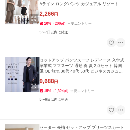
Aライン ロングパンツ カジュアル リゾート 部
屋着 涼しい 旅行
2,266
円
10
%
（
206
pt
）
要エントリー
5〜7日以内に発送
セットアップ パンツスーツ レディース 入学式
卒業式 ママスーツ 通勤 春 夏 2点セット 韓国
風 OL 無地 30代 40代 50代 ビジネスカジュア
ル 七五三 おしゃれ
9,688
円
15
%
（
1,324
pt
）
要エントリー
5〜6日以内に発送
セーター 長袖 セットアップ プリーツスカート