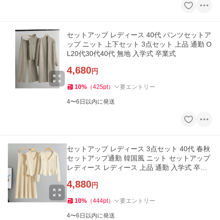
セットアップ レディース 40代 パンツセットア
ップ ニット 上下セット 3点セット 上品 通勤 O
L20代30代40代 無地 入学式 卒業式
4,680
円
10
%
（
425
pt
）
要エントリー
4〜6日以内に発送
セットアップ レディース 3点セット 40代 春秋
セットアップ通勤 韓国風 ニット セットアップ
レディース レディース 上品 通勤 入学式 卒業
式
4,880
円
10
%
（
444
pt
）
要エントリー
4〜6日以内に発送