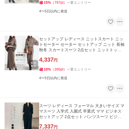
15
%
（
797
pt
）
要エントリー
4〜5日以内に発送
セットアップ レディース ニットスカート ニッ
トセーター セーター セットアップ ニット 長袖
秋冬 スカートスーツ 2点セット ニットトップ
ス 秋 冬 ロング スカ
4,337
円
10
%
（
395
pt
）
要エントリー
4〜5日以内に発送
スーツ レディース フォーマル 大きいサイズ マ
マスーツ 入学式 入園式 卒業式 ママ ビジネス
セットアップ 2点セット パンツスーツ ビジネ
ススーツ ママ セレモ
7,337
円