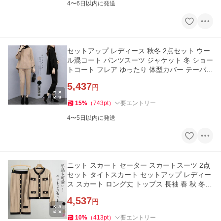
4〜6日以内に発送
セットアップ レディース 秋冬 2点セット ウー
ル混コート パンツスーツ ジャケット 冬 ショー
トコート フレア ゆったり 体型カバー テーパー
ドパンツ 着痩せ 九
5,437
円
15
%
（
743
pt
）
要エントリー
4〜5日以内に発送
ニット スカート セーター スカートスーツ 2点
セット タイトスカート セットアップ レディー
ス スカート ロング丈 トップス 長袖 春 秋 冬
ゆったり 大きいサイ
4,537
円
10
%
（
413
pt
）
要エントリー