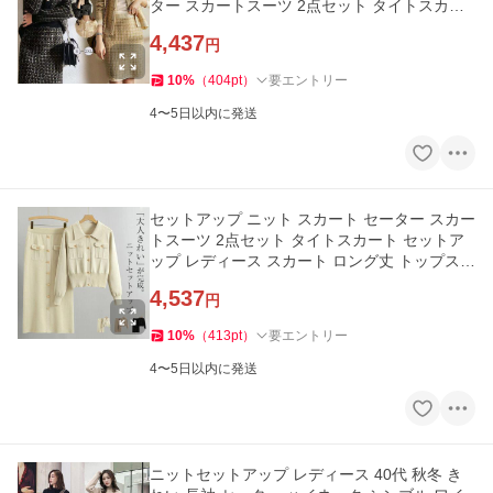
ター スカートスーツ 2点セット タイトスカー
ト スカート ショート
4,437
円
10
%
（
404
pt
）
要エントリー
4〜5日以内に発送
セットアップ ニット スカート セーター スカー
トスーツ 2点セット タイトスカート セットア
ップ レディース スカート ロング丈 トップス
長袖 春 秋 冬 ゆった
4,537
円
10
%
（
413
pt
）
要エントリー
4〜5日以内に発送
ニットセットアップ レディース 40代 秋冬 き