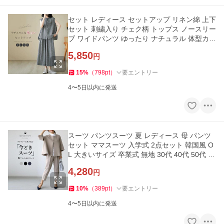
セット レディース セットアップ リネン綿 上下
セット 刺繍入り チェク柄 トップス ノースリー
ブ ワイドパンツ ゆったり ナチュラル 体型カバ
ー 夏 2025新作
5,850
円
15
%
（
798
pt
）
要エントリー
4〜5日以内に発送
スーツ パンツスーツ 夏 レディース 母 パンツ
セット ママスーツ 入学式 2点セット 韓国風 O
L 大きいサイズ 卒業式 無地 30代 40代 50代 ド
ビー素材 おしゃれ
4,280
円
10
%
（
389
pt
）
要エントリー
4〜5日以内に発送