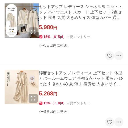
セットアップ レディース シャネル風 ニットト
ップ ハイウエスト スカート 上下セット 2点セ
ット 秋冬 気質 大きめサイズ 体型カバー 通勤
気品 無地 ゆったり
5,980
円
15
%
（
815
pt
）
要エントリー
4〜5日以内に発送
綿麻セットアップ レディース 上下セット 体型
カバー ルームウェア 半袖 2点セット 柔らか ゆ
ったり きれいめ 夏 薄手 着痩せ 大きいサイズ
カジ 無地 ボトムス
5,268
円
15
%
（
718
pt
）
要エントリー
4〜5日以内に発送