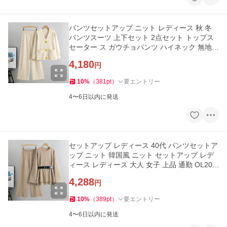
パンツセットアップ ニット レディース 秋 冬
パンツスーツ 上下セット 2点セット トップス
セーター ス ガウチョパンツ ハイネック 無地
ゆったり 30代 40代
4,180
円
10
%
（
381
pt
）
要エントリー
4〜6日以内に発送
セットアップ レディース 40代 パンツセットア
ップ ニット 韓国風 ニット セットアップ レデ
ィース レディース 大人 女子 上品 通勤 OL20
代30代40代
4,288
円
10
%
（
389
pt
）
要エントリー
4〜6日以内に発送