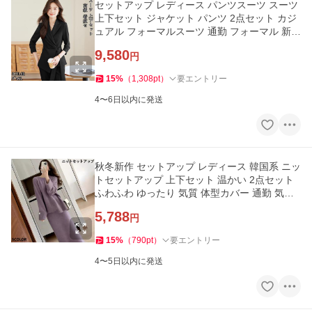
セットアップ レディース パンツスーツ スーツ
上下セット ジャケット パンツ 2点セット カジ
ュアル フォーマルスーツ 通勤 フォーマル 新卒
入学式 入園式 2025
9,580
円
15
%
（
1,308
pt
）
要エントリー
4〜6日以内に発送
秋冬新作 セットアップ レディース 韓国系 ニッ
トセットアップ 上下セット 温かい 2点セット
ふわふわ ゆったり 気質 体型カバー 通勤 気品
無地 ゆったり 2025
5,788
円
15
%
（
790
pt
）
要エントリー
4〜5日以内に発送