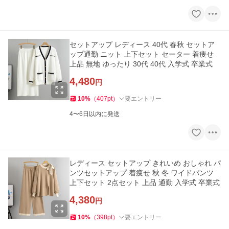
セットアップ レディース 40代 春秋 セットア
ップ通勤 ニット 上下セット セーター 着痩せ
上品 無地 ゆったり 30代 40代 入学式 卒業式
4,480
円
10
%
（
407
pt
）
要エントリー
4〜6日以内に発送
レディース セットアップ きれいめ おしゃれ パ
ンツセットアップ 着痩せ 秋 冬 ワイドパンツ
上下セット 2点セット 上品 通勤 入学式 卒業式
4,380
円
10
%
（
398
pt
）
要エントリー