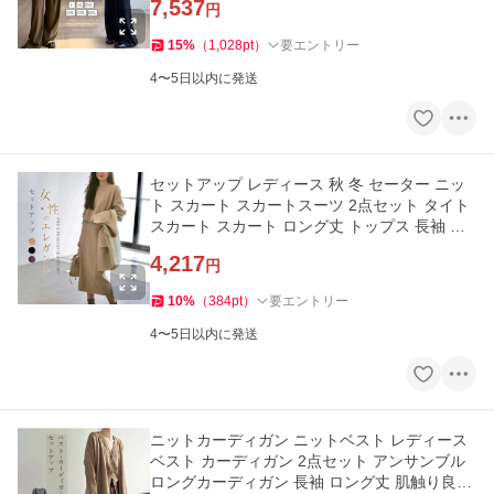
7,537
円
15
%
（
1,028
pt
）
要エントリー
4〜5日以内に発送
セットアップ レディース 秋 冬 セーター ニッ
ト スカート スカートスーツ 2点セット タイト
スカート スカート ロング丈 トップス 長袖 春
秋 冬 ゆったり 大き
4,217
円
10
%
（
384
pt
）
要エントリー
4〜5日以内に発送
ニットカーディガン ニットベスト レディース
ベスト カーディガン 2点セット アンサンブル
ロングカーディガン 長袖 ロング丈 肌触り良い