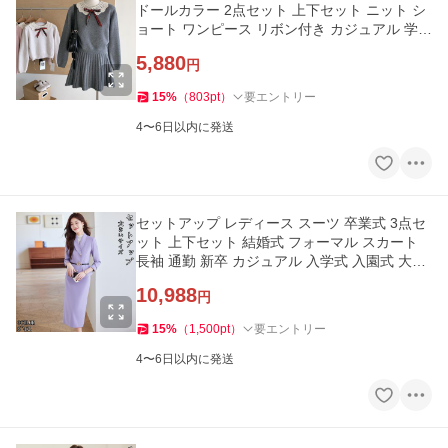
ドールカラー 2点セット 上下セット ニット シ
ョート ワンピース リボン付き カジュアル 学生
服 通学 春 2026新作
5,880
円
15
%
（
803
pt
）
要エントリー
4〜6日以内に発送
セットアップ レディース スーツ 卒業式 3点セ
ット 上下セット 結婚式 フォーマル スカート
長袖 通勤 新卒 カジュアル 入学式 入園式 大き
いサイズ ビジネス
10,988
円
15
%
（
1,500
pt
）
要エントリー
4〜6日以内に発送