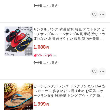
4〜6日以内に発送
サンダル メンズ 防滑 防臭 軽量 アウトドア ビ
ーチサンダル ルームサンダル 耐摩耗 滑り止め
疲れない 夏用 歩きやすい 軽量 室内外兼用 ア
ウトドア 旅行 通勤
1,688
円
5
%
（
76
pt
）
5〜6日以内に発送
ビーチサンダル メンズ トングサンダル EVA 安
い ビーサン 歩きやすい 滑り止め お洒落 スポ
ーツサンダル 靴 軽量 トング アウトドア 快適
カジュアルシューズ
1,999
円