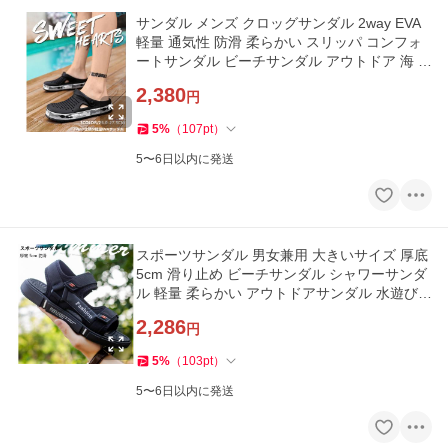
サンダル メンズ クロッグサンダル 2way EVA
軽量 通気性 防滑 柔らかい スリッパ コンフォ
ートサンダル ビーチサンダル アウトドア 海 プ
ール 夏 25.0-27.5cm
2,380
円
5
%
（
107
pt
）
5〜6日以内に発送
スポーツサンダル 男女兼用 大きいサイズ 厚底
5cm 滑り止め ビーチサンダル シャワーサンダ
ル 軽量 柔らかい アウトドアサンダル 水遊び
水陸両用 海 父の日
2,286
円
5
%
（
103
pt
）
5〜6日以内に発送