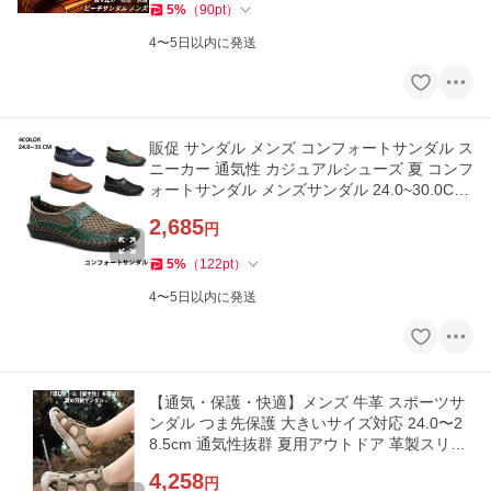
5
%
（
90
pt
）
4〜5日以内に発送
販促 サンダル メンズ コンフォートサンダル ス
ニーカー 通気性 カジュアルシューズ 夏 コンフ
ォートサンダル メンズサンダル 24.0~30.0CM
歩きやすい 旅行用
2,685
円
5
%
（
122
pt
）
4〜5日以内に発送
【通気・保護・快適】メンズ 牛革 スポーツサ
ンダル つま先保護 大きいサイズ対応 24.0〜2
8.5cm 通気性抜群 夏用アウトドア 革製スリッ
パ メンズシューズ 2025
4,258
円