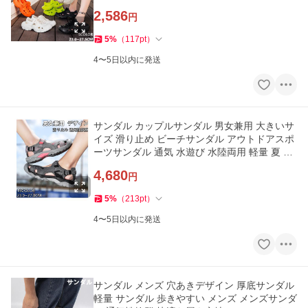
男女兼用 2025新作
2,586
円
5
%
（
117
pt
）
4〜5日以内に発送
サンダル カップルサンダル 男女兼用 大きいサ
イズ 滑り止め ビーチサンダル アウトドアスポ
ーツサンダル 通気 水遊び 水陸両用 軽量 夏 つ
ま先保護付き 父の日
4,680
円
5
%
（
213
pt
）
4〜5日以内に発送
サンダル メンズ 穴あきデザイン 厚底サンダル
軽量 サンダル 歩きやすい メンズ メンズサンダ