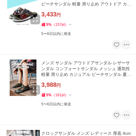
ビーチサンダル 軽量 滑り止め アウトドア カジ
ュアル 24.0-28.0cm
3,433
円
5
%
（
157
pt
）
5〜6日以内に発送
メンズ サンダル アウトドアサンダル レザーサ
ンダル コンフォートサンダル メッシュ 通気性
軽量 滑り止め カジュアル ビーチサンダル 夏
レジャー 24.0-29.0cm
3,988
円
5
%
（
181
pt
）
5〜6日以内に発送
クロッグサンダル メンズ レディース 厚底 4cm