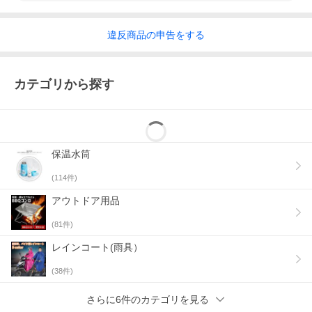
違反
商品の
申告をする
カテゴリから探す
保温水筒
(
114
件)
アウトドア用品
(
81
件)
レインコート(雨具）
(
38
件)
さらに6件のカテゴリを見る