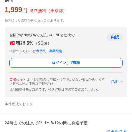
1,999
円
送料無料
（
東京都
）
条件により送料が異なる場合があります。
全額PayPay残高で支払い&LINEと連携で
内訳
獲得
5
%
（
90
pt）
獲得のうち4.5%は
利用先・期間限定
ログインして確認
ご注意
表示よりも実際の付与数・付与率が少ない場合があります
詳細
（付与上限、未確定の付与等）
原則税抜価格が対象です。特典詳細は内訳でご確認ください。
条件達成でおトク
24時までの注文で8/11〜8/12の間に発送予定
詳細を見る