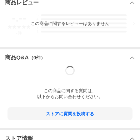
商品レビュー
シンプルデザイン
ご注意事項
-.--
5
使用後は乾燥した場所に保管し、湿気を避けてください。
4
この
商品
に関するレビューはありません
3
長時間の直射日光や高温多湿な場所での保管は避けてください。
2
1
-
件
収納時は、フレームをきちんと折りたたんでから収納してくださ
い。
重量制限を超えて使用しないでください。破損の原因となりま
商品Q&A
（
0
件）
す。
座面部分が濡れた場合はすぐに拭き取ってください。水分が残る
と劣化を早めます。
商品に不良があった場合は、商品到着から7日以内にご連絡いただ
ければご返金、交換対応させて頂きます。
この
商品
に関する質問は、
以下からお問い合わせください。
ストアに質問を投稿する
ストア情報