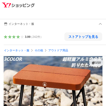
インターネット・服
ストアトップを見る
3.99
（
242
件
）
インターネット・服
その他
アウトドア用品
1
/
10