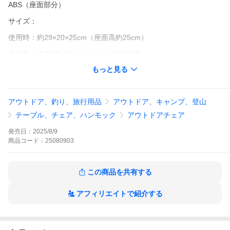
ABS（座面部分）
サイズ：
使用時：約29×20×25cm（座面高約25cm）
収納時：約29×5×10cm（コンパクト収納）
もっと見る
重量：
約500g（軽量設計）
アウトドア、釣り、旅行用品
アウトドア、キャンプ、登山
耐荷重：
テーブル、チェア、ハンモック
アウトドアチェア
約150kg
発売日：
2025/8/9
特徴：
商品
コード：
25080903
超軽量：アルミ合金製で重さはわずか500g、持ち運びラクラク
折りたたみ式：使用後は簡単に折りたたんで、コンパクトに収納
この商品を共有する
丈夫で安定：高強度アルミ合金とABS素材を採用し、安定した座
り心地
アフィリエイトで紹介する
多用途：キャンプ、釣り、バーベキュー、旅行など多くのアウト
ドアシーンに適応