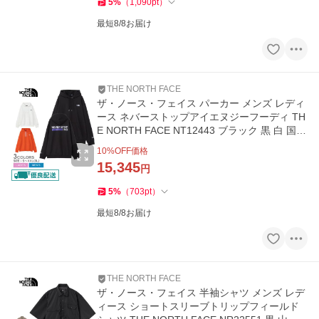
5
%
（
1,090
pt
）
最短8/8お届け
THE NORTH FACE
ザ・ノース・フェイス パーカー メンズ レディ
ース ネバーストップアイエヌジーフーディ TH
E NORTH FACE NT12443 ブラック 黒 白 国内
正規品
10
%OFF価格
15,345
円
5
%
（
703
pt
）
最短8/8お届け
THE NORTH FACE
ザ・ノース・フェイス 半袖シャツ メンズ レデ
ィース ショートスリーブトリップフィールド