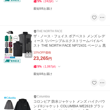
5
%
（
242
pt
）
最短8/8お届け
THE NORTH FACE
ザ・ノース・フェイス ボアベスト メンズ レデ
ィース リバーシブルエクストリームパイルベ
スト THE NORTH FACE NP72431 ベージュ 黒
10
%OFF価格
23,265
円
5
%
（
1,067
pt
）
最短8/8お届け
Columbia
コロンビア 防水ジャケット メンズ ハイクバウ
ンドIIジャケット COLUMBIA WE2619 ブラッ