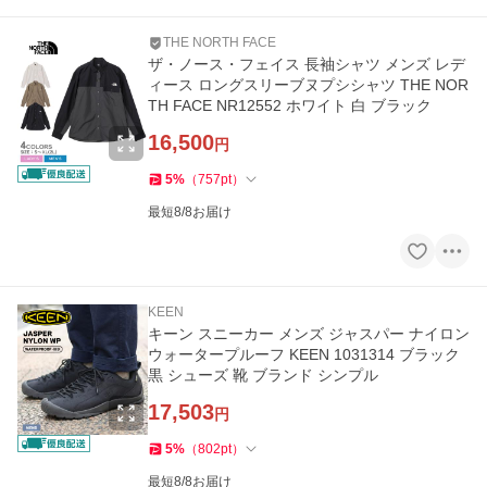
THE NORTH FACE
ザ・ノース・フェイス 長袖シャツ メンズ レデ
ィース ロングスリーブヌプシシャツ THE NOR
TH FACE NR12552 ホワイト 白 ブラック
16,500
円
5
%
（
757
pt
）
最短8/8お届け
KEEN
キーン スニーカー メンズ ジャスパー ナイロン
ウォータープルーフ KEEN 1031314 ブラック
黒 シューズ 靴 ブランド シンプル
17,503
円
5
%
（
802
pt
）
最短8/8お届け