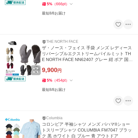
5
%
（
666
pt
）
最短8/8お届け
THE NORTH FACE
ザ・ノース・フェイス 手袋 メンズ レディース
リバーシブルエクストリームパイルミット TH
E NORTH FACE NN62407 グレー 紺 ボア 国内
正規品
9,900
円
5
%
（
454
pt
）
最短8/8お届け
Columbia
コロンビア 半袖シャツ メンズ バハマIIショー
トスリーブシャツ COLUMBIA FM7047 ブラッ
ク 黒 ホワイト 白 ブルー 青 アウトドア