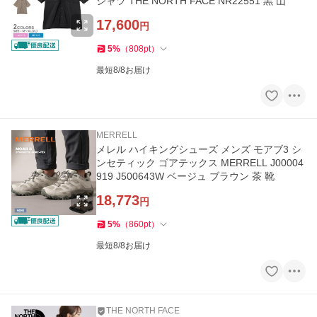
シャツ THE NORTH FACE NR22551 黒 山
17,600
円
5
%
（
808
pt
）
最短8/8お届け
MERRELL
メレル ハイキングシューズ メンズ モアブ3 シ
ンセティック ゴアテックス MERRELL J00004
919 J500643W ベージュ ブラウン 茶 靴
18,773
円
5
%
（
860
pt
）
最短8/8お届け
THE NORTH FACE