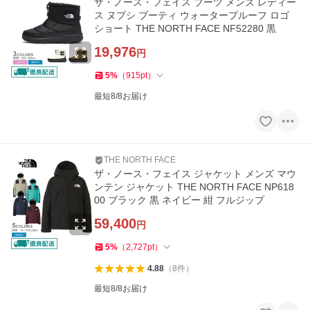
ザ・ノース・フェイス ブーツ メンズ レディー
ス ヌプシ ブーティ ウォータープルーフ ロゴ
ショート THE NORTH FACE NF52280 黒
19,976
円
5
%
（
915
pt
）
最短8/8お届け
THE NORTH FACE
ザ・ノース・フェイス ジャケット メンズ マウ
ンテン ジャケット THE NORTH FACE NP618
00 ブラック 黒 ネイビー 紺 フルジップ
59,400
円
5
%
（
2,727
pt
）
4.88
（
8
件
）
最短8/8お届け