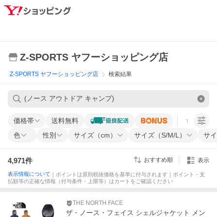
Z-SPORTS ヤフーショッピング店
Z-SPORTS ヤフーショッピング店
検索結果
価格帯
送料無料
すべての条
色
性別
サイズ（cm）
サイズ（S/M/L）
サイ
4,971
件
おすすめ順
表示
表示情報について
｜ポイントは原則税抜価格を基準に付与されます｜ポイント・支
払額等の正確な情報（付与条件・上限等）はカートをご確認ください
THE NORTH FACE
ザ・ノース・フェイス シェルジャケット メン