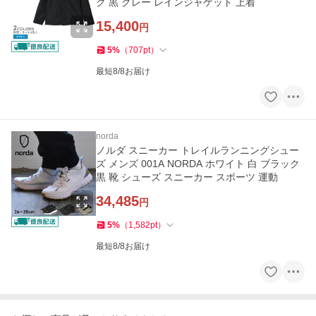
ク 黒 グレー レインジャケット 上着
15,400
円
5
%
（
707
pt
）
最短8/8お届け
norda
ノルダ スニーカー トレイルランニングシュー
ズ メンズ 001A NORDA ホワイト 白 ブラック
黒 靴 シューズ スニーカー スポーツ 運動
34,485
円
5
%
（
1,582
pt
）
最短8/8お届け