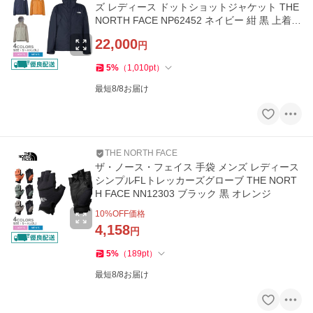
ズ レディース ドットショットジャケット THE
NORTH FACE NP62452 ネイビー 紺 黒 上着
国内正規品
22,000
円
5
%
（
1,010
pt
）
最短8/8お届け
THE NORTH FACE
ザ・ノース・フェイス 手袋 メンズ レディース
シンプルFLトレッカーズグローブ THE NORT
H FACE NN12303 ブラック 黒 オレンジ
10
%OFF価格
4,158
円
5
%
（
189
pt
）
最短8/8お届け