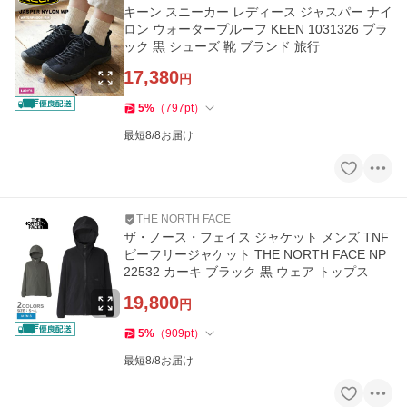
キーン スニーカー レディース ジャスパー ナイ
ロン ウォータープルーフ KEEN 1031326 ブラ
ック 黒 シューズ 靴 ブランド 旅行
17,380
円
5
%
（
797
pt
）
最短8/8お届け
THE NORTH FACE
ザ・ノース・フェイス ジャケット メンズ TNF
ビーフリージャケット THE NORTH FACE NP
22532 カーキ ブラック 黒 ウェア トップス
19,800
円
5
%
（
909
pt
）
最短8/8お届け