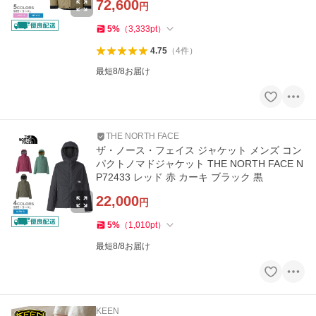
72,600
円
5
%
（
3,333
pt
）
4.75
（
4
件
）
最短8/8お届け
THE NORTH FACE
ザ・ノース・フェイス ジャケット メンズ コン
パクトノマドジャケット THE NORTH FACE N
P72433 レッド 赤 カーキ ブラック 黒
22,000
円
5
%
（
1,010
pt
）
最短8/8お届け
KEEN