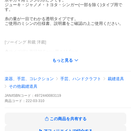
水平ガマ用ミシンのボビンです。
ジューキ・ジャノメ・トヨタ・シンガー(一部を除く)タイプ用で
す。
糸の量が一目でわかる透明タイプです。
ご使用のミシンの仕様書、説明書をご確認の上ご使用ください。
[ソーイング 和裁 洋裁]
◆サイズ(約):直径20.5mm×厚さ11.5mm
◆内容:5個入
もっと見る
◆素材:ポリカーボネイト樹脂
◆日本製
ボビン 『水平ガマ用ボビン 三機種兼用 5個入 08-311』 河口 KAW
AGUCHI家庭用ミシンでお使いいただけます。水平ガマ用ミシン
楽器、手芸、コレクション
手芸、ハンドクラフト
裁縫道具
のボビンです。
ジューキ・ジャノメ・トヨタ・シンガー(一部を除く)タイプ用で
その他裁縫道具
す。糸の量が一目でわかる透明タイプです。
ご使用のミシンの仕様書、説明書をご確認の上ご使用ください。
JAN/ISBNコード：
4972440083119
[ソーイング 和裁 洋裁]
商品
コード：
222-03-310
◆サイズ(約):直径20.5mm×厚さ11.5mm
◆内容:5個入
◆素材:ポリカーボネイト樹脂
◆日本製※モニターによって実物のお色と若干異なる場合がござ
この商品を共有する
います。