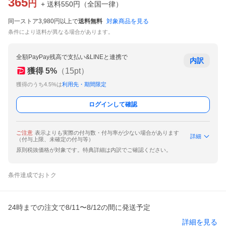
365
円
+ 送料
550
円
（
全国一律
）
同一ストア3,980円以上で
送料無料
対象商品を見る
条件により送料が異なる場合があります。
全額PayPay残高で支払い&LINEと連携で
内訳
獲得
5
%
（
15
pt）
獲得のうち4.5%は
利用先・期間限定
ログインして確認
ご注意
表示よりも実際の付与数・付与率が少ない場合があります
詳細
（付与上限、未確定の付与等）
原則税抜価格が対象です。特典詳細は内訳でご確認ください。
条件達成でおトク
24時までの注文で8/11〜8/12の間に発送予定
詳細を見る