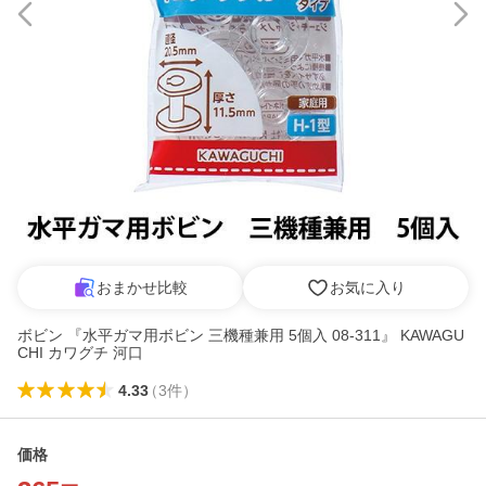
おまかせ比較
お気に入り
ボビン 『水平ガマ用ボビン 三機種兼用 5個入 08-311』 KAWAGU
CHI カワグチ 河口
4.33
（
3
件
）
価格