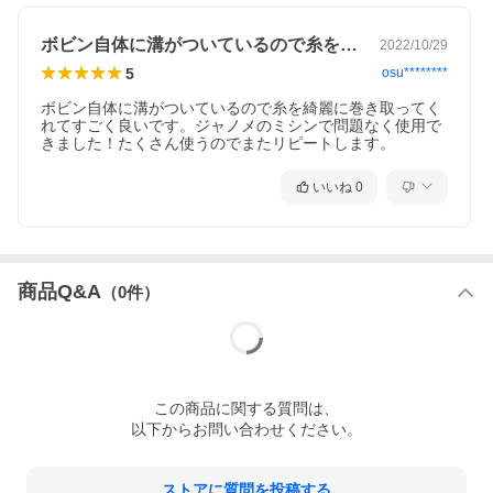
ボビン自体に溝がついているので糸を綺麗…
2022/10/29
5
osu********
ボビン自体に溝がついているので糸を綺麗に巻き取ってく
れてすごく良いです。ジャノメのミシンで問題なく使用で
きました！たくさん使うのでまたリピートします。
いいね
0
商品Q&A
（
0
件）
この
商品
に関する質問は、
以下からお問い合わせください。
ストアに質問を投稿する