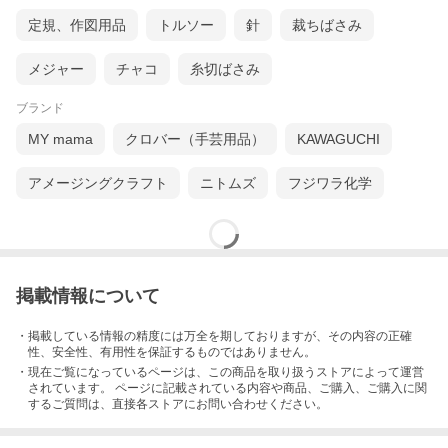
定規、作図用品
トルソー
針
裁ちばさみ
メジャー
チャコ
糸切ばさみ
ブランド
MY mama
クロバー（手芸用品）
KAWAGUCHI
アメージングクラフト
ニトムズ
フジワラ化学
掲載情報について
・掲載している情報の精度には万全を期しておりますが、その内容の正確
性、安全性、有用性を保証するものではありません。
・現在ご覧になっているページは、この
商品
を取り扱うストアによって運営
されています。 ページに記載されている内容
や商品、ご購入
、ご購入に関
するご質問は、直接各ストアにお問い合わせください。