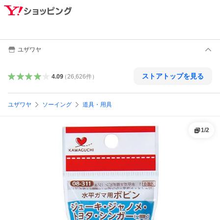
ユザワヤ
ストアトップを見る
4.09
（
26,626
件
）
ユザワヤ
ソーイング
道具・用具
1
/
2