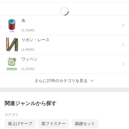
糸
(
1,720
件)
リボン・レース
(
1,494
件)
ワッペン
(
1,131
件)
さらに27件のカテゴリを見る
関連ジャンルから探す
カテゴリ
裾上げテープ
面ファスナー
裁縫セット