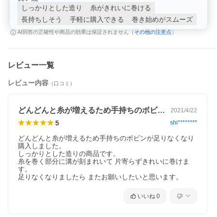
しっかりとした造り
糸がきれいに巻ける
長持ちしそう
手軽に購入できる
巻き始めがスムーズ
その他の注意点
AI回答の正確性や商品の効果は保証されません（
）
レビュー一覧
レビュー内容
（口コミ）
どんどんと糸が増えるため手持ちのボビン…
2021/4/22
5
shi********
どんどんと糸が増えるため手持ちのボビンが足りなくなり
購入しました。

しっかりとした造りの商品です。

糸を巻く部分に溝が刻まれいて 片寄らずきれいに巻けま
す。

足りなくなりましたら またお願いしたいと思います。
いいね
0