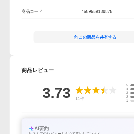
商品
コード
4589559139875
この商品を共有する
商品
レビュー
5
3.73
4
3
2
11
件
1
AI要約
他ストアのレビューを含めて要約しています