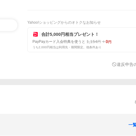
Yahoo!ショッピングからのオトクなお知らせ
合計5,000円相当プレゼント！
1,154
0
PayPayカード入会特典を使うと
円
円
うち2,000円相当は利用先・期間限定。他条件あり
違反申告
一