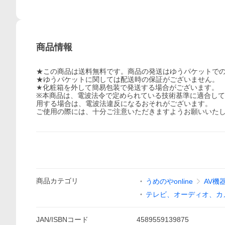
商品情報
★この商品は送料無料です。商品の発送はゆうパケットで
★ゆうパケットに関しては配送時の保証がございません。
★化粧箱を外して簡易包装で発送する場合がございます。
※本商品は、電波法令で定められている技術基準に適合し
用する場合は、電波法違反になるおそれがございます。
ご使用の際には、十分ご注意いただきますようお願いいた
商品
カテゴリ
うめのやonline
AV機
テレビ、オーディオ、カ
JAN/ISBNコード
4589559139875