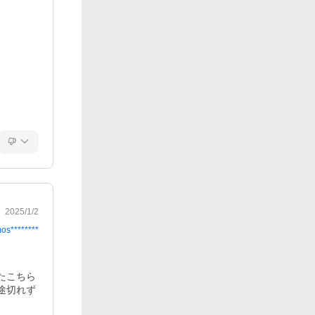
2025/1/2
os********
たこちら
途切れず