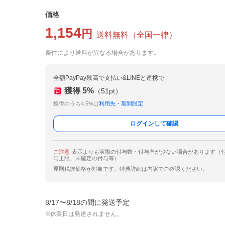
価格
1,154
円
送料無料
（
全国一律
）
条件により送料が異なる場合があります。
全額PayPay残高で支払い&LINEと連携で
獲得
5
%
（
51
pt）
獲得のうち4.5%は
利用先・期間限定
ログインして確認
ご注意
表示よりも実際の付与数・付与率が少ない場合があります（
与上限、未確定の付与等）
原則税抜価格が対象です。特典詳細は内訳でご確認ください。
8/17〜8/18の間に発送予定
※休業日は発送されません。