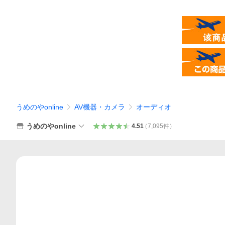
うめのやonline
AV機器・カメラ
オーディオ
うめのやonline
4.51
（
7,095
件
）