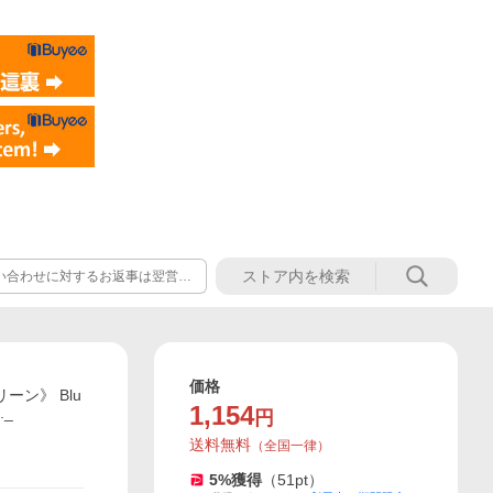
い合わせに対するお返事は翌営業
参りますので、ご迷惑をお掛け致
価格
ーン》 Blu
1,154
._
円
送料無料
（
全国一律
）
5
%獲得
（
51
pt）