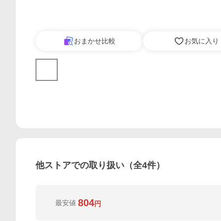
おまかせ比較
お気に入り
他ストアでの取り扱い（全
4
件）
804
最安値
円