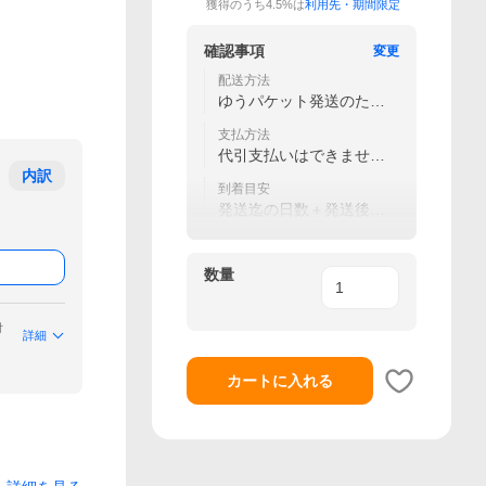
獲得のうち4.5%は
利用先・期間限定
確認事項
変更
配送方法
ゆうパケット発送のため
時刻指定はできません。
支払方法
代引支払いはできませ
ん。
内訳
到着目安
発送迄の日数＋発送後
2〜3日で到着
数量
付
詳細
カートに入れる