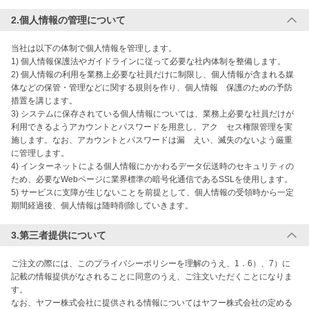
2.個人情報の管理について
当社は以下の体制で個人情報を管理します。

1) 個人情報保護法やガイドラインに従って必要な社内体制を整備します。

2) 個人情報の利用を業務上必要な社員だけに制限し、個人情報が含まれる媒
体などの保管・管理などに関する規則を作り、個人情報　保護のための予防
措置を講じます。

3) システムに保存されている個人情報については、業務上必要な社員だけが
利用できるようアカウントとパスワードを用意し、アク　セス権限管理を実
施します。なお、アカウントとパスワードは漏　えい、滅失のないよう厳重
に管理します。

4) インターネットによる個人情報にかかわるデータ伝送時のセキュリティの
ため、必要なWebページに業界標準の暗号化通信であるSSLを使用します。

5) サービスに支障が生じないことを前提として、個人情報の受領時から一定
期間経過後、個人情報は随時削除していきます。
3.第三者提供について
ご注文の際には、このプライバシーポリシーを理解のうえ、1．6）、7）に
記載の情報提供がなされることに同意のうえ、ご注文いただくことになりま
す。

なお、ヤフー株式会社に提供される情報についてはヤフー株式会社の定める