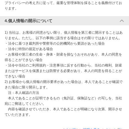
プライバシーの考え方に従って、厳重な管理体制を採ることを義務付けてお
ります。
4.個人情報の開示について
1) 当社は、お客様の同意がない限り、個人情報を第三者に開示することはあ
りません。ただし、以下の事例に該当する場合はその限りではありません。

・法令に基づき裁判所や警察等の公的機関から要請があった場合

・法令に特別の規定がある場合

・お客様や第三者の生命・身体・財産を損なうおそれがあり、本人の同意を
得ることができない場合

・法令や当社のご利用規約・注意事項に反する行動から、当社の権利、財産
またはサービスを保護または防禦する必要があり、本人の同意を得ることが
できない場合

2) お客様から個人情報の開示要求があった場合は、本人であることが確認で
きた場合に限り開示します。

　注：本人確認の方法

　本人であることが証明できるもの（免許証、保険証など）の写しを、当社
宛にご郵送してください。

　内容を確認させていただき、本人であることが明確になり次第、開示させ
ていただきます。