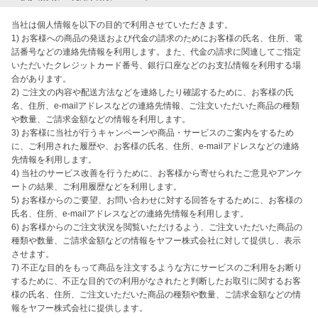
当社は個人情報を以下の目的で利用させていただきます。

1) お客様への商品の発送および代金の請求のためにお客様の氏名、住所、電
話番号などの連絡先情報を利用します。また、代金の請求に関連してご指定
いただいたクレジットカード番号、銀行口座などのお支払情報を利用する場
合があります。

2) ご注文の内容や配送方法などを連絡したり確認するために、お客様の氏
名、住所、e-mailアドレスなどの連絡先情報、ご注文いただいた商品の種類
や数量、ご請求金額などの情報を利用します。

3) お客様に当社が行うキャンペーンや商品・サービスのご案内をするため
に、ご利用された履歴や、お客様の氏名、住所、e-mailアドレスなどの連絡
先情報を利用します。

4) 当社のサービス改善を行うために、お客様から寄せられたご意見やアンケ
ートの結果、ご利用履歴などを利用します。

5) お客様からのご要望、お問い合わせに対する回答をするために、お客様の
氏名、住所、e-mailアドレスなどの連絡先情報を利用します。

6) お客様からのご注文状況を閲覧いただけるよう、ご注文いただいた商品の
種類や数量、ご請求金額などの情報をヤフー株式会社に対して提供し、表示
させます。

7) 不正な目的をもって商品を注文するような方にサービスのご利用をお断り
するために、不正な目的での利用がなされたと判断したお取引に関するお客
様の氏名、住所、ご注文いただいた商品の種類や数量、ご請求金額などの情
報をヤフー株式会社に提供します。