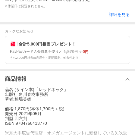
※休業日は発送されません。
詳細を見る
おトクなお知らせ
合計5,000円相当プレゼント！
1,870
0
PayPayカード入会特典を使うと
円
円
うち2,000円相当は利用先・期間限定。他条件あり
商品情報
品名:(サイン本)「レッドネック」
出版社:角川春樹事務所
著者:相場英雄
価格:1,870円(本体1,700円＋税)
発売日:2021年05月
判型:四六判
ISBN:9784758413770
米系大手広告代理店・オメガエージェントに勤務している矢吹蛍