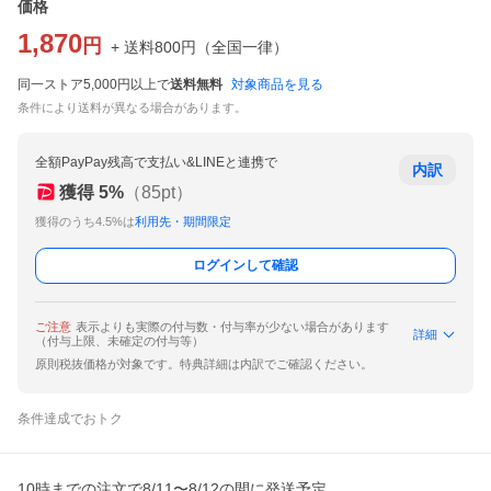
価格
1,870
円
+ 送料
800
円
（
全国一律
）
同一ストア5,000円以上で
送料無料
対象商品を見る
条件により送料が異なる場合があります。
全額PayPay残高で支払い&LINEと連携で
内訳
獲得
5
%
（
85
pt）
獲得のうち4.5%は
利用先・期間限定
ログインして確認
ご注意
表示よりも実際の付与数・付与率が少ない場合があります
詳細
（付与上限、未確定の付与等）
原則税抜価格が対象です。特典詳細は内訳でご確認ください。
条件達成でおトク
10時までの注文で8/11〜8/12の間に発送予定