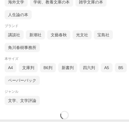
海外文学
学術、教養文庫の本
雑学文庫の本
人生論の本
ブランド
講談社
新潮社
文藝春秋
光文社
宝島社
角川春樹事務所
本サイズ
A4
文庫判
B6判
新書判
四六判
A5
B5
ペーパーバック
ジャンル
文学、文学評論