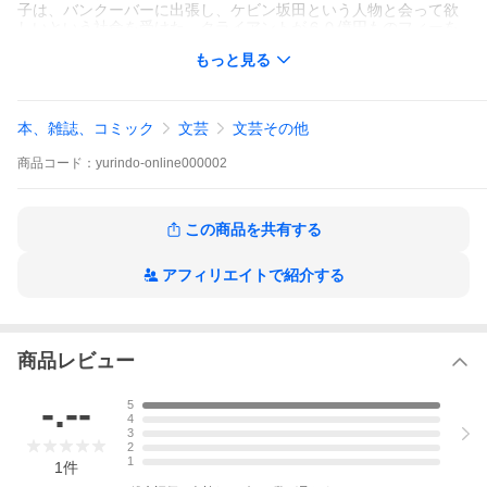
子は、バンクーバーに出張し、ケビン坂田という人物と会って欲
しいという社命を受けた。クライアントが６０億円ものフィーを
支払う謎のデータサイエンティスト・ケビンは、無事来日し、高
もっと見る
田馬場に仕事場を構えるが、担当の矢吹にも極秘プロジェクトの
中味は知らされず…都知事選を目前に控えた東京。水面下ではあ
まりに危険な極秘プロジェクト「レッドネック」が始動してい
た。結末には、すべての読者が震撼する!
本、雑誌、コミック
文芸
文芸その他
商品
コード：
yurindo-online000002
キーワード:さいんぼん サインボン あいばひでお アイバヒデオ れ
っどねっく
相場英雄先生オンラインイベントの詳細はこちらからご覧くださ
い！
この商品を共有する
https://www.yurindo.co.jp/storeguide/?p=70439&preview=true
You
Tube「有隣堂Web」のチャンネル登録はこちらからお願いしま
す！
アフィリエイトで紹介する
https://bit.ly/yurindo_web
商品レビュー
-.--
5
4
3
2
1
1
件