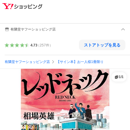
有隣堂ヤフーショッピング店
ストアトップを見る
4.73
（
257
件
）
有隣堂ヤフーショッピング店
【サイン本】お一人様1冊限り
1
/
1