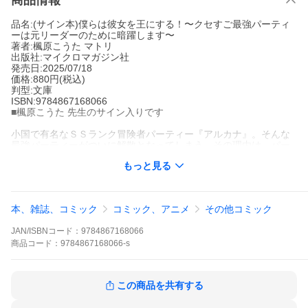
商品情報
品名:(サイン本)僕らは彼女を王にする！〜クセすご最強パーティ
ーは元リーダーのために暗躍します〜
著者:楓原こうた マトリ
出版社:マイクロマガジン社
発売日:2025/07/18
価格:880円(税込)
判型:文庫
ISBN:9784867168066
■楓原こうた 先生のサイン入りです
小国で有名なＳＳランク冒険者パーティー『アルカナ』。そんな
最強パーティーがついに解散となってしまう。その理由は―パー
ティーリーダーのアイリスが、大陸一の国家の王女だったのだ！
もっと見る
彼女は、貴族社会に戻ってしまうことに。しかし、それぞれアイ
リスに恩を感じているメンバーは、皆でこっそり気づかれないよ
うに支えることを決意する。だが、『アルカナ』の面々はそれぞ
れクセが強い。“こっそり”などできるわけもなく―
本、雑誌、コミック
コミック、アニメ
その他コミック
キーワード:ボクラ ワ カノジョ オ オウ ニ スル クセスゴ サイキョ
JAN/ISBNコード：
9784867168066
ウ パーティー ワ モトリーダー ノ タメニ アンヤクシマス/楓原こ
うた マトリ/ＧＣＮ文庫
商品
コード：
9784867168066-s
この商品を共有する