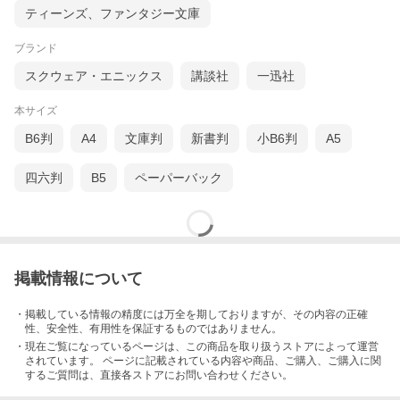
ティーンズ、ファンタジー文庫
ブランド
スクウェア・エニックス
講談社
一迅社
本サイズ
B6判
A4
文庫判
新書判
小B6判
A5
四六判
B5
ペーパーバック
掲載情報について
・掲載している情報の精度には万全を期しておりますが、その内容の正確
性、安全性、有用性を保証するものではありません。
・現在ご覧になっているページは、この
商品
を取り扱うストアによって運営
されています。 ページに記載されている内容
や商品、ご購入
、ご購入に関
するご質問は、直接各ストアにお問い合わせください。