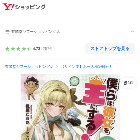
有隣堂ヤフーショッピング店
ストアトップを見る
4.73
（
257
件
）
有隣堂ヤフーショッピング店
【サイン本】お一人様1冊限り
1
/
1