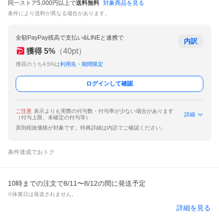
同一ストア5,000円以上で
送料無料
対象商品を見る
条件により送料が異なる場合があります。
全額PayPay残高で支払い&LINEと連携で
内訳
獲得
5
%
（
40
pt）
獲得のうち4.5%は
利用先・期間限定
ログインして確認
ご注意
表示よりも実際の付与数・付与率が少ない場合があります
詳細
（付与上限、未確定の付与等）
原則税抜価格が対象です。特典詳細は内訳でご確認ください。
条件達成でおトク
10時までの注文で8/11〜8/12の間に発送予定
※休業日は発送されません。
詳細を見る