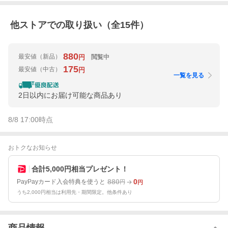
他ストアでの取り扱い（全
15
件）
880
最安値
（新品）
閲覧中
円
175
最安値
（中古）
円
一覧を見る
2日以内にお届け可能な商品あり
8/8 17:00
時点
おトクなお知らせ
合計5,000円相当プレゼント！
880
0
PayPayカード入会特典を使うと
円
円
うち2,000円相当は利用先・期間限定。他条件あり