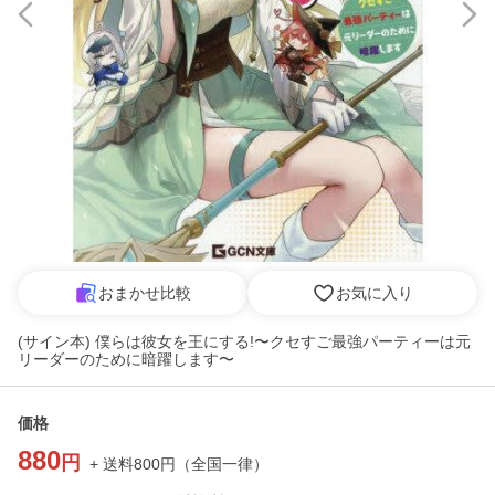
おまかせ比較
お気に入り
(サイン本) 僕らは彼女を王にする!〜クセすご最強パーティーは元
リーダーのために暗躍します〜
価格
880
円
+ 送料
800
円
（
全国一律
）