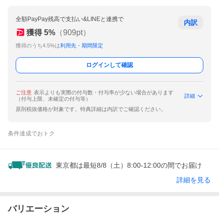
全額PayPay残高で支払い&LINEと連携で
内訳
獲得
5
%
（
909
pt）
獲得のうち4.5%は
利用先・期間限定
ログインして確認
ご注意
表示よりも実際の付与数・付与率が少ない場合があります
詳細
（付与上限、未確定の付与等）
原則税抜価格が対象です。特典詳細は内訳でご確認ください。
条件達成でおトク
東京都は最短8/8（土）8:00-12:00の間でお届け
詳細を見る
バリエーション