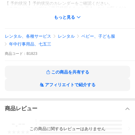
【 予約状況 】予約状況のカレンダーをご確認ください。
（スマートフォンでは「商品情報をもっと見る」からご覧くださ
い。）
もっと見る
【 フルセットレンタルの方へ 】
フルセットレンタルの方は、フルセット価格に帯代が含まれてい
ます。
レンタル、各種サービス
レンタル
ベビー、子ども服
帯はカートには入れず「ストアへの要望」欄に帯の商品番号をお
書き添えください。
年中行事用品、七五三
※こちらの商品は作り帯・筥迫セット・草履・バッグのレンタル
商品
コード：
B1823
です。
<li>※<span class="atn">表示価格は帯単品レンタルご希望の方の
価格になります。</span></li>
この商品を共有する
アフィリエイトで紹介する
商品レビュー
-.--
予約状況カレンダー
5
4
この
商品
に関するレビューはありません
3
2