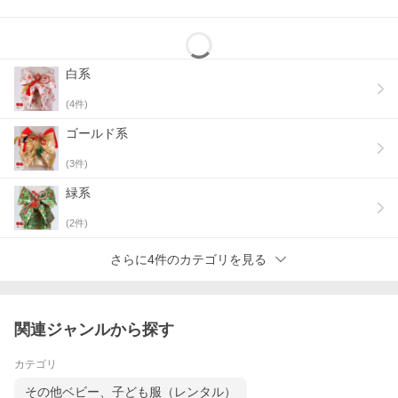
白系
(
4
件)
ゴールド系
(
3
件)
緑系
(
2
件)
さらに4件のカテゴリを見る
関連ジャンルから探す
カテゴリ
その他ベビー、子ども服（レンタル）