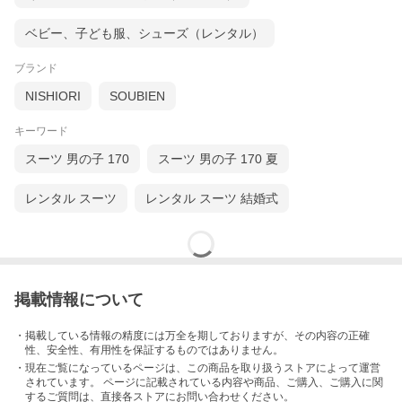
ベビー、子ども服、シューズ（レンタル）
ブランド
NISHIORI
SOUBIEN
キーワード
スーツ 男の子 170
スーツ 男の子 170 夏
カテゴリ一覧
レンタル スーツ
レンタル スーツ 結婚式
夢館Yahoo!店TOP
夢館本店サイト
掲載情報について
・掲載している情報の精度には万全を期しておりますが、その内容の正確
性、安全性、有用性を保証するものではありません。
・現在ご覧になっているページは、この
商品
を取り扱うストアによって運営
されています。 ページに記載されている内容
や商品、ご購入
、ご購入に関
するご質問は、直接各ストアにお問い合わせください。