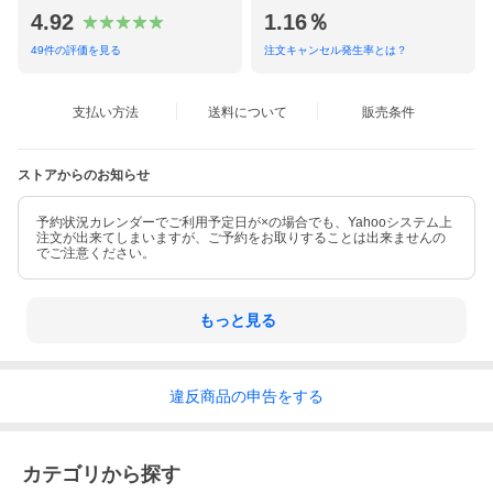
4.92
1.16％
49
件の評価を見る
注文キャンセル発生率とは？
B1823
素材
支払い方法
送料について
販売条件
ポリエステル
備考
ストアからのお知らせ
※作り帯・筥迫セット・草履・バッグのレンタルで
予約状況カレンダーでご利用予定日が×の場合でも、Yahooシステム上
す。
注文が出来てしまいますが、ご予約をお取りすることは出来ませんの
でご注意ください。
※
表示価格は帯単品レンタルご希望の方の価格にな
ります。
もっと見る
肌着、着付け小物オプションございます。
違反
商品の
申告をする
カテゴリから探す