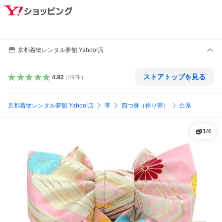
京都着物レンタル夢館 Yahoo!店
ストアトップを見る
4.92
（
49
件
）
京都着物レンタル夢館 Yahoo!店
帯
四つ身（作り帯）
白系
1
/
4