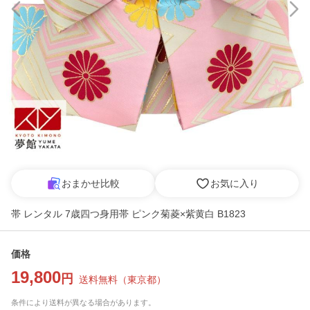
おまかせ比較
お気に入り
帯 レンタル 7歳四つ身用帯 ピンク菊菱×紫黄白 B1823
価格
19,800
円
送料無料
（
東京都
）
条件により送料が異なる場合があります。