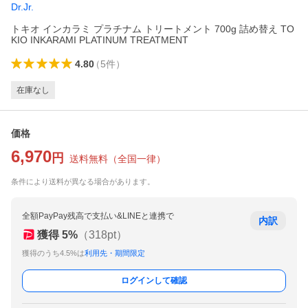
Dr.Jr.
トキオ インカラミ プラチナム トリートメント 700g 詰め替え TO
KIO INKARAMI PLATINUM TREATMENT
4.80
（
5
件
）
在庫なし
価格
6,970
円
送料無料
（
全国一律
）
条件により送料が異なる場合があります。
全額PayPay残高で支払い&LINEと連携で
内訳
獲得
5
%
（
318
pt）
獲得のうち4.5%は
利用先・期間限定
ログインして確認