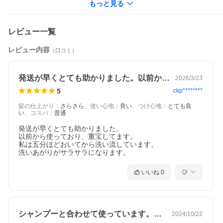
もっと見る
レビュー一覧
レビュー内容
（口コミ）
発送が早くとても助かりました。以前から…
2026/3/23
5
ckp********
髪の仕上がり
：
さらさら
、
使い心地
：
良い
、
つけ心地
：
とても良
い
、
コスパ
：
普通
発送が早くとても助かりました。

以前から使っており、重宝してます。

私は五分ほどおいてから洗い流しています。

洗いあがりがサラサラになります。
いいね
0
シャンプーと合わせて使っています。重め…
2024/10/22