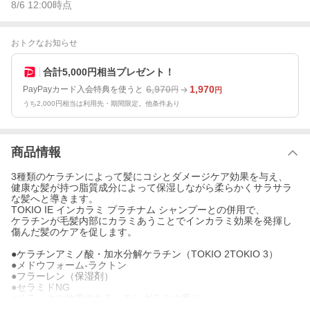
8/6 12:00
時点
おトクなお知らせ
合計5,000円相当プレゼント！
6,970
1,970
PayPayカード入会特典を使うと
円
円
うち2,000円相当は利用先・期間限定。他条件あり
商品情報
3種類のケラチンによって髪にコシとダメージケア効果を与え、
健康な髪が持つ脂質成分によって保湿しながら柔らかくサラサラ
な髪へと導きます。
TOKIO IE インカラミ プラチナム シャンプーとの併用で、
ケラチンが毛髪内部にカラミあうことでインカラミ効果を発揮し
傷んだ髪のケアを促します。
●ケラチンアミノ酸・加水分解ケラチン（TOKIO 2TOKIO 3）
●メドウフォーム-ラクトン
●フラーレン（保湿剤）
●セラミドNG
●リラックス効果のあるレモングラスの香り