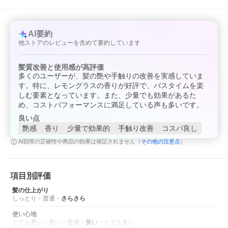
AI要約
他ストアのレビューを含めて要約しています
髪質改善と使用感が高評価
多くのユーザーが、髪の艶や手触りの改善を実感していま
す。特に、レモングラスの香りが好評で、バスタイムを楽
しむ要素となっています。また、少量でも効果があるた
め、コストパフォーマンスに満足している声も多いです。
良い点
艶感
香り
少量で効果的
手触り改善
コスパ良し
その他の注意点
AI回答の正確性や商品の効果は保証されません（
）
項目別評価
髪の仕上がり
しっとり
・
普通
・
さらさら
使い心地
とても悪い
・
悪い
・
普通
・
良い
・
とても良い