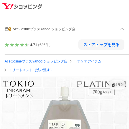
AceCosmeプラスYahoo!ショッピング店
ストアトップを見る
4.71
（
686
件
）
AceCosmeプラスYahoo!ショッピング店
ヘアケアアイテム
トリートメント（洗い流す）
1
/
10