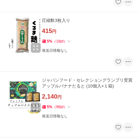
圧縮麩3枚入り
415
円
5
%
（
18
pt
）
発送日情報なし
ジャパンフード・セレクショングランプリ受賞
アップルバナナたると (10個入×１箱)
2,140
円
5
%
（
98
pt
）
発送日情報なし