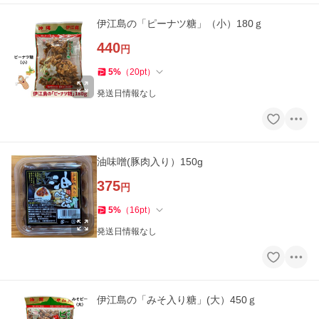
伊江島の「ピーナツ糖」（小）180ｇ
440
円
5
%
（
20
pt
）
発送日情報なし
油味噌(豚肉入り）150g
375
円
5
%
（
16
pt
）
発送日情報なし
伊江島の「みそ入り糖」(大）450ｇ