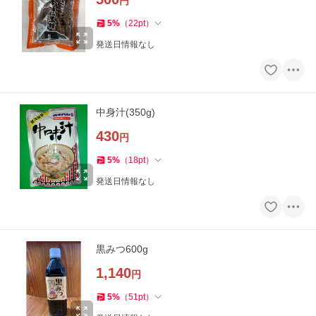
円
5
%
（
22
pt
）
発送日情報なし
中身汁(350g)
430
円
5
%
（
18
pt
）
発送日情報なし
黒みつ600g
1,140
円
5
%
（
51
pt
）