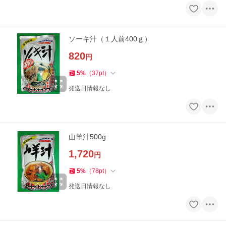
ソーキ汁（１人前400ｇ）
820
円
5
%
（
37
pt
）
発送日情報なし
山羊汁500g
1,720
円
5
%
（
78
pt
）
発送日情報なし