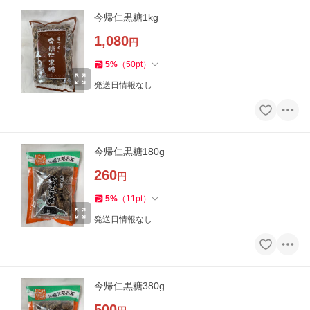
今帰仁黒糖1kg
1,080
円
5
%
（
50
pt
）
発送日情報なし
今帰仁黒糖180g
260
円
5
%
（
11
pt
）
発送日情報なし
今帰仁黒糖380g
500