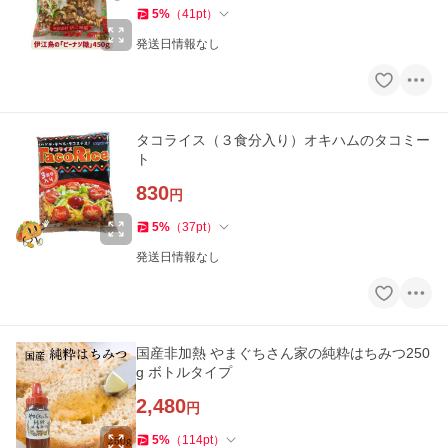
5
%
（
41
pt
）
発送日情報なし
タコライス（３食分入り）オキハムのタコミー
ト
830
円
5
%
（
37
pt
）
発送日情報なし
国産非加熱 やまぐちさん家の純粋はちみつ250
g ボトルタイプ
2,480
円
5
%
（
114
pt
）