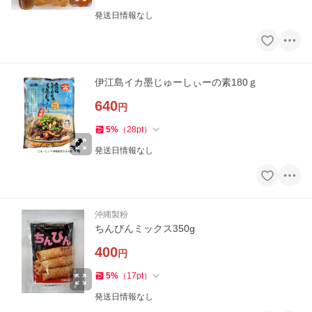
発送日情報なし
伊江島イカ墨じゅーしぃーの素180ｇ
640
円
5
%
（
28
pt
）
発送日情報なし
沖縄製粉
ちんびんミックス350g
400
円
5
%
（
17
pt
）
発送日情報なし