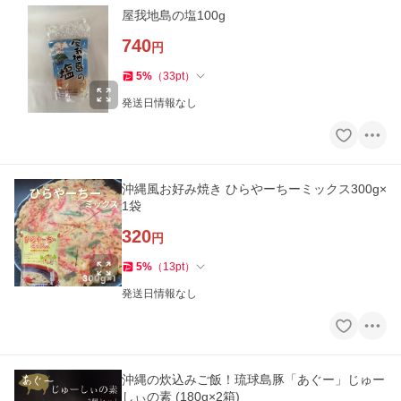
屋我地島の塩100g
740
円
5
%
（
33
pt
）
発送日情報なし
沖縄風お好み焼き ひらやーちーミックス300g×
1袋
320
円
5
%
（
13
pt
）
発送日情報なし
沖縄の炊込みご飯！琉球島豚「あぐー」じゅー
しぃの素 (180g×2箱)