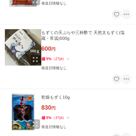
発送日情報なし
もずくの天ぷらや三杯酢で 天然太もずく(塩
蔵・常温)500g
600
円
5
%
（
27
pt
）
発送日情報なし
乾燥もずく10g
830
円
5
%
（
37
pt
）
発送日情報なし