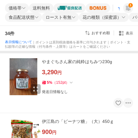
1
価格帯
送料無料
すべての条
食品配送状態
ロースト有無
花の種類（採蜜源）
パ
34
件
おすすめ順
表示
表示情報について
｜ポイントは原則税抜価格を基準に付与されます｜ポイント・支
払額等の正確な情報（付与条件・上限等）はカートをご確認ください
やまぐちさん家の純粋はちみつ230g
3,290
円
5
%
（
152
pt
）
発送日情報なし
伊江島の「ピーナツ糖」（大）450ｇ
900
円