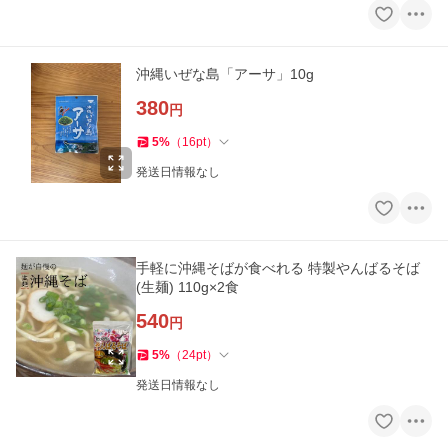
沖縄いぜな島「アーサ」10g
380
円
5
%
（
16
pt
）
発送日情報なし
手軽に沖縄そばが食べれる 特製やんばるそば
(生麺) 110g×2食
540
円
5
%
（
24
pt
）
発送日情報なし