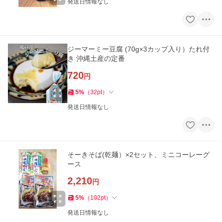
発送日情報なし
ジーマーミー豆腐 (70g×3カップ入り）たれ付
き 沖縄土産の定番
720
円
5
%
（
32
pt
）
発送日情報なし
そーきそば(乾麺）×2セット、ミニコーレーグ
ース
2,210
円
5
%
（
102
pt
）
発送日情報なし