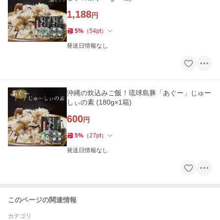
1,188
円
5
%
（
54
pt
）
発送日情報なし
沖縄の炊込みご飯！琉球島豚「あぐー」じゅー
しぃの素 (180g×1箱)
600
円
5
%
（
27
pt
）
発送日情報なし
このページの関連情報
カテゴリ