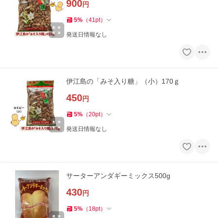
900
円
5
%
（
41
pt
）
発送日情報なし
伊江島の「みそ入り糖」（小）170ｇ
450
円
5
%
（
20
pt
）
発送日情報なし
サーターアンダギーミックス500g
430
円
5
%
（
18
pt
）