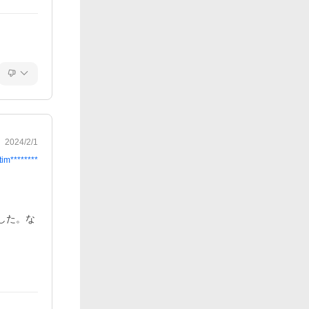
2024/2/1
tim********
した。な