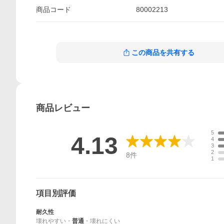
商品
コード
80002213
この商品を共有する
商品
レビュー
5
4.13
4
3
2
8
件
1
項目別評価
耐久性
壊れやすい
・
普通
・
壊れにくい