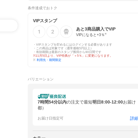
条件達成でおトク
VIPスタンプ
あと
3
商品購入でVIP
VIPになると+
3
％
※
・VIPスタンプを貯めるにはログインする必要があります
・この商品は対象です（通常価格5円以上）
・有効期限は最新のスタンプ獲得から90日間です
※11月5日より、VIP特典が「＋5％」に変更になります。
※
利用先・期間限定
バリエーション
7時間54分以内
の注文で最短
明日8:00-12:00
お届け
都）
詳
お届け日指定可