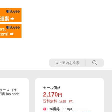
セール価格
ートゥース イヤ
2,170
ios andr
円
送料無料
（
全国一律
）
6
%獲得
（
118
pt）