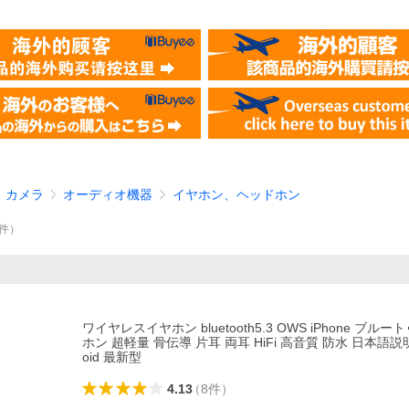
、カメラ
オーディオ機器
イヤホン、ヘッドホン
件
）
ワイヤレスイヤホン bluetooth5.3 OWS iPhone ブル
ホン 超軽量 骨伝導 片耳 両耳 HiFi 高音質 防水 日本語説明書 
oid 最新型
4.13
（
8
件
）