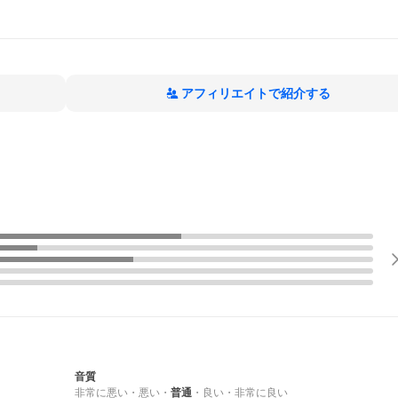
アフィリエイトで紹介する
音質
非常に悪い
・
悪い
・
普通
・
良い
・
非常に良い