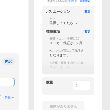
獲得のうち5.5%は
利用先・期間限定
バリエーション
変更
カラー
選択してください
確認事項
変更
着後レビューを書けば：
メーカー保証が6ヶ月間
に延長！
■こちらの商品は宅配便送料
無料
となります。
内訳
※沖縄・離島は送料1,000円
加算（注文後送料調整）
了承しました。
数量
付
詳細
在庫がありません