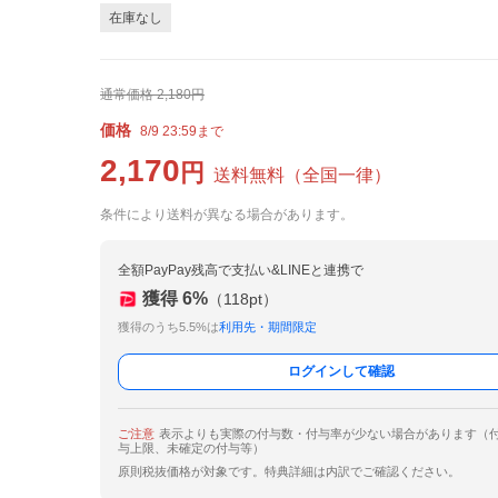
在庫なし
通常価格
2,180
円
価格
8/9 23:59まで
2,170
円
送料無料
（
全国一律
）
条件により送料が異なる場合があります。
全額PayPay残高で支払い&LINEと連携で
獲得
6
%
（
118
pt）
獲得のうち5.5%は
利用先・期間限定
ログインして確認
ご注意
表示よりも実際の付与数・付与率が少ない場合があります（
与上限、未確定の付与等）
原則税抜価格が対象です。特典詳細は内訳でご確認ください。