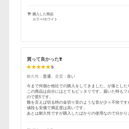
購入した商品
カラー/ホワイト
買って良かった❣️
5
耐久性
：
普通
、
音質
：
良い
今まで何個か他社での購入をしてきました。が落とした
この商品は自分にはとてもピッタリです。届いた時もフ
ので星5です。

難を言えば切る時の金切り音のような音が少々不快です
値段も安価で満足度は高いです。

あとは耐久性ですが購入したばかりの使用なので分かり