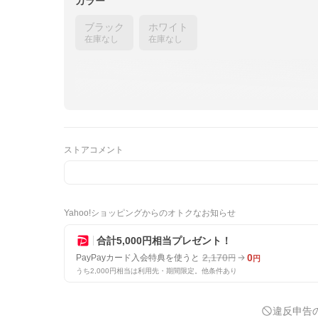
カラー
ブラック
ホワイト
在庫なし
在庫なし
ストアコメント
Yahoo!ショッピングからのオトクなお知らせ
合計5,000円相当プレゼント！
2,170
0
PayPayカード入会特典を使うと
円
円
うち2,000円相当は利用先・期間限定。他条件あり
違反申告