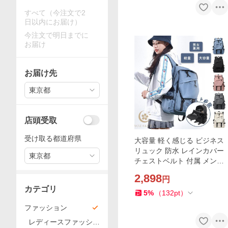
すべて（今注文で2
日以内にお届け）
今注文で明日までに
お届け
お届け先
東京都
店頭受取
受け取る都道府県
大容量 軽く感じる ビジネス
リュック 防水 レインカバー
東京都
チェストベルト 付属 メンズ
A3 ノートPC バイク 通勤 通
2,898
円
学 出張 旅行 収納 リュックサ
カテゴリ
ック B-17
5
%
（
132
pt
）
ファッション
レディースファッショ