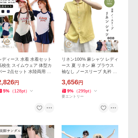
レディース 水着 水着セット
リネン100% 麻シャツ レディ
高校生 スイムウェア 体型カ
ース 夏 リネン 麻 ブラウス
バー 2点セット 水陸両用 日
袖なし ノースリーブ 丸衿 小
焼け止め タンキニ 水泳 トッ
さい衿が可愛い 涼感 涼しげ
2,826
3,656
円
円
プス ショートパンツ 夏 韓国
シャツ 麻100% 無地 シェル
風 おしゃれ 海辺
ボタン S M L 夏色
5
%
（
128
pt
）
9
%
（
299
pt
）
要エントリー