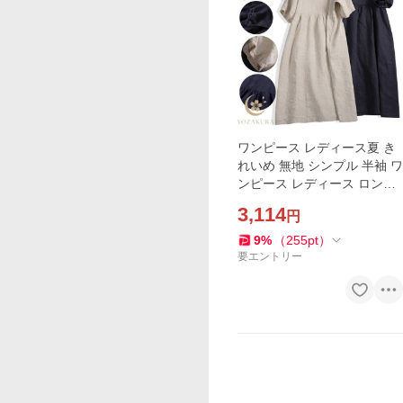
ワンピース レディース夏 き
れいめ 無地 シンプル 半袖 ワ
ンピース レディース ロング
40代50代 汗しみ UVカット
3,114
円
産後 妊婦 大人 カジュアル ゆ
ったり 楽ちん
9
%
（
255
pt
）
要エントリー