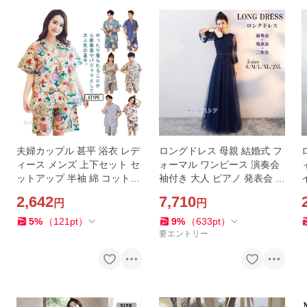
夫婦カップル 甚平 浴衣 レデ
ロングドレス 母親 結婚式 フ
ィース メンズ 上下セット セ
ォーマル ワンピース 演奏会
ットアップ 半袖 綿 コットン
袖付き 大人 ピアノ 発表会 大
涼しい 夏 部屋着 ルームウェ
きいサイズ 二次会 パーティ
2,642
7,710
円
円
ア パジャマ 寝間着 かぶり
ー 演奏会用ドレス レース ネ
イビー 安い
5
%
（
121
pt
）
9
%
（
633
pt
）
要エントリー