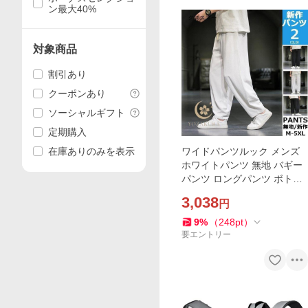
ン最大40%
対象商品
割引あり
クーポンあり
ソーシャルギフト
定期購入
在庫ありのみを表示
ワイドパンツルック メンズ
ホワイトパンツ 無地 バギー
パンツ ロングパンツ ボトム
ス 涼しい 春 夏 秋 40代 30代
3,038
円
9
%
（
248
pt
）
要エントリー