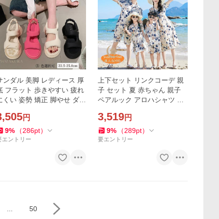
サンダル 美脚 レディース 厚
上下セット リンクコーデ 親
底 フラット 歩きやすい 疲れ
子 セット 夏 赤ちゃん 親子
にくい 姿勢 矯正 脚やせ ダイ
ペアルック アロハシャツ 花
エット 23年 夏 美脚フラワー
柄 女の子 ワンピース かわい
3,505
3,519
円
円
ンダル 通勤 20代 30代 40
い パパ 家族 お揃いｔシャツ
代
半袖 父
9
%
（
286
pt
）
9
%
（
289
pt
）
要エントリー
要エントリー
...
50