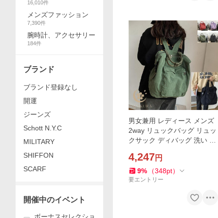
16,010
件
ン
メンズファッション
7,390
件
腕時計、アクセサリー
184
件
ブランド
ブランド登録なし
開運
ジーンズ
男女兼用 レディース メンズ
Schott N.Y.C
2way リュックバッグ リュッ
クサック ディバッグ 洗い ウ
MILITARY
ォッシュ 柔軟洗い ハンド バ
4,247
SHIFFON
円
ッグパック 帆布 リュック キ
SCARF
ャンバス ショル
9
%
（
348
pt
）
要エントリー
開催中のイベント
ボーナスセレクショ