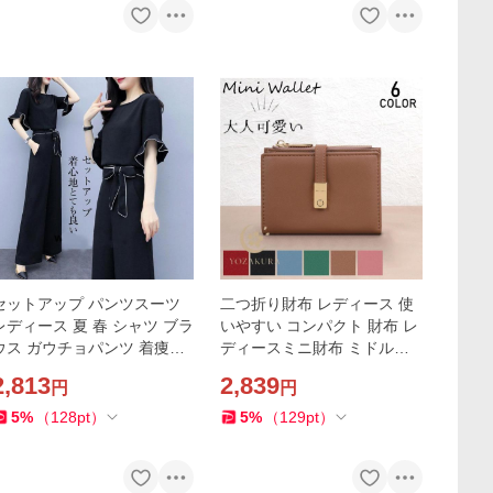
セットアップ パンツスーツ
二つ折り財布 レディース 使
レディース 夏 春 シャツ ブラ
いやすい コンパクト 財布 レ
ウス ガウチョパンツ 着痩せ
ディースミニ財布 ミドルウ
フォーマル お呼ばれ 韓国風
ォレット 小さめ 可愛い 大容
2,813
2,839
円
円
ボトムス 通勤 結婚式
量 小銭入れ カード入れ 軽量
5
%
（
128
pt
）
5
%
（
129
pt
）