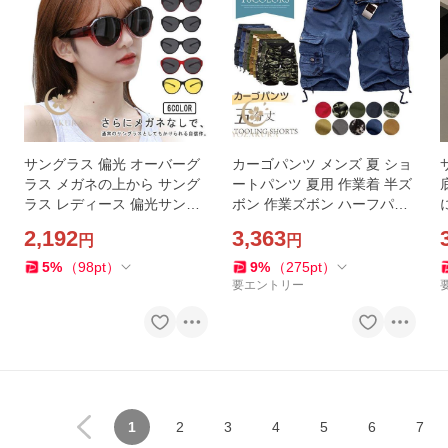
サングラス 偏光 オーバーグ
カーゴパンツ メンズ 夏 ショ
ラス メガネの上から サング
ートパンツ 夏用 作業着 半ズ
ラス レディース 偏光サング
ボン 作業ズボン ハーフパン
ラス UVサングラス 夜用 偏
ツ 半ズボン 五分丈 ボトムス
2,192
3,363
円
円
光グラス uvカット ゴルフ ド
スリム 作業着 作業ズボン ワ
サ
ラ
ーク
5
%
（
98
pt
）
9
%
（
275
pt
）
要エントリー
1
2
3
4
5
6
7