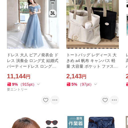
ドレス 大人 ピアノ発表会 ド
トートバッグ レディース 大
レス 演奏会 ロング丈 結婚式
きめ a4 帆布 キャンバス 軽
パーティードレス ロングド
量 大容量 ポケット ファスナ
レス 編み上げ お呼ばれ 高級
ー付き 肩掛け 無地 シンプル
11,144
2,143
円
円
感 上品
おしゃれ カジュアル 通勤
9
%
（
915
pt
）
5
%
（
97
pt
）
要エントリー