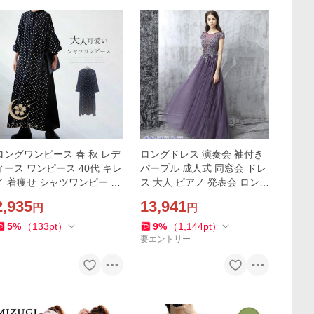
ロングワンピース 春 秋 レデ
ロングドレス 演奏会 袖付き
ィース ワンピース 40代 キレ
パープル 成人式 同窓会 ドレ
イ 着痩せ シャツワンピー オ
ス 大人 ピアノ 発表会 ロング
シャレ ドット柄 マキシ 上品
ドレス 袖あり
2,935
13,941
円
円
大人 通勤 OL 体型カバー 春
コーデ
5
%
（
133
pt
）
9
%
（
1,144
pt
）
要エントリー