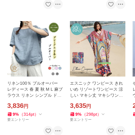
リネン100％ プルオーバー
エスニック ワンピース きれ
レディース 春 夏 秋 M L 麻ブ
いめ リゾートワンピース 涼
ラウス リネン シンプル ドル
しい マキシ丈 マキシワンピ
マン クルーネック ナチュナ
ース 夏 半袖 アジアン ワンピ
3,836
3,635
円
円
ル感 涼感 麻感 ドライ質感 涼
ース インド風
しげ サマー 涼し
9
%
（
314
pt
）
9
%
（
298
pt
）
要エントリー
要エントリー