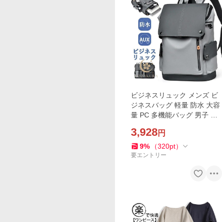
ビジネスリュック メンズ ビ
ジネスバッグ 軽量 防水 大容
量 PC 多機能バッグ 男子 US
B バックパック リュックサ
3,928
円
ック パソコン PCバック ケ
ース 出張 旅行 撥水
9
%
（
320
pt
）
要エントリー