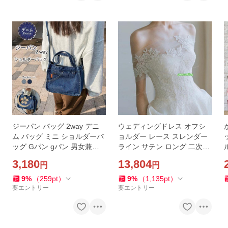
ジーパン バッグ 2way デニ
ウェディングドレス オフシ
ム バッグ ミニ ショルダーバ
ョルダー レース スレンダー
ッグ Gパン gパン 男女兼用
ライン サテン ロング 二次会
ジーパンと同じ素材 メッセ
結婚式 披露宴 前撮り 発表会
3,180
13,804
円
円
ンジャーバッグ レディース
花嫁 ウエディングドレス エ
メンズ インディゴ 斜
レガント
9
%
（
259
pt
）
9
%
（
1,135
pt
）
要エントリー
要エントリー