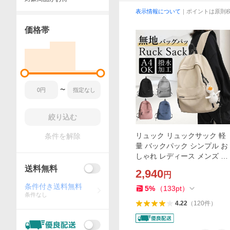
表示情報について
｜ポイントは原則
価格帯
〜
絞り込む
リュック リュックサック 軽
条件を解除
量 バックパック シンプル お
しゃれ レディース メンズ 子
ども 通勤 通学 旅行 防災 ア
送料無料
2,940
円
ウトドア 旅行バッグ 大容量
条件付き送料無料
5
%
（
133
pt
）
条件なし
4.22
（
120
件
）