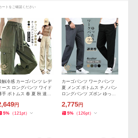
カートをご確認ください
接触冷感 カーゴパンツ レデ
カーゴパンツ ワークパンツ
ィース ロングパンツ ワイド
夏 メンズ ボトムス チノパン
薄手 ボトムス 春 夏 秋 速乾
ロングパンツ ズボン ゆった
作業ズボン カジュアル パン
り ストレート 通気性 男性用
2,649
2,775
円
円
ツ ズボン ゆったり 無地 ウ
登山 釣り ゴルフ 作業ズボン
春 秋
5
%
（
121
pt
）
5
%
（
126
pt
）