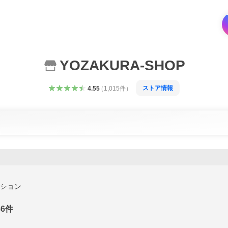
YOZAKURA-SHOP
ストア情報
4.55
（
1,015
件
）
ション
86
件