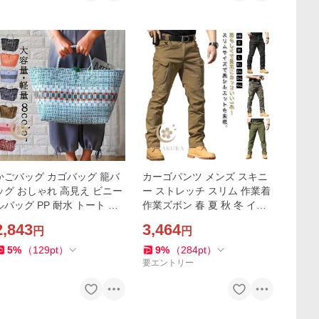
かごバッグ カゴバッグ 籠バ
カーゴパンツ メンズ スキニ
ッグ おしゃれ 高見え ビニー
ー ストレッチ スリム 作業着
ルバッグ PP 耐水 トート 買
作業ズボン 春 夏 秋 冬 イー
い物かご レジャーバッグ バ
ジーパンツ ワークパンツ ス
2,843
3,464
円
円
スケット 手提げ お買い物バ
キニーパンツ ミリタリーパ
ッグ 可愛い 収納
ンツ
5
%
（
129
pt
）
9
%
（
284
pt
）
要エントリー