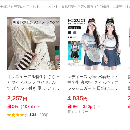
税抜価格を基準に付与されます｜ポイント・支払額等の正確な情報（付与条件・上限等）は
【リニューアル特価】さらっ
レディース 水着 水着セット
とワイドパンツ ワイドパン
中学生 高校生 スイムウェア
ツ ポケット付き 夏 レディー
ラッシュガード 日焼け止め 3
ス ストレートパンツ 楽ちん
点セット 体型カバー 水陸両
2,257
4,035
円
円
ウエストゴム 凸凹 ゆったり
用 水泳 トップス ショートパ
さらてろ
ンツ 夏 韓国風
5
%
（
102
pt
）
9
%
（
330
pt
）
要エントリー
4.38
（
103
件
）