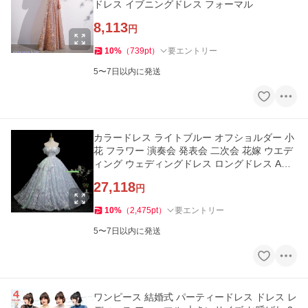
ドレス イブニングドレス フォーマル
8,113
円
10
%
（
739
pt
）
要エントリー
5〜7日以内に発送
カラードレス ライトブルー オフショルダー 小
花 フラワー 演奏会 発表会 二次会 花嫁 ウエデ
ィング ウェディングドレス ロングドレス Aラ
イン プリンセス
27,118
円
10
%
（
2,475
pt
）
要エントリー
5〜7日以内に発送
ワンピース 結婚式 パーティードレス ドレス レ