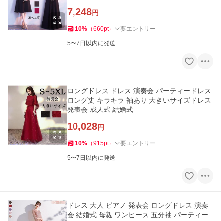
親 司会者 20代 30代
7,248
円
10
%
（
660
pt
）
要エントリー
5〜7日以内に発送
ロングドレス ドレス 演奏会 パーティードレス
ロング丈 キラキラ 袖あり 大きいサイズドレス
発表会 成人式 結婚式
10,028
円
10
%
（
915
pt
）
要エントリー
5〜7日以内に発送
ドレス 大人 ピアノ 発表会 ロングドレス 演奏
会 結婚式 母親 ワンピース 五分袖 パーティー