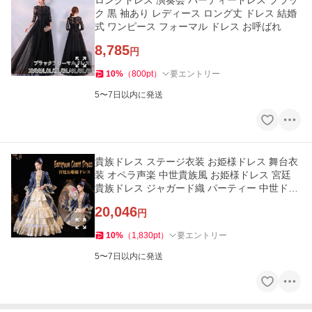
ロングドレス 演奏会 パーティードレス ブラッ
ク 黒 袖あり レディース ロング丈 ドレス 結婚
式 ワンピース フォーマル ドレス お呼ばれ
8,785
円
10
%
（
800
pt
）
要エントリー
5〜7日以内に発送
貴族ドレス ステージ衣装 お姫様ドレス 舞台衣
装 オペラ声楽 中世貴族風 お姫様ドレス 宮廷
貴族ドレス ジャガード織 パーティー 中世ドレ
ス
20,046
円
10
%
（
1,830
pt
）
要エントリー
5〜7日以内に発送