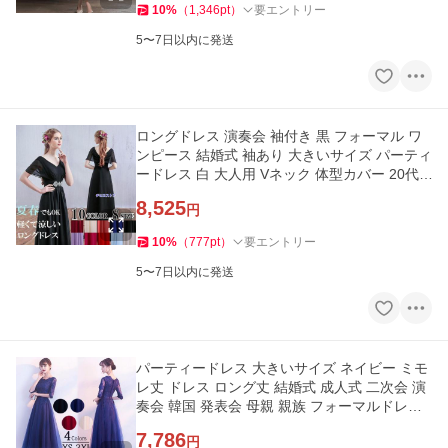
10
%
（
1,346
pt
）
要エントリー
5〜7日以内に発送
ロングドレス 演奏会 袖付き 黒 フォーマル ワ
ンピース 結婚式 袖あり 大きいサイズ パーティ
ードレス 白 大人用 Vネック 体型カバー 20代 3
0代 40代 50代
8,525
円
10
%
（
777
pt
）
要エントリー
5〜7日以内に発送
パーティードレス 大きいサイズ ネイビー ミモ
レ丈 ドレス ロング丈 結婚式 成人式 二次会 演
奏会 韓国 発表会 母親 親族 フォーマルドレス
成人式
7,786
円