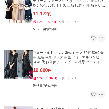
ディース フォーマル 大きいサイズ お呼ばれ 3
0代 40代 50代 ミセス 上品 服装 女性 袖あり 披
露宴 二次会 成人式
11,172
円
10
%
（
1,018
pt
）
要エントリー
5〜7日以内に発送
フォーマルドレス 結婚式 ミセス 60代 50代 母
親 服装 叔母 ドレス 親族 フォーマルワンピー
ス 40代 お宮参り ワンピース 祖母 パーティー
ドレス 黒 顔合わせ
19,600
円
10
%
（
1,789
pt
）
要エントリー
5〜7日以内に発送