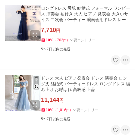
ロングドレス 母親 結婚式 フォーマル ワンピー
ス 演奏会 袖付き 大人 ピアノ 発表会 大きいサ
イズ 二次会 パーティー 演奏会用ドレス レース
ネイビー 安い
7,710
円
10
%
（
703
pt
）
要エントリー
5〜7日以内に発送
ドレス 大人 ピアノ発表会 ドレス 演奏会 ロン
グ丈 結婚式 パーティードレス ロングドレス 編
み上げ お呼ばれ 高級感 上品
11,144
円
10
%
（
1,016
pt
）
要エントリー
5〜7日以内に発送