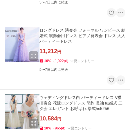
5〜7日以内に発送
ロングドレス 演奏会 フォーマル ワンピース 結
婚式 演奏会用ドレス ピアノ発表会 ドレス 大人
パーティードレス
11,212
円
10
%
（
1,022
pt
）
要エントリー
5〜7日以内に発送
ウェディングドレス白 パーティードレス V襟
演奏会 花嫁ロングドレス 簡約 長袖 結婚式 二
次会 エレガント お呼ばれ 挙式hs5256
10,584
円
10
%
（
965
pt
）
要エントリー