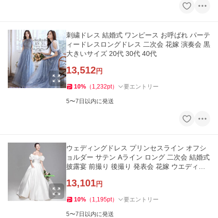
刺繍ドレス 結婚式 ワンピース お呼ばれ パーテ
ィードレスロングドレス 二次会 花嫁 演奏会 黒
大きいサイズ 20代 30代 40代
13,512
円
10
%
（
1,232
pt
）
要エントリー
5〜7日以内に発送
ウェディングドレス プリンセスライン オフシ
ョルダー サテン Aライン ロング 二次会 結婚式
披露宴 前撮り 後撮り 発表会 花嫁 ウエディン
グドレス 花嫁ドレス
13,101
円
10
%
（
1,195
pt
）
要エントリー
5〜7日以内に発送