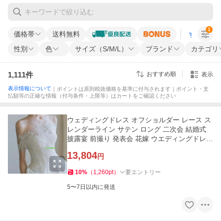
1
価格帯
送料無料
すべての条
性別
色
サイズ（S/M/L）
ブランド
カテゴリ
1,111
件
おすすめ順
表示
表示情報について
｜ポイントは原則税抜価格を基準に付与されます｜ポイント・支
払額等の正確な情報（付与条件・上限等）はカートをご確認ください
ウェディングドレス オフショルダー レース ス
レンダーライン サテン ロング 二次会 結婚式
披露宴 前撮り 発表会 花嫁 ウエディングドレス
エレガント
13,804
円
10
%
（
1,260
pt
）
要エントリー
5〜7日以内に発送