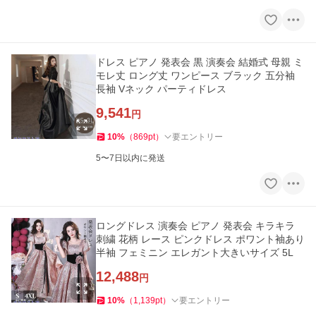
ドレス ピアノ 発表会 黒 演奏会 結婚式 母親 ミ
モレ丈 ロング丈 ワンピース ブラック 五分袖
長袖 Vネック パーティドレス
9,541
円
10
%
（
869
pt
）
要エントリー
5〜7日以内に発送
ロングドレス 演奏会 ピアノ 発表会 キラキラ
刺繍 花柄 レース ピンクドレス ポワント袖あり
半袖 フェミニン エレガント大きいサイズ 5L
12,488
円
10
%
（
1,139
pt
）
要エントリー