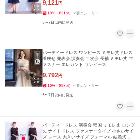
9,121
円
10
%
（
831
pt
）
要エントリー
5〜7日以内に発送
パーテイードレス ワンピース ミモレ丈ドレス
着痩せ 発表会 演奏会 二次会 長袖 ミモレ丈 フ
ァスナー エレガント ワンピース
9,792
円
10
%
（
893
pt
）
要エントリー
5〜7日以内に発送
パーティードレス 演奏会 韓国 ミモレ丈 ロング
丈 ナイトドレス ファスナータイプ 小さいサイ
ズ レース 大きいサイズ フォーマル 結婚式 母