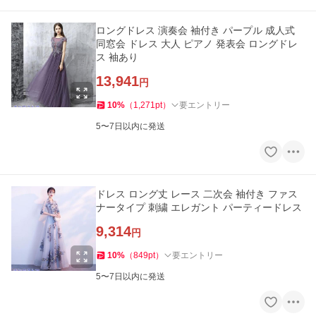
ロングドレス 演奏会 袖付き パープル 成人式
同窓会 ドレス 大人 ピアノ 発表会 ロングドレ
ス 袖あり
13,941
円
10
%
（
1,271
pt
）
要エントリー
5〜7日以内に発送
ドレス ロング丈 レース 二次会 袖付き ファス
ナータイプ 刺繍 エレガント パーティードレス
9,314
円
10
%
（
849
pt
）
要エントリー
5〜7日以内に発送