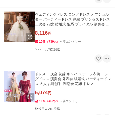
ウェディングドレス ロングドレス オフショル
ダー パーティードレス 刺繍 プリンセスドレス
二次会 花嫁 結婚式 姫系 ブライダル 演奏会 ウ
エディングドレス
8,116
円
10
%
（
739
pt
）
要エントリー
5〜7日以内に発送
ドレス 二次会 花嫁 キャバ ステージ衣装 ロン
グドレス 演奏会 発表会 結婚式 パーティードレ
ス 大人 お呼ばれ 謝恩会 花嫁 ドレス
5,074
円
10
%
（
462
pt
）
要エントリー
5〜7日以内に発送