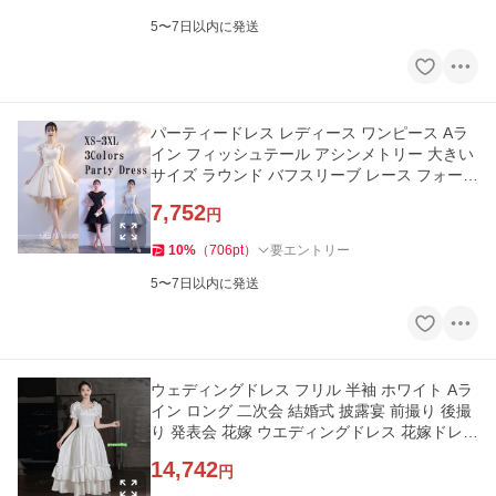
5〜7日以内に発送
パーティードレス レディース ワンピース Aラ
イン フィッシュテール アシンメトリー 大きい
サイズ ラウンド バフスリーブ レース フォーマ
ル 結婚式 演奏会 大人
7,752
円
10
%
（
706
pt
）
要エントリー
5〜7日以内に発送
ウェディングドレス フリル 半袖 ホワイト Aラ
イン ロング 二次会 結婚式 披露宴 前撮り 後撮
り 発表会 花嫁 ウエディングドレス 花嫁ドレス
二次会ドレス
14,742
円