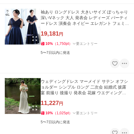
袖あり ロングドレス 大きいサイズ ぽっちゃり
深いVネック 大人 発表会 レディーズ パーティ
ードレス 演奏会 ネイビー エレガント フェミニ
ン
19,181
円
10
%
（
1,750
pt
）
要エントリー
5〜7日以内に発送
ウェディングドレス マーメイド サテン オフシ
ョルダー シンプル ロング 二次会 結婚式 披露
宴 前撮り 後撮り 発表会 花嫁 ウエディングド
レス エレガント
11,227
円
10
%
（
1,025
pt
）
要エントリー
5〜7日以内に発送