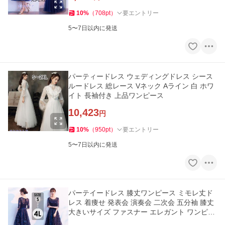
10
%
（
708
pt
）
要エントリー
5〜7日以内に発送
パーティードレス ウェディングドレス シース
ルードレス 総レース Vネック Aライン 白 ホワ
イト 長袖付き 上品ワンピース
10,423
円
10
%
（
950
pt
）
要エントリー
5〜7日以内に発送
パーテイードレス 膝丈ワンピース ミモレ丈ド
レス 着痩せ 発表会 演奏会 二次会 五分袖 膝丈
大きいサイズ ファスナー エレガント ワンピー
ス