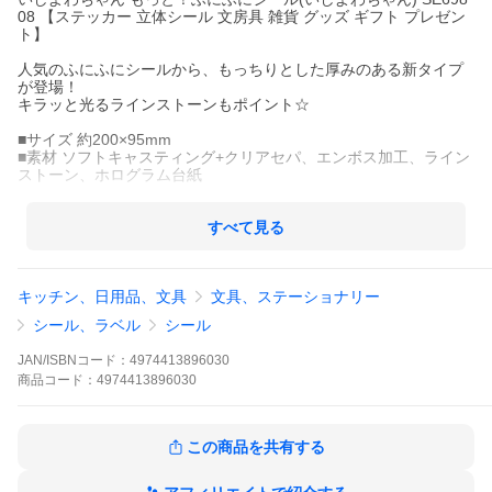
08 【ステッカー 立体シール 文房具 雑貨 グッズ ギフト プレゼン
ト】
人気のふにふにシールから、もっちりとした厚みのある新タイプ
が登場！
キラッと光るラインストーンもポイント☆
■サイズ 約200×95mm
■素材 ソフトキャスティング+クリアセパ、エンボス加工、ライン
ストーン、ホログラム台紙
■メーカー：サンエックス
すべて見る
キッチン、日用品、文具
文具、ステーショナリー
シール、ラベル
シール
JAN/ISBNコード：
4974413896030
商品
コード：
4974413896030
この商品を共有する