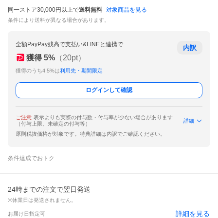
同一ストア30,000円以上で
送料無料
対象商品を見る
条件により送料が異なる場合があります。
全額PayPay残高で支払い&LINEと連携で
内訳
獲得
5
%
（
20
pt）
獲得のうち4.5%は
利用先・期間限定
ログインして確認
ご注意
表示よりも実際の付与数・付与率が少ない場合があります
詳細
（付与上限、未確定の付与等）
原則税抜価格が対象です。特典詳細は内訳でご確認ください。
条件達成でおトク
24時までの注文で翌日発送
※休業日は発送されません。
詳細を見る
お届け日指定可