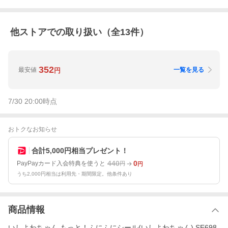
他ストアでの取り扱い（全
13
件）
352
最安値
一覧を見る
円
7/30 20:00
時点
おトクなお知らせ
合計5,000円相当プレゼント！
440
0
PayPayカード入会特典を使うと
円
円
うち2,000円相当は利用先・期間限定。他条件あり
商品情報
いしよわちゃん もっと！ふにふにシール(いしよわちゃん) SE698