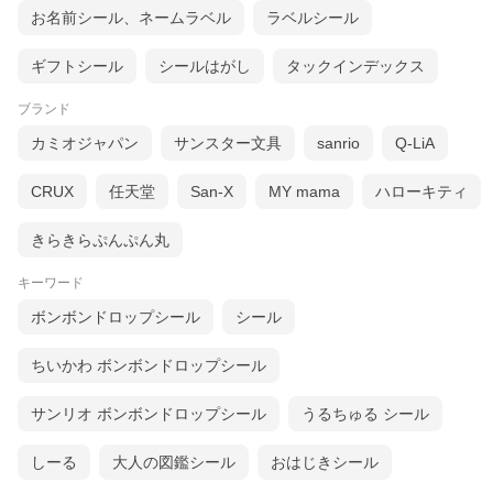
お名前シール、ネームラベル
ラベルシール
ギフトシール
シールはがし
タックインデックス
ブランド
カミオジャパン
サンスター文具
sanrio
Q-LiA
CRUX
任天堂
San-X
MY mama
ハローキティ
きらきらぷんぷん丸
キーワード
ボンボンドロップシール
シール
ちいかわ ボンボンドロップシール
サンリオ ボンボンドロップシール
うるちゅる シール
しーる
大人の図鑑シール
おはじきシール