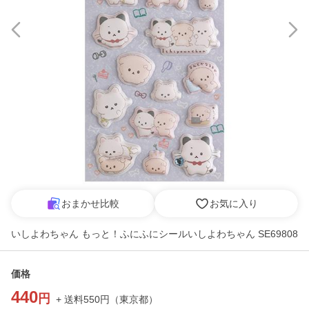
おまかせ比較
お気に入り
いしよわちゃん もっと！ふにふにシールいしよわちゃん SE69808
価格
440
円
+ 送料
550
円
（
東京都
）