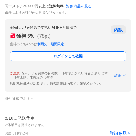
同一ストア30,000円以上で
送料無料
対象商品を見る
条件により送料が異なる場合があります。
全額PayPay残高で支払い&LINEと連携で
内訳
獲得
5
%
（
78
pt）
獲得のうち4.5%は
利用先・期間限定
ログインして確認
ご注意
表示よりも実際の付与数・付与率が少ない場合があります
詳細
（付与上限、未確定の付与等）
原則税抜価格が対象です。特典詳細は内訳でご確認ください。
条件達成でおトク
8/10に発送予定
※休業日は発送されません。
詳細を見る
お届け日指定可