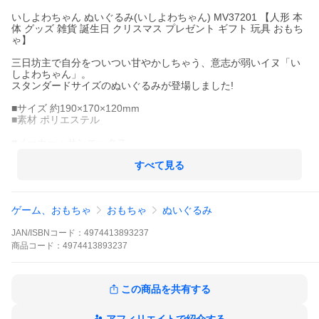
いしよわちゃん ぬいぐるみ(いしよわちゃん) MV37201 【人形 本
体 グッズ 雑貨 誕生日 クリスマス プレゼント ギフト 玩具 おもち
ゃ】
三日坊主で自分をついつい甘やかしちゃう、意志が弱いイヌ「い
しよわちゃん」。
スタンダードサイズのぬいぐるみが登場しました!
■サイズ 約190×170×120mm
■素材 ポリエステル
■メーカー：サンエックス
すべて見る
ゲーム、おもちゃ
おもちゃ
ぬいぐるみ
JAN/ISBNコード：
4974413893237
商品
コード：
4974413893237
この商品を共有する