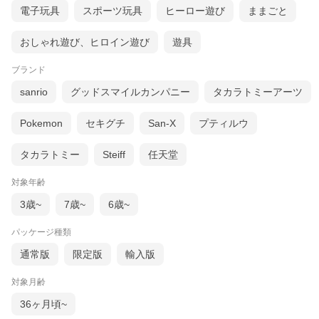
電子玩具
スポーツ玩具
ヒーロー遊び
ままごと
おしゃれ遊び、ヒロイン遊び
遊具
ブランド
sanrio
グッドスマイルカンパニー
タカラトミーアーツ
Pokemon
セキグチ
San-X
プティルウ
タカラトミー
Steiff
任天堂
対象年齢
3歳~
7歳~
6歳~
パッケージ種類
通常版
限定版
輸入版
対象月齢
36ヶ月頃~