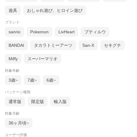
遊具
おしゃれ遊び、ヒロイン遊び
ブランド
sanrio
Pokemon
LivHeart
プティルウ
BANDAI
タカラトミーアーツ
San-X
セキグチ
Miffy
スーパーマリオ
対象年齢
3歳~
7歳~
6歳~
パッケージ種類
通常版
限定版
輸入版
対象月齢
36ヶ月頃~
ユーザー評価