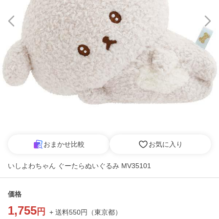
おまかせ比較
お気に入り
いしよわちゃん ぐーたらぬいぐるみ MV35101
価格
1,755
円
+ 送料
550
円
（
東京都
）