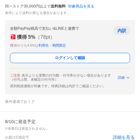
同一ストア30,000円以上で
送料無料
対象商品を見る
条件により送料が異なる場合があります。
全額PayPay残高で支払い&LINEと連携で
内訳
獲得
5
%
（
78
pt）
獲得のうち4.5%は
利用先・期間限定
ログインして確認
ご注意
表示よりも実際の付与数・付与率が少ない場合があります
詳細
（付与上限、未確定の付与等）
原則税抜価格が対象です。特典詳細は内訳でご確認ください。
条件達成でおトク
8/10に発送予定
※休業日は発送されません。
詳細を見る
お届け日指定可