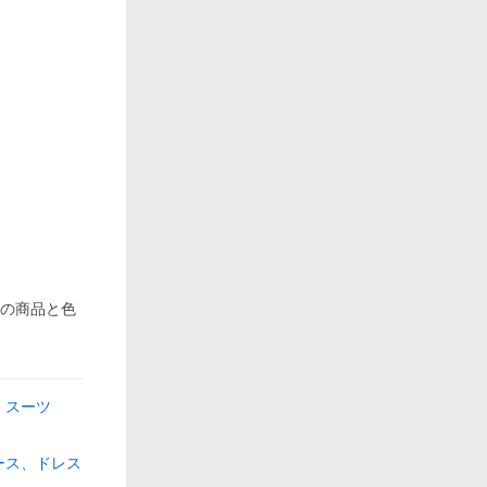
際の商品と色
、スーツ
ース、ドレス