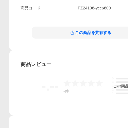
商品
コード
FZ24108-yccp809
この商品を共有する
商品
レビュー
5
-.--
4
この
商
3
2
-
件
1