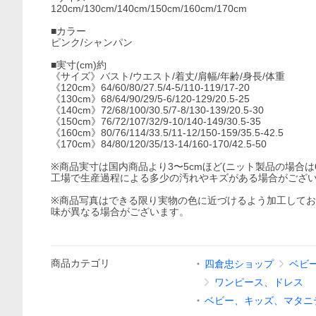
120cm/130cm/140cm/150cm/160cm/170cm
■カラー
ピンク/シャンパン
■実寸(cm)約
《サイズ》バスト/ウエスト/着丈/肩幅/年齢/身長/体重
《120cm》64/60/80/27.5/4-5/110-119/17-20
《130cm》68/64/90/29/5-6/120-129/20.5-25
《140cm》72/68/100/30.5/7-8/130-139/20.5-30
《150cm》76/72/107/32/9-10/140-149/30.5-35
《160cm》80/76/114/33.5/11-12/150-159/35.5-42.5
《170cm》84/80/120/35/13-14/160-170/42.5-50
※商品実寸は国内商品より3〜5cmほど(ニット製品の場合は
工場で生産過程による多少の汚れやキズがある場合がござ
※商品写真はできる限り実物の色に近づけるよう加工して
味が異なる場合がございます。
商品
カテゴリ
四倉忠ショップ
ベビ
ワンピース、ドレス
ベビー、キッズ、マタニ