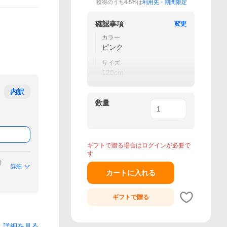
獲得のうち4.5%は
利用先・期間限定
確認事項
変更
カラー
ピンク
サイズ
120cm
内訳
数量
ギフトで贈る場合はログインが必要で
す
付
詳細
カートに入れる
ギフトで
贈る
詳細を見る