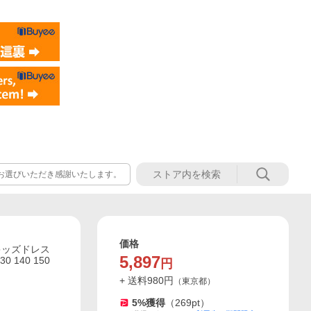
お選びいただき感謝いたします。
価格
キッズドレス
5,897
140 150
円
+ 送料
980
円
（
東京都
）
5
%獲得
（
269
pt）