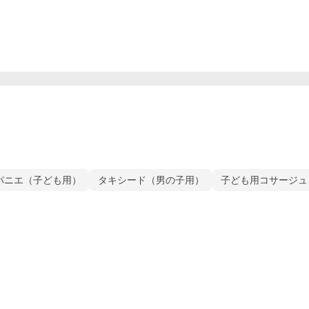
パニエ（子ども用）
タキシード（男の子用）
子ども用コサージュ