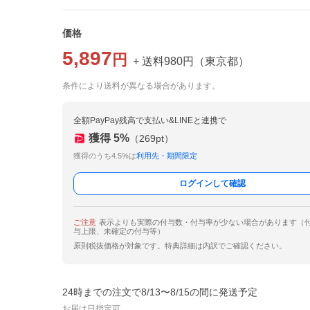
価格
5,897
円
+ 送料
980
円
（
東京都
）
条件により送料が異なる場合があります。
全額PayPay残高で支払い&LINEと連携で
獲得
5
%
（
269
pt）
獲得のうち4.5%は
利用先・期間限定
ログインして確認
ご注意
表示よりも実際の付与数・付与率が少ない場合があります（
与上限、未確定の付与等）
原則税抜価格が対象です。特典詳細は内訳でご確認ください。
24時までの注文で8/13〜8/15の間に発送予定
お届け日指定可