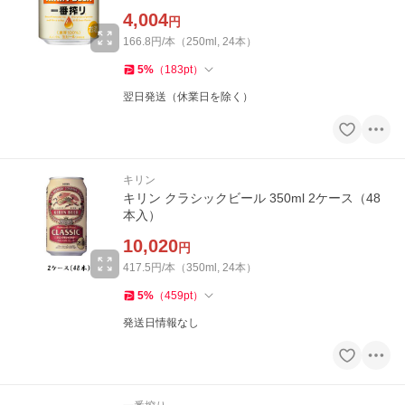
4,004
円
166.8円/本（250ml, 24本）
5
%
（
183
pt
）
翌日発送（休業日を除く）
キリン
キリン クラシックビール 350ml 2ケース（48
本入）
10,020
円
417.5円/本（350ml, 24本）
5
%
（
459
pt
）
発送日情報なし