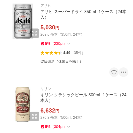
アサヒ
アサヒ スーパードライ 350mL 1ケース（24本
入）
5,030
円
209.6円/本（350ml, 24本）
5
%
（
230
pt
）
4.49
（
35
件
）
翌日発送（休業日を除く）
キリン
キリン クラシックビール 500mL 1ケース（24
本入）
6,632
円
276.3円/本（500ml, 24本）
5
%
（
304
pt
）