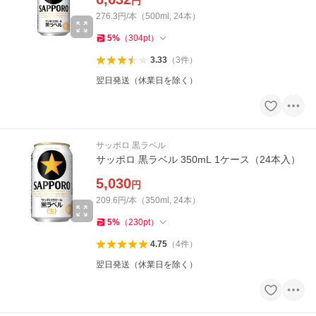
円
276.3円/本（500ml, 24本）
5
%
（
304
pt
）
3.33
（
3
件
）
翌日発送（休業日を除く）
サッポロ 黒ラベル
サッポロ 黒ラベル 350mL 1ケース（24本入）
5,030
円
209.6円/本（350ml, 24本）
5
%
（
230
pt
）
4.75
（
4
件
）
翌日発送（休業日を除く）