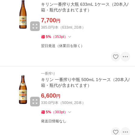
キリン一番搾り大瓶 633mL 1ケース（20本入/
箱・瓶代が含まれてます）
7,700
円
385.0円/本（633ml, 20本）
5
%
（
353
pt
）
翌日発送（休業日を除く）
一番搾り
キリン 一番搾り中瓶 500mL 1ケース（20本入/
箱・瓶代が含まれてます）
6,600
円
330.0円/本（500ml, 20本）
5
%
（
303
pt
）
発送日情報なし