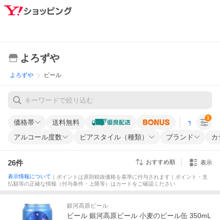
よろずや
よろずや
ビール
1
価格帯
送料無料
すべての条
アルコール度数
ビアスタイル（種類）
ブランド
カ
26
件
おすすめ順
表示
表示情報について
｜ポイントは原則税抜価格を基準に付与されます｜ポイント・支
払額等の正確な情報（付与条件・上限等）はカートをご確認ください
銀河高原ビール
ビール 銀河高原ビール 小麦のビール缶 350mL