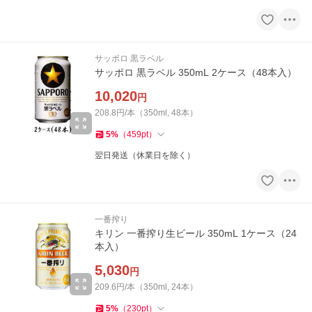
サッポロ 黒ラベル
サッポロ 黒ラベル 350mL 2ケース（48本入）
10,020
円
208.8円/本（350ml, 48本）
5
%
（
459
pt
）
翌日発送（休業日を除く）
一番搾り
キリン 一番搾り生ビール 350mL 1ケース（24
本入）
5,030
円
209.6円/本（350ml, 24本）
5
%
（
230
pt
）