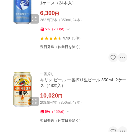
1ケース（24本入）
6,300
円
262.5円/本（350ml, 24本）
5
%
（
288
pt
）
4.40
（
5
件
）
翌日発送（休業日を除く）
一番搾り
キリン ビール 一番搾り生ビール 350mL 2ケー
ス（48本入）
10,020
円
208.8円/本（350ml, 48本）
5
%
（
459
pt
）
翌日発送（休業日を除く）