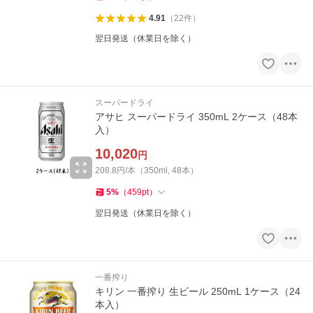
4.91
（
22
件
）
翌日発送（休業日を除く）
スーパードライ
アサヒ スーパードライ 350mL 2ケース（48本
入）
10,020
円
208.8円/本（350ml, 48本）
5
%
（
459
pt
）
翌日発送（休業日を除く）
一番搾り
キリン 一番搾り 生ビール 250mL 1ケース（24
本入）