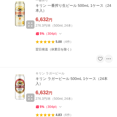
一番搾り
キリン 一番搾り生ビール 500mL 1ケース（24
本入）
6,632
円
276.3円/本（500ml, 24本）
5
%
（
304
pt
）
5.00
（
4
件
）
翌日発送（休業日を除く）
キリン ラガービール
キリン ラガービール 500mL 1ケース（24本
入）
6,632
円
276.3円/本（500ml, 24本）
5
%
（
304
pt
）
4.83
（
6
件
）