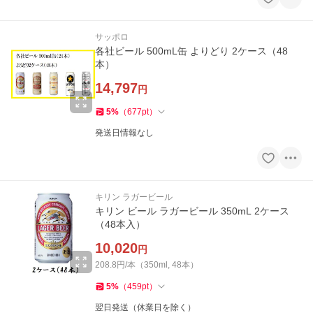
サッポロ
各社ビール 500mL缶 よりどり 2ケース（48
本）
14,797
円
5
%
（
677
pt
）
発送日情報なし
キリン ラガービール
キリン ビール ラガービール 350mL 2ケース
（48本入）
10,020
円
208.8円/本（350ml, 48本）
5
%
（
459
pt
）
翌日発送（休業日を除く）