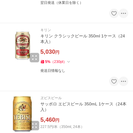
翌日発送（休業日を除く）
キリン
キリン クラシックビール 350ml 1ケース（24
本入）
5,030
円
5
%
（
230
pt
）
発送日情報なし
ヱビスビール
サッポロ エビスビール 350mL 1ケース（24本
入）
5,460
円
227.5円/本（350ml, 24本）