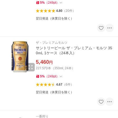
5
%
（
249
pt
）
4.80
（
20
件
）
翌日発送（休業日を除く）
ザ・プレミアムモルツ
サントリービール ザ・プレミアム・モルツ 35
0mL 1ケース（24本入）
5,460
円
227.5円/本（350ml, 24本）
5
%
（
249
pt
）
4.67
（
6
件
）
翌日発送（休業日を除く）
一番搾り