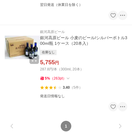
翌日発送（休業日を除く）
銀河高原ビール
銀河高原ビール 小麦のビール/シルバーボトル3
00ml瓶 1ケース（20本入）
在庫なし
5,755
円
287.8円/本（300ml, 20本）
5
%
（
263
pt
）
3.40
（
5
件
）
発送日情報なし
1