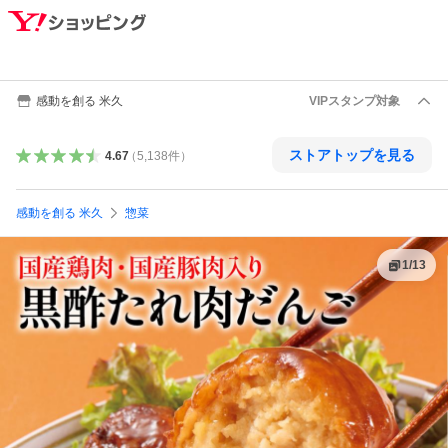
感動を創る 米久
VIPスタンプ対象
ストアトップを見る
4.67
（
5,138
件
）
感動を創る 米久
惣菜
1
/
13