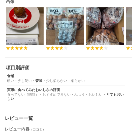
画像
項目別評価
食感
硬い
・
少し硬い
・
普通
・
少し柔らかい
・
柔らかい
実際に食べてみたおいしさの評価
食べてない（贈答）
・
おすすめできない
・
ふつう
・
おいしい
・
とてもおい
しい
レビュー一覧
レビュー内容
（口コミ）