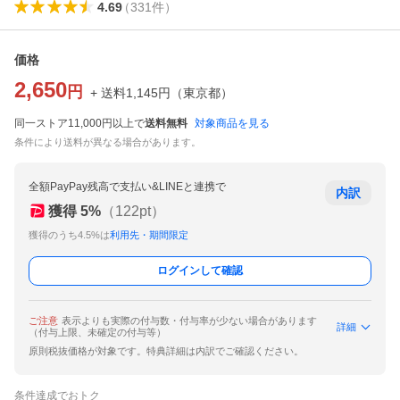
4.69
（
331
件
）
価格
2,650
円
+ 送料
1,145
円
（
東京都
）
同一ストア11,000円以上で
送料無料
対象商品を見る
条件により送料が異なる場合があります。
全額PayPay残高で支払い&LINEと連携で
内訳
獲得
5
%
（
122
pt）
獲得のうち4.5%は
利用先・期間限定
ログインして確認
ご注意
表示よりも実際の付与数・付与率が少ない場合があります
詳細
（付与上限、未確定の付与等）
原則税抜価格が対象です。特典詳細は内訳でご確認ください。
条件達成でおトク