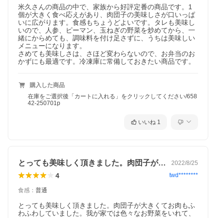
米久さんの商品の中で、家族から好評定番の商品です。1
個が大きく食べ応えがあり、肉団子の美味しさが口いっぱ
いに広がります。食感もちょうどよいです。タレも美味し
いので、人参、ピーマン、玉ねぎの野菜を炒めてから、一
緒にからめても、調味料を付け足さずに、うちは美味しい
メニューになります。

さめても美味しさは、さほど変わらないので、お弁当のお
かずにも最適です。冷凍庫に常備しておきたい商品です。
購入した商品
在庫をご選択後「カートに入れる」をクリックしてください/658
42-250701p
いいね
1
とっても美味しく頂きました。肉団子が大…
2022/8/25
4
twd********
食感
：
普通
とっても美味しく頂きました。肉団子が大きくてお肉もふ
わふわしていました。我が家では色々なお野菜をいれて、