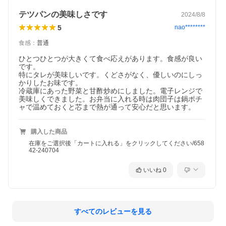
テツパンの美味しさです
2024/8/8
5
nao********
食感
：
普通
ひとつひとつが大きくて食べ応えがあります。食感が良い
です。

特にタレが美味しいです。くどさがなく、優しいのにしっ
かりしたお味です。

冷蔵庫にあった野菜と甘酢炒めにしました。電子レンジで
美味しくできました。お弁当に入れる時は肉団子は鍋ポチ
ャで温めておくと芯まで熱が通って安心だと思います。
購入した商品
在庫をご選択後「カートに入れる」をクリックしてください/658
42-240704
いいね
0
すべてのレビューを見る