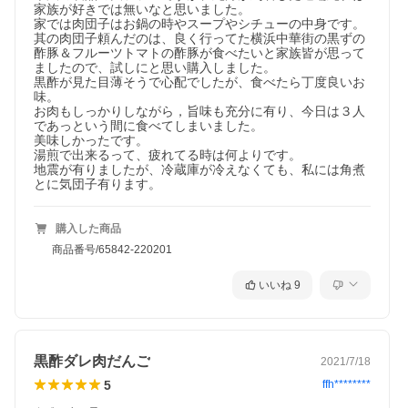
家族が好きでは無いなと思いました。

家では肉団子はお鍋の時やスープやシチューの中身です。

其の肉団子頼んだのは、良く行ってた横浜中華街の黒ずの
酢豚＆フルーツトマトの酢豚が食べたいと家族皆が思って
ましたので、試しにと思い購入しました。

黒酢が見た目薄そうで心配でしたが、食べたら丁度良いお
味。

お肉もしっかりしながら，旨味も充分に有り、今日は３人
であっという間に食べてしまいました。

美味しかったです。

湯煎で出来るって、疲れてる時は何よりです。

地震が有りましたが、冷蔵庫が冷えなくても、私には角煮
とに気団子有ります。
購入した商品
商品番号/65842-220201
いいね
9
黒酢ダレ肉だんご
2021/7/18
5
ffh********