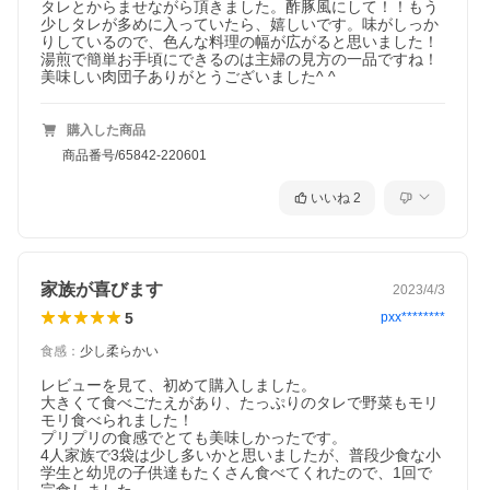
タレとからませながら頂きました。酢豚風にして！！もう
少しタレが多めに入っていたら、嬉しいです。味がしっか
りしているので、色んな料理の幅が広がると思いました！
湯煎で簡単お手頃にできるのは主婦の見方の一品ですね！
美味しい肉団子ありがとうございました^ ^
購入した商品
商品番号/65842-220601
いいね
2
家族が喜びます
2023/4/3
5
pxx********
食感
：
少し柔らかい
レビューを見て、初めて購入しました。

大きくて食べごたえがあり、たっぷりのタレで野菜もモリ
モリ食べられました！

プリプリの食感でとても美味しかったです。

4人家族で3袋は少し多いかと思いましたが、普段少食な小
学生と幼児の子供達もたくさん食べてくれたので、1回で