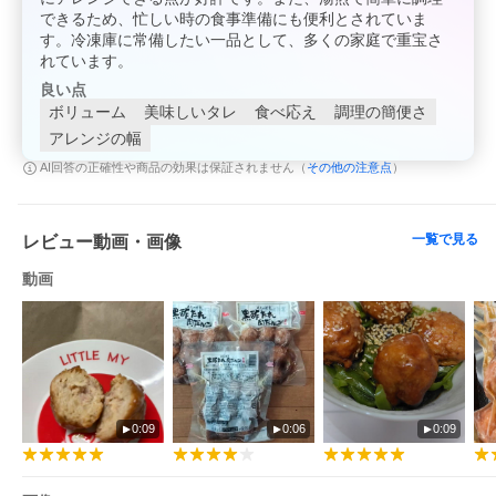
できるため、忙しい時の食事準備にも便利とされていま
す。冷凍庫に常備したい一品として、多くの家庭で重宝さ
れています。
良い点
ボリューム
美味しいタレ
食べ応え
調理の簡便さ
アレンジの幅
その他の注意点
AI回答の正確性や商品の効果は保証されません（
）
一覧で見る
レビュー動画・画像
動画
0:09
0:06
0:09