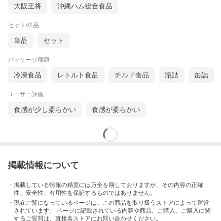
大阪王将
沖縄ハム総合食品
セット/単品
単品
セット
パッケージ種類
冷凍食品
レトルト食品
チルド食品
瓶詰
缶詰
ユーザー評価
食感が少し柔らかい
食感が柔らかい
掲載情報について
・掲載している情報の精度には万全を期しておりますが、その内容の正確
性、安全性、有用性を保証するものではありません。
・現在ご覧になっているページは、この
商品
を取り扱うストアによって運営
されています。 ページに記載されている内容
や商品、ご購入
、ご購入に関
するご質問は、直接各ストアにお問い合わせください。