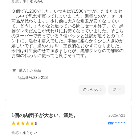
食感
：
少し柔らかい
３個で¥1200でした。いつもは¥1500ですが、たまたまセ
ール中で思わず買ってしまいました。週毎なのか、セール
商品が代わります。少し前に大きな角煮が安くなってい
て、どうしょうかなと迷っている間にセール終了、で、黒
酢ダレ肉だんごが代わりにお安くなっていました。そこら
のスーパーで売っている３個パックとは訳が違うとのコメ
ントに、迷わず購入でした。本当に柔らかく少し大きめが
嬉しいです。温めれば即、主役的なおかずになりました。
今回は針生姜のせて頂きましたが、黒酢ダレなので酢豚の
お肉の代わりに使っても良さそうです。
購入した商品
商品番号/235-21S
いいね
9
1個の肉団子が大きい、満足。
2025/7/21
5
kin********
食感
：
柔らかい