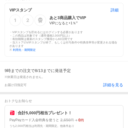
VIPスタンプ
詳細
あと
3
商品購入でVIP
VIPになると+
1
％
※
・VIPスタンプを貯めるにはログインする必要があります
・この商品は対象です（通常価格2,000円以上）
・有効期限は最新のスタンプ獲得から60日間です
・当ストアのVIPスタンプが終了、もしくは付与条件や特典倍率等が変更される場合
があります
※
利用先・期間限定
9時までの注文で8/13までに発送予定
※休業日は発送されません。
詳細を見る
お届け日指定可
おトクなお知らせ
合計5,000円相当プレゼント！
2,650
0
PayPayカード入会特典を使うと
円
円
うち2,000円相当は利用先・期間限定。他条件あり