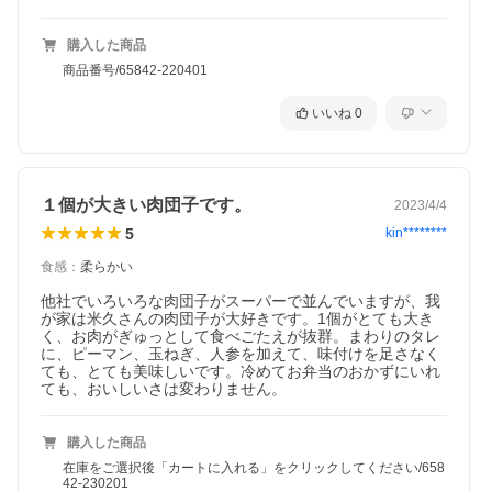
購入した商品
商品番号/65842-220401
いいね
0
１個が大きい肉団子です。
2023/4/4
5
kin********
食感
：
柔らかい
他社でいろいろな肉団子がスーパーで並んでいますが、我
が家は米久さんの肉団子が大好きです。1個がとても大き
く、お肉がぎゅっとして食べごたえが抜群。まわりのタレ
に、ピーマン、玉ねぎ、人参を加えて、味付けを足さなく
ても、とても美味しいです。冷めてお弁当のおかずにいれ
購入した商品
在庫をご選択後「カートに入れる」をクリックしてください/658
42-230201