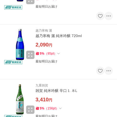
最短明日お届け
越乃寒梅 灑
越乃寒梅 灑 純米吟醸 720ml
2,090
円
5
%
（
95
pt
）
最短明日お届け
九重雑賀
雑賀 純米吟醸 辛口１.８L
3,410
円
5
%
（
156
pt
）
最短明日お届け