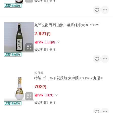
最短明日お届け
九郎左衛門 雅山流・極月純米大吟 720ml
2,921
円
5
%
（
132
pt
）
最短明日お届け
賀茂鶴
特製 ゴールド賀茂鶴 大吟醸 180ml＜丸瓶＞
702
円
5
%
（
31
pt
）
最短明日お届け