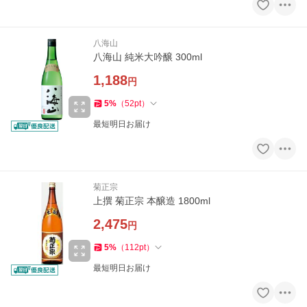
八海山
八海山 純米大吟醸 300ml
1,188
円
5
%
（
52
pt
）
最短明日お届け
菊正宗
上撰 菊正宗 本醸造 1800ml
2,475
円
5
%
（
112
pt
）
最短明日お届け