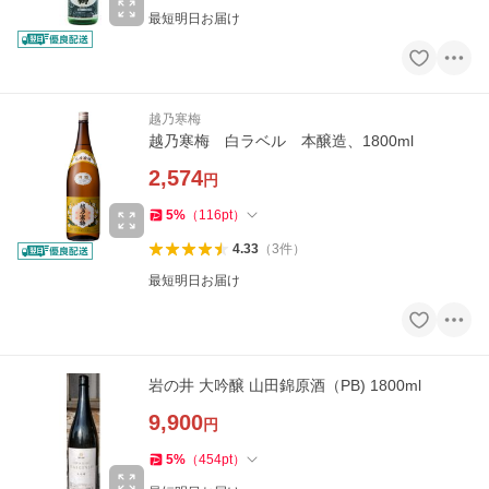
最短明日お届け
越乃寒梅
越乃寒梅 白ラベル 本醸造、1800ml
2,574
円
5
%
（
116
pt
）
4.33
（
3
件
）
最短明日お届け
岩の井 大吟醸 山田錦原酒（PB) 1800ml
9,900
円
5
%
（
454
pt
）