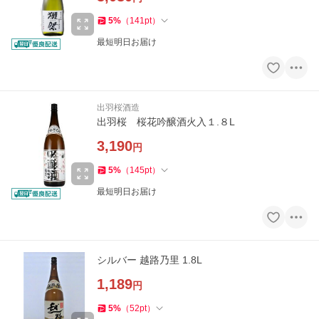
5
%
（
141
pt
）
最短明日お届け
出羽桜酒造
出羽桜 桜花吟醸酒火入１.８L
3,190
円
5
%
（
145
pt
）
最短明日お届け
シルバー 越路乃里 1.8L
1,189
円
5
%
（
52
pt
）