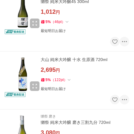
獺祭 純米大吟醸45 300ml
1,012
円
5
%
（
46
pt
）
最短明日お届け
大山 純米大吟醸 十水 生原酒 720ml
2,695
円
5
%
（
122
pt
）
最短明日お届け
獺祭 磨き
獺祭 純米大吟醸 磨き三割九分 720ml
3,080
円