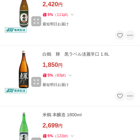
2,420
円
5
%
（
111
pt
）
最短明日お届け
白鶴 輝 黒ラベル淡麗辛口 1.8L
1,850
円
5
%
（
83
pt
）
最短明日お届け
米鶴 本醸造 1800ml
2,699
円
5
%
（
122
pt
）