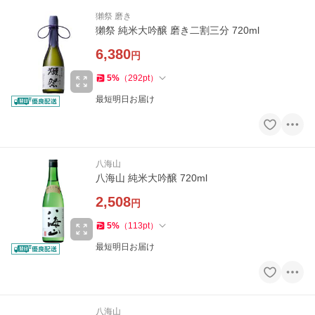
獺祭 磨き
獺祭 純米大吟醸 磨き二割三分 720ml
6,380
円
5
%
（
292
pt
）
最短明日お届け
八海山
八海山 純米大吟醸 720ml
2,508
円
5
%
（
113
pt
）
最短明日お届け
八海山