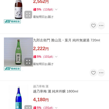
2,552
円
5
%
（
116
pt
）
最短明日お届け
九郎左衛門 雅山流・葉月 純吟無濾過 720ml
2,222
円
5
%
（
101
pt
）
最短明日お届け
越乃寒梅 灑
越乃寒梅 灑 純米吟醸 1800ml
4,180
円
5
%
（
191
pt
）