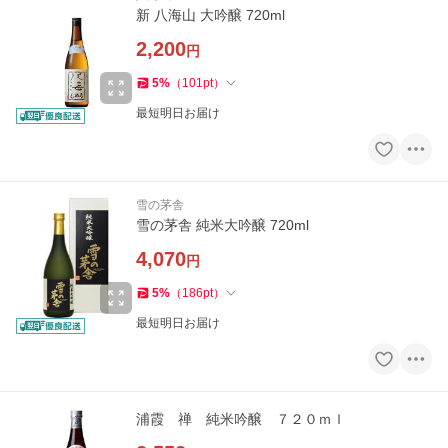
新 八海山 大吟醸 720ml
2,200
円
5
%
（
101
pt
）
最短明日お届け
雪の茅舎
雪の茅舎 純米大吟醸 720ml
4,070
円
5
%
（
186
pt
）
最短明日お届け
浦霞 禅 純米吟醸 ７２０ｍｌ