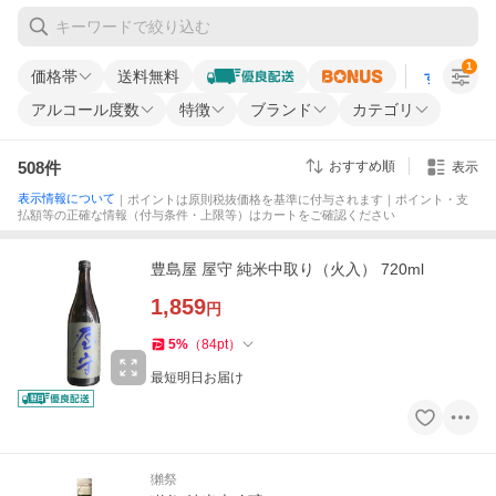
1
価格帯
送料無料
すべての条
アルコール度数
特徴
ブランド
カテゴリ
508
件
おすすめ順
表示
表示情報について
｜ポイントは原則税抜価格を基準に付与されます｜ポイント・支
払額等の正確な情報（付与条件・上限等）はカートをご確認ください
豊島屋 屋守 純米中取り（火入） 720ml
1,859
円
5
%
（
84
pt
）
最短明日お届け
獺祭