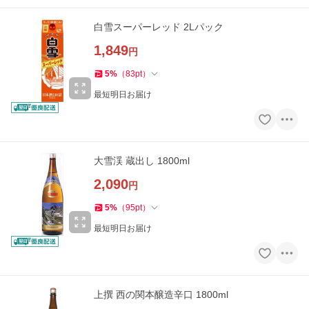
白雪スーパーレッド 2Lパック
1,849
円
5
%
（
83
pt
）
最短明日お届け
大雪渓 蔵出し 1800ml
2,090
円
5
%
（
95
pt
）
最短明日お届け
上撰 西の関本醸造辛口 1800ml