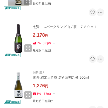
最短明日お届け
七賢 スパークリング山ノ霞 ７２０ｍｌ
2,178
円
5
%
（
98
pt
）
最短明日お届け
獺祭 磨き
獺祭 純米大吟醸 磨き三割九分 300ml
1,276
円
5
%
（
57
pt
）
最短明日お届け