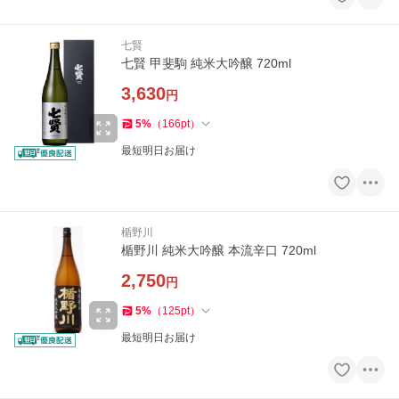
七賢
七賢 甲斐駒 純米大吟醸 720ml
3,630
円
5
%
（
166
pt
）
最短明日お届け
楯野川
楯野川 純米大吟醸 本流辛口 720ml
2,750
円
5
%
（
125
pt
）
最短明日お届け