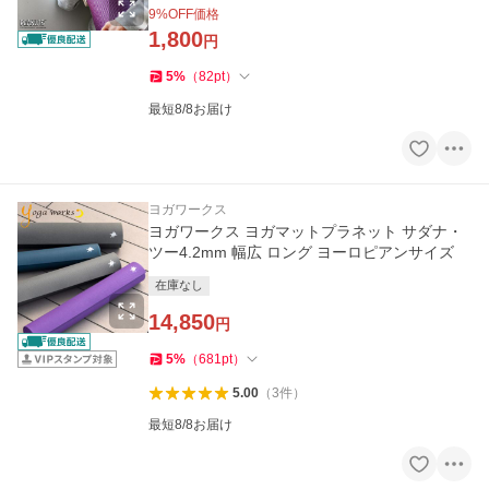
9
%OFF価格
1,800
円
5
%
（
82
pt
）
最短8/8お届け
ヨガワークス
ヨガワークス ヨガマットプラネット サダナ・
ツー4.2mm 幅広 ロング ヨーロピアンサイズ
在庫なし
14,850
円
5
%
（
681
pt
）
5.00
（
3
件
）
最短8/8お届け