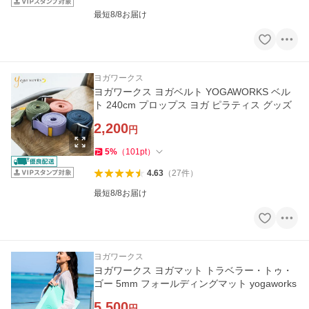
最短8/8お届け
ヨガワークス
ヨガワークス ヨガベルト YOGAWORKS ベル
ト 240cm プロップス ヨガ ピラティス グッズ
2,200
円
5
%
（
101
pt
）
4.63
（
27
件
）
最短8/8お届け
ヨガワークス
ヨガワークス ヨガマット トラベラー・トゥ・
ゴー 5mm フォールディングマット yogaworks
5,500
円