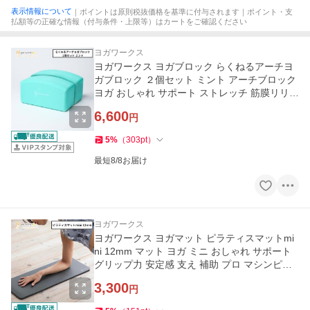
表示情報について
｜ポイントは原則税抜価格を基準に付与されます｜ポイント・支
払額等の正確な情報（付与条件・上限等）はカートをご確認ください
ヨガワークス
ヨガワークス ヨガブロック らくねるアーチヨ
ガブロック ２個セット ミント アーチブロック
ヨガ おしゃれ サポート ストレッチ 筋膜リリー
ス 脳トレ ヨガスタジ
6,600
円
5
%
（
303
pt
）
最短8/8お届け
ヨガワークス
ヨガワークス ヨガマット ピラティスマットmi
ni 12mm マット ヨガ ミニ おしゃれ サポート
グリップ力 安定感 支え 補助 プロ マシンピラ
ティス
3,300
円