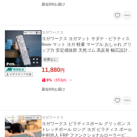
最短8/8お届け
ヨガワークス
ヨガワークス ヨガマット サダナ・ピラティス
8mm マット ヨガ 軽量 マーブル おしゃれ グリ
ップ力 安定感抜群 天然ゴム 高反発 幅広設計
プロ ヨガ 持ち運び簡
在庫なし
11,880
円
6
%
（
653
pt
）
最短8/8お届け
ヨガワークス
ヨガワークス ピラティスポール グリッポン ス
トレッチポール ロング ヨガ ピラティス ポール
中村尚人 FRP ファンクショナルローラーピラ