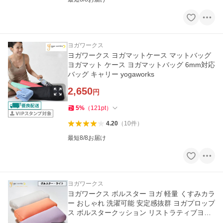
ヨガワークス
ヨガワークス ヨガマットケース マットバッグ
ヨガマット ケース ヨガマットバッグ 6mm対応
バッグ キャリー yogaworks
2,650
円
5
%
（
121
pt
）
4.20
（
10
件
）
最短8/8お届け
ヨガワークス
ヨガワークス ボルスター ヨガ 軽量 くすみカラ
ー おしゃれ 洗濯可能 安定感抜群 ヨガプロップ
ス ボルスタークッション リストラティブヨガ
持ち運び簡単 ヨガス