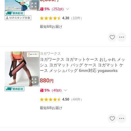
5
%
（
252
pt
）
4.30
（
10
件
）
最短8/8お届け
ヨガワークス
ヨガワークス ヨガマットケース おしゃれ メッ
シュ ヨガマット バッグ ケース ヨガマット ケ
ース メッシュバッグ 6mm対応 yogaworks
880
円
5
%
（
40
pt
）
4.50
（
44
件
）
最短8/8お届け