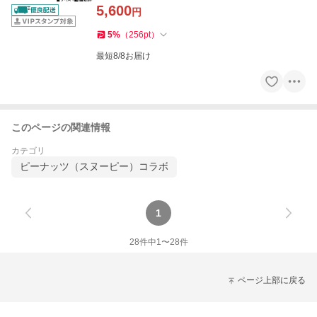
5,600
円
5
%
（
256
pt
）
最短8/8お届け
このページの関連情報
カテゴリ
ピーナッツ（スヌーピー）コラボ
1
28
件中
1
〜
28
件
ページ上部に戻る