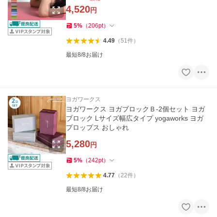
4,520
円
5
%
（
206
pt
）
4.49
（
51
件
）
最短8/8お届け
ヨガワークス
ヨガワークス ヨガブロックＢ-2個セット ヨガ
ブロック Lサイズ幅広タイプ yogaworks ヨガ
プロップス おしゃれ
5,280
円
5
%
（
242
pt
）
4.77
（
22
件
）
最短8/8お届け