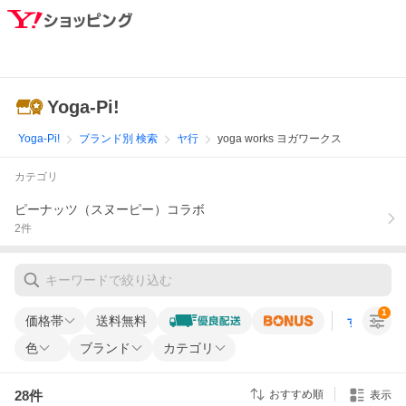
Yoga-Pi!
Yoga-Pi!
ブランド別 検索
ヤ行
yoga works ヨガワークス
カテゴリ
ピーナッツ（スヌーピー）コラボ
2
件
1
価格帯
送料無料
すべての条
色
ブランド
カテゴリ
28
件
おすすめ順
表示