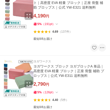
ト｜高密度 EVA 軽量 ブロック｜正座 骨盤 補
助 プロップス｜公式 YW-E321 送料無料
4,190
円
5
%
（
191
pt
）
4.69
（
137
件
）
最短8/8お届け
ヨガワークス
ヨガワークス ブロック ヨガブロックA 単品｜
高密度 EVA 軽量 ブロック｜正座 骨盤 補助 プ
ロップス｜公式 YW-E311 送料無料
2,790
円
5
%
（
126
pt
）
4.40
（
5
件
）
最短8/8お届け