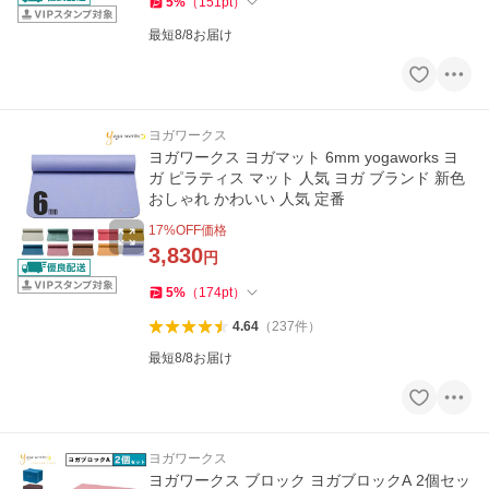
5
%
（
151
pt
）
最短8/8お届け
ヨガワークス
ヨガワークス ヨガマット 6mm yogaworks ヨ
ガ ピラティス マット 人気 ヨガ ブランド 新色
おしゃれ かわいい 人気 定番
17
%OFF価格
3,830
円
5
%
（
174
pt
）
4.64
（
237
件
）
最短8/8お届け
ヨガワークス
ヨガワークス ブロック ヨガブロックA 2個セッ