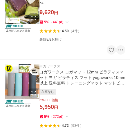
ks
9,620
円
5
%
（
441
pt
）
4.50
（
4
件
）
最短8/8お届け
ヨガワークス
ヨガワークス ヨガマット 12mm ピラティスマ
ット ヨガ ピラティス マット yogaworks 10mm
以上 送料無料 トレーニングマット マットピラ
ティス
在庫なし
6
%OFF価格
5,950
円
5
%
（
272
pt
）
4.72
（
93
件
）