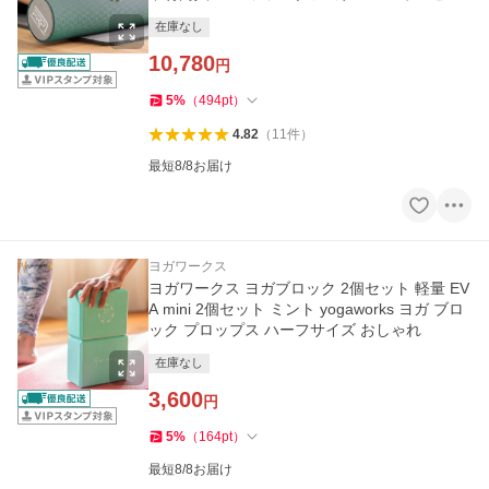
ティス
在庫なし
10,780
円
5
%
（
494
pt
）
4.82
（
11
件
）
最短8/8お届け
ヨガワークス
ヨガワークス ヨガブロック 2個セット 軽量 EV
A mini 2個セット ミント yogaworks ヨガ ブロ
ック プロップス ハーフサイズ おしゃれ
在庫なし
3,600
円
5
%
（
164
pt
）
最短8/8お届け