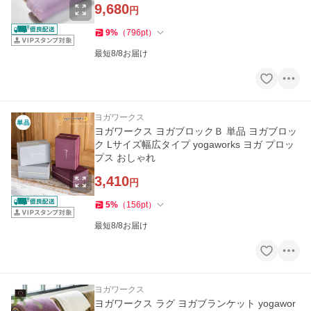
9,680
円
9
%
（
796
pt
）
最短8/8お届け
ヨガワークス
ヨガワークス ヨガブロックＢ 単品 ヨガブロッ
ク Lサイズ幅広タイプ yogaworks ヨガ プロッ
プス おしゃれ
3,410
円
5
%
（
156
pt
）
最短8/8お届け
ヨガワークス
ヨガワークス ラグ ヨガブランケット yogawor