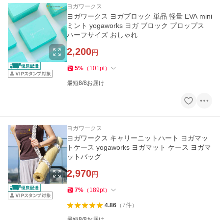
ヨガワークス
ヨガワークス ヨガブロック 単品 軽量 EVA mini
ミント yogaworks ヨガ ブロック プロップス
ハーフサイズ おしゃれ
2,200
円
5
%
（
101
pt
）
最短8/8お届け
ヨガワークス
ヨガワークス キャリーニットハート ヨガマッ
トケース yogaworks ヨガマット ケース ヨガマ
ットバッグ
2,970
円
7
%
（
189
pt
）
4.86
（
7
件
）
最短8/8お届け