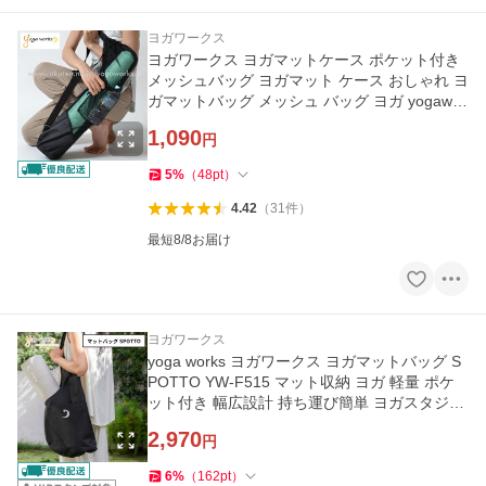
ヨガワークス
ヨガワークス ヨガマットケース ポケット付き
メッシュバッグ ヨガマット ケース おしゃれ ヨ
ガマットバッグ メッシュ バッグ ヨガ yogawor
ks
1,090
円
5
%
（
48
pt
）
4.42
（
31
件
）
最短8/8お届け
ヨガワークス
yoga works ヨガワークス ヨガマットバッグ S
POTTO YW-F515 マット収納 ヨガ 軽量 ポケ
ット付き 幅広設計 持ち運び簡単 ヨガスタジオ
レッスン オールマイティ
2,970
円
6
%
（
162
pt
）