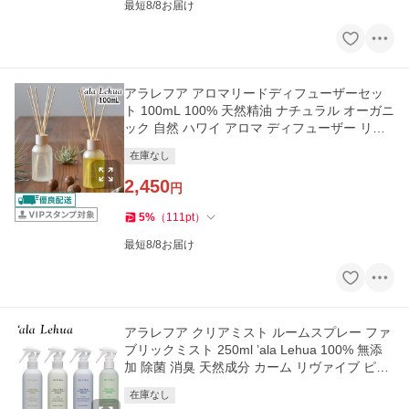
最短8/8お届け
アラレフア アロマリードディフューザーセッ
ト 100mL 100% 天然精油 ナチュラル オーガニ
ック 自然 ハワイ アロマ ディフューザー リー
ドディフューザー
在庫なし
2,450
円
5
%
（
111
pt
）
最短8/8お届け
アラレフア クリアミスト ルームスプレー ファ
ブリックミスト 250ml ’ala Lehua 100% 無添
加 除菌 消臭 天然成分 カーム リヴァイブ ピュ
リファイ アーバー
在庫なし