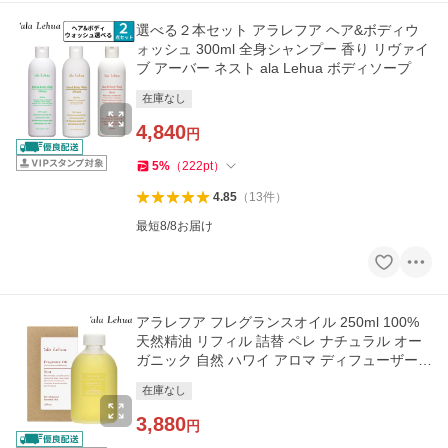
選べる２本セット アラレフア ヘア&ボディウ
ォッシュ 300ml 全身シャンプー 香り リヴァイ
ブ アーバー ネスト ala Lehua ボディソープ
在庫なし
4,840
円
5
%
（
222
pt
）
4.85
（
13
件
）
最短8/8お届け
アラレフア フレグランスオイル 250ml 100%
天然精油 リフィル 詰替 ペレ ナチュラル オー
ガニック 自然 ハワイ アロマ ディフューザー
リードディフューザー
在庫なし
3,880
円