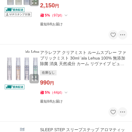
2,150
円
5
%
（
97
pt
）
最短8/8お届け
アラレフア クリアミスト ルームスプレー ファ
ブリックミスト 30ml ’ala Lehua 100% 無添加
除菌 消臭 天然成分 カーム リヴァイブ ピュリ
ファイ アーバー
在庫なし
990
円
5
%
（
44
pt
）
最短8/8お届け
SLEEP STEP スリープステップ アロマティッ