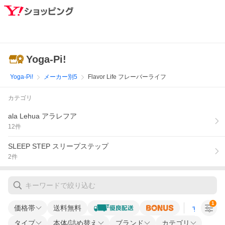
Yoga-Pi!
Yoga-Pi!
メーカー別5
Flavor Life フレーバーライフ
カテゴリ
ala Lehua アラレフア
12
件
SLEEP STEP スリープステップ
2
件
1
価格帯
送料無料
すべての条
タイプ
本体/詰め替え
ブランド
カテゴリ