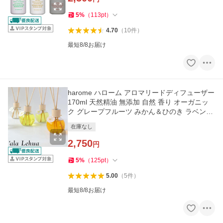
5
%
（
113
pt
）
4.70
（
10
件
）
最短8/8お届け
harome ハローム アロマリードディフューザー
170ml 天然精油 無添加 自然 香り オーガニッ
ク グレープフルーツ みかん＆ひのき ラベンダ
ー ユーカリ ベルガモッ
在庫なし
2,750
円
5
%
（
125
pt
）
5.00
（
5
件
）
最短8/8お届け