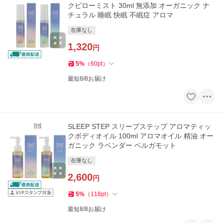
クピローミスト 30ml 無添加 オーガニック ナ
チュラル 睡眠 快眠 不眠症 アロマ
在庫なし
1,320
円
5
%
（
60
pt
）
最短8/8お届け
SLEEP STEP スリープステップ アロマティッ
クボディオイル 100ml アロマオイル 精油 オー
ガニック ラベンダー ベルガモット
在庫なし
2,600
円
5
%
（
118
pt
）
最短8/8お届け