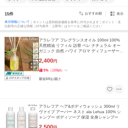
15
件
おすすめ順
表示
表示情報について
｜ポイントは原則税抜価格を基準に付与されます｜ポイント・支
払額等の正確な情報（付与条件・上限等）はカートをご確認ください
アラレフア フレグランスオイル 100ml 100%
天然精油 リフィル 詰替 ペレ ナチュラル オー
ガニック 自然 ハワイ アロマ ディフューザー
リードディフューザー
2,400
円
5
%
（
109
pt
）
最短8/8お届け
アラレフア ヘア&ボディウォッシュ 300ml リ
ヴァイブ アーバー ネスト ala Lehua 100% シ
ャンプー ボディソープ 保湿 全身シャンプー
2,500
円