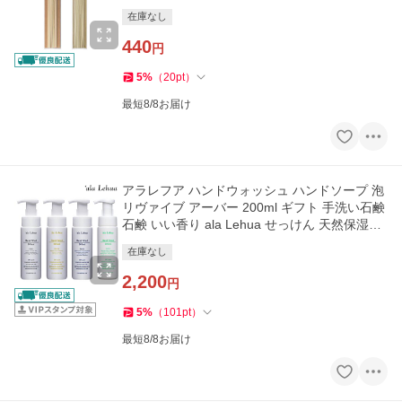
アロマ ディフューザー リ
在庫なし
440
円
5
%
（
20
pt
）
最短8/8お届け
アラレフア ハンドウォッシュ ハンドソープ 泡
リヴァイブ アーバー 200ml ギフト 手洗い石鹸
石鹸 いい香り ala Lehua せっけん 天然保湿成
分
在庫なし
2,200
円
5
%
（
101
pt
）
最短8/8お届け