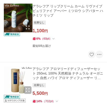
アラレフア リップクリーム カーム リヴァイブ
ピュリファイ アーバー ミツロウ シアバター ハ
チミツ リップ
在庫なし
1,100
円
6
%
（
60
pt
）
最短8/8お届け
アラレフア アロマリードディフューザーセッ
ト 250mL 100% 天然精油 ナチュラル オーガニ
ック 自然 ハワイ アロマ ディフューザー リー
ドディフューザー
在庫なし
5,500
円
14
%
（
702
pt
）