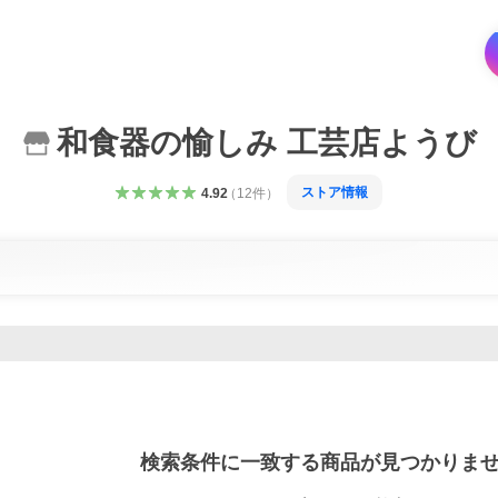
和食器の愉しみ 工芸店ようび
ストア情報
4.92
（
12
件
）
検索条件に一致する商品が見つかりま