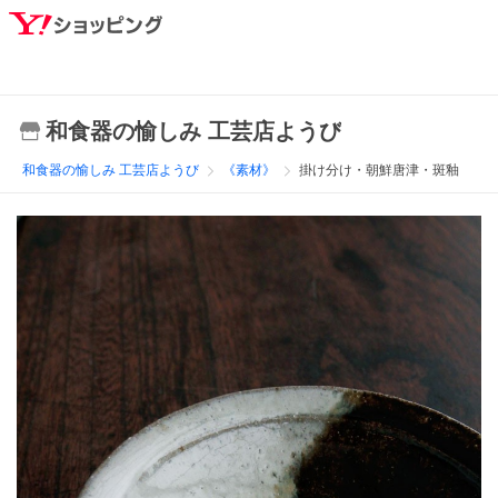
和食器の愉しみ 工芸店ようび
和食器の愉しみ 工芸店ようび
《素材》
掛け分け・朝鮮唐津・斑釉