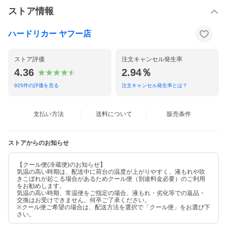
ストア情報
ハードリカー ヤフー店
ストア評価
注文キャンセル発生率
4.36
2.94％
925
件の評価を見る
注文キャンセル発生率とは？
支払い方法
送料について
販売条件
ストアからのお知らせ
【クール便(冷蔵便)のお知らせ】
気温の高い時期は、配送中に荷台の温度が上がりやすく、液もれや吹
きこぼれが起こる場合があるためクール便（別途料金必要）のご利用
をお勧めします。
気温の高い時期、常温便をご指定の場合、液もれ・劣化等での返品・
交換はお受けできません。何卒ご了承ください。
※クール便ご希望の場合は、配送方法を選択で「クール便」をお選び下
さい。