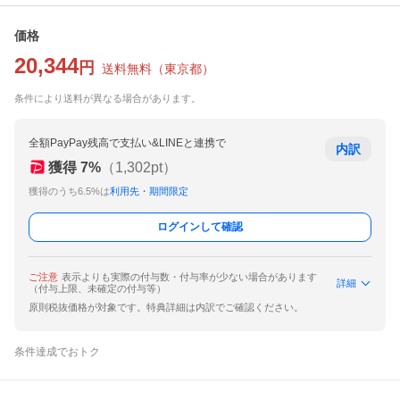
価格
20,344
円
送料無料
（
東京都
）
条件により送料が異なる場合があります。
全額PayPay残高で支払い&LINEと連携で
内訳
獲得
7
%
（
1,302
pt）
獲得のうち6.5%は
利用先・期間限定
ログインして確認
ご注意
表示よりも実際の付与数・付与率が少ない場合があります
詳細
（付与上限、未確定の付与等）
原則税抜価格が対象です。特典詳細は内訳でご確認ください。
条件達成でおトク