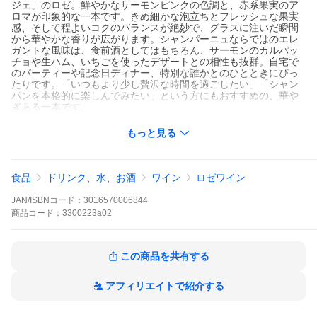
ジェ」のロゼ。鮮やかなサーモンピンクの色調と、赤系果実のア
ロマが印象的な一本です。きめ細かな泡立ちとフレッシュな果実
感、そして程よいコクのバランスが絶妙で、グラスに注いだ瞬間
から華やかな香りが広がります。シャンパーニュならではのエレ
ガントな風味は、食前酒としてはもちろん、サーモンのカルパッ
チョや生ハム、いちごを使ったデザートとの相性も抜群。自宅で
のパーティーや記念日ディナー、特別な誰かとのひとときにぴっ
たりです。「いつもより少し贅沢な時間を過ごしたい」「シャン
パンを本格的に楽しんでみたい」という方にもおすすめの、華や
ぎある一本です。
もっと見る
食品
ドリンク、水、お酒
ワイン
ロゼワイン
JAN/ISBNコード：
3016570006844
商品
コード：
3300223a02
この商品を共有する
アフィリエイトで紹介する