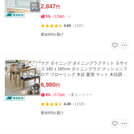
ッズ 送料無料 爆買
2,847
円
5
%
（
129
pt
）
4.60
（
15
件
）
最短8/9お届け
ラグ ダイニング ダイニングラグマット Ｓサイ
ズ 182ｘ180cm ダイニングラグ クッションフ
ロア フローリング 木目 夏用 マット 木目調 爆
買
6,980
円
9
%
（
572
pt
）
要エントリー
4.49
（
115
件
）
最短8/9お届け