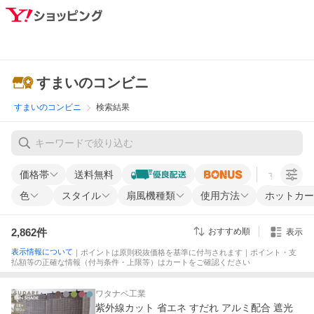
すまいのコンビニ
すまいのコンビニ
検索結果
価格帯
送料無料
すべての条
色
スタイル
扇風機種類
使用方法
ホットカー
2,862
件
おすすめ順
表示
表示情報について
｜ポイントは原則税抜価格を基準に付与されます｜ポイント・支
払額等の正確な情報（付与条件・上限等）はカートをご確認ください
ワタナベ工業
紫外線カット 省エネ すだれ アルミ配合 遮光