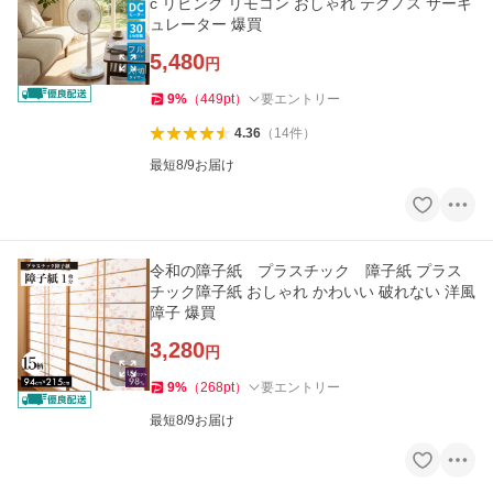
c リビング リモコン おしゃれ テクノス サーキ
ュレーター 爆買
5,480
円
9
%
（
449
pt
）
要エントリー
4.36
（
14
件
）
最短8/9お届け
令和の障子紙 プラスチック 障子紙 プラス
チック障子紙 おしゃれ かわいい 破れない 洋風
障子 爆買
3,280
円
9
%
（
268
pt
）
要エントリー
最短8/9お届け