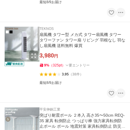
最短8/9お届け
TEKNOS
扇風機 タワー型 メカ式 タワー扇風機 タワー
タワーファン タワー扇 リビング 羽根なし 羽な
し扇風機 送料無料 爆買
3,980
円
9
%
（
325
pt
）
要エントリー
3.95
（
38
件
）
最短8/9お届け
平安伸銅工業
突ぱり耐震ポール ２本入 高さ35〜50cm REQ-
35 家具 転倒防止 つっぱり棒 強力家具転倒防
止ポール ポール 地震対策 家具転倒防止 防災グ