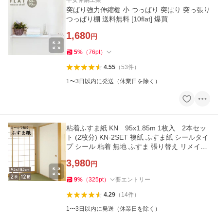
平安伸銅工業
突ぱり強力伸縮棚 小 つっぱり 突ぱり 突っ張り
つっぱり棚 送料無料 [10flat] 爆買
1,680
円
5
%
（
76
pt
）
4.55
（
53
件
）
1〜3日以内に発送（休業日を除く）
粘着ふすま紙 KN 95x1.85m 1枚入 2本セッ
ト (2枚分) KN-2SET 襖紙 ふすま紙 シールタイ
プ シール 粘着 無地 ふすま 張り替え リメイク
襖 爆買
3,980
円
9
%
（
325
pt
）
要エントリー
4.29
（
14
件
）
1〜3日以内に発送（休業日を除く）