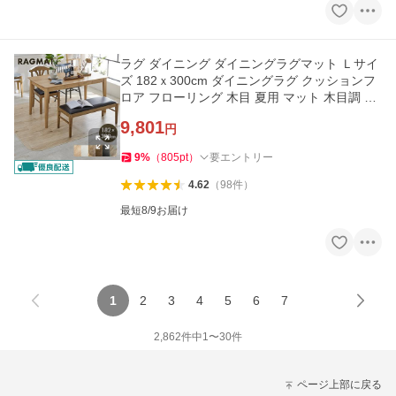
ラグ ダイニング ダイニングラグマット Ｌサイ
ズ 182ｘ300cm ダイニングラグ クッションフ
ロア フローリング 木目 夏用 マット 木目調 爆
買
9,801
円
9
%
（
805
pt
）
要エントリー
4.62
（
98
件
）
最短8/9お届け
1
2
3
4
5
6
7
2,862
件中
1
〜
30
件
ページ上部に戻る