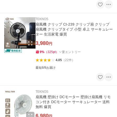
TEKNOS
扇風機 クリップ CI-239 クリップ扇 クリップ
扇風機 クリップタイプ 小型 卓上 サーキュレー
ター 生活家電 爆買
3,980
円
9
%
（
325
pt
）
要エントリー
4.05
（
22
件
）
最短8/9お届け
TEKNOS
扇風機 壁掛け DCモーター 壁掛け扇風機 リモ
コン付き DCモーター サーキュレーター 送料
無料 爆買
6,980
円