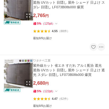
遮熱 UVカット 目隠し 屋外 シェード 日よけ ス
ダレ 目隠し LF073B08b000 爆買
2,765
円
5
%
（
125
pt
）
4.55
（
88
件
）
最短8/9お届け
ワタナベ工業
紫外線カット 省エネ すだれ アルミ配合 遮光
遮熱 UVカット 目隠し 屋外 シェード 日よけ 遮
光 スダレ 目隠し LF073B08b000 爆買
2,680
円
5
%
（
122
pt
）
4.47
（
62
件
）
最短8/9お届け