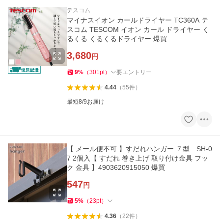
テスコム
マイナスイオン カールドライヤー TC360A テ
スコム TESCOM イオン カール ドライヤー く
るくる くるくるドライヤー 爆買
3,680
円
9
%
（
301
pt
）
要エントリー
4.44
（
55
件
）
最短8/9お届け
【 メール便不可 】すだれハンガー ７型 SH‐0
7 2個入【 すだれ 巻き上げ 取り付け金具 フッ
ク 金具 】4903620915050 爆買
547
円
5
%
（
23
pt
）
4.36
（
22
件
）