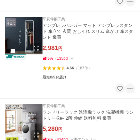
平安伸銅工業
アンブレラハンガー マット アンブレラスタン
ド 傘立て 玄関 おしゃれ スリム 傘かけ 傘スタ
ンド 爆買
2,981
円
5
%
（
135
pt
）
4.66
（
187
件
）
最短8/9お届け
平安伸銅工業
ランドリーラック 洗濯機ラック 洗濯機棚 ラン
ドリー収納 2段 伸縮 送料無料 爆買
5,280
円
9
%
（
434
pt
）
要エントリー