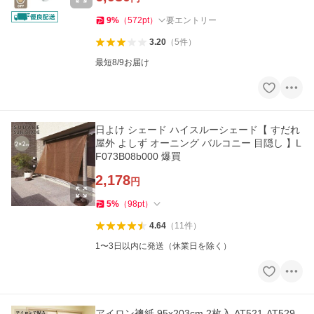
9
%
（
572
pt
）
要エントリー
3.20
（
5
件
）
最短8/9お届け
日よけ シェード ハイスルーシェード【 すだれ
屋外 よしず オーニング バルコニー 目隠し 】L
F073B08b000 爆買
2,178
円
5
%
（
98
pt
）
4.64
（
11
件
）
1〜3日以内に発送（休業日を除く）
アイロン襖紙 95x203cm 2枚入 AT521-AT529