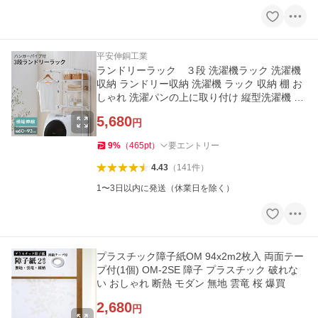
平安伸銅工業
ランドリーラック ３段 洗濯機ラック 洗濯機
収納 ランドリー収納 洗濯機 ラック 収納 棚 お
しゃれ 洗濯パンの上に取り付け 縦型洗濯機 爆
買
5,680
円
9
%
（
465
pt
）
要エントリー
4.43
（
141
件
）
1〜3日以内に発送（休業日を除く）
プラスチック障子紙OM 94x2m2枚入 両面テー
プ付(1個) OM-2SE 障子 プラスチック 破れな
い おしゃれ 断熱 モダン 無地 雲竜 桜 爆買
2,680
円