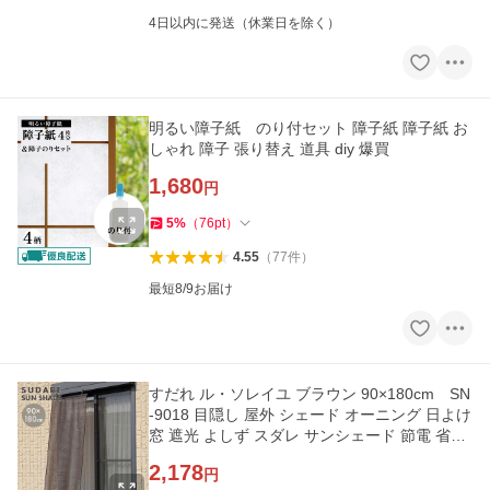
4日以内に発送（休業日を除く）
明るい障子紙 のり付セット 障子紙 障子紙 お
しゃれ 障子 張り替え 道具 diy 爆買
1,680
円
5
%
（
76
pt
）
4.55
（
77
件
）
最短8/9お届け
すだれ ル・ソレイユ ブラウン 90×180cm SN
-9018 目隠し 屋外 シェード オーニング 日よけ
窓 遮光 よしず スダレ サンシェード 節電 省エ
ネ エコ 爆買
2,178
円