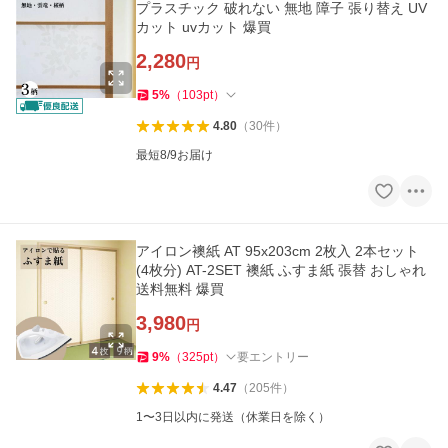
プラスチック 破れない 無地 障子 張り替え UV
カット uvカット 爆買
2,280
円
5
%
（
103
pt
）
4.80
（
30
件
）
最短8/9お届け
アイロン襖紙 AT 95x203cm 2枚入 2本セット
(4枚分) AT-2SET 襖紙 ふすま紙 張替 おしゃれ
送料無料 爆買
3,980
円
9
%
（
325
pt
）
要エントリー
4.47
（
205
件
）
1〜3日以内に発送（休業日を除く）