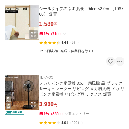
シールタイプのふすま紙 94cm×2.0m 【1067
68】 爆買
1,580
円
5
%
（
71
pt
）
4.44
（
9
件
）
1〜3日以内に発送（休業日を除く）
TEKNOS
メカリビング扇風機 30cm 扇風機 黒 ブラック
サーキュレーター リビング メカ扇風機 メカ リ
ビング扇風機 リビング扇 テクノス 爆買
3,980
円
9
%
（
325
pt
）
要エントリー
4.01
（
102
件
）