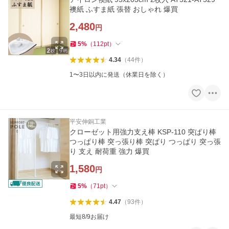
襖紙 ふすま紙 張替 おしゃれ 爆買
2,480
円
5
%
（
112
pt
）
4.34
（
44
件
）
1〜3日以内に発送（休業日を除く）
平安伸銅工業
クローゼット用強力支え棒 KSP-110 突ぱり棒
つっぱり棒 突っ張り棒 突ぱり つっぱり 突っ張
り 支え 耐荷重 強力 爆買
1,580
円
5
%
（
71
pt
）
4.47
（
93
件
）
最短8/9お届け