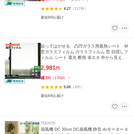
4.27
（
127
件
）
最短8/9お届け
貼ってはがせる 凸凹ガラス用遮熱シート M
窓ガラスフィルム ガラスフィルム 窓 目隠しフ
ィルム シート 遮光 断熱 省エネ 外から見えな
い 爆買
2,981
円
5
%
（
135
pt
）
5.00
（
4
件
）
最短8/9お届け
TEKNOS
扇風機 DC 30cm DC扇風機 静音 dcモーター d