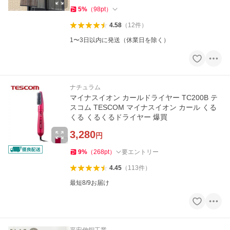
5
%
（
98
pt
）
4.58
（
12
件
）
1〜3日以内に発送（休業日を除く）
ナチュラム
マイナスイオン カールドライヤー TC200B テ
スコム TESCOM マイナスイオン カール くる
くる くるくるドライヤー 爆買
3,280
円
9
%
（
268
pt
）
要エントリー
4.45
（
113
件
）
最短8/9お届け