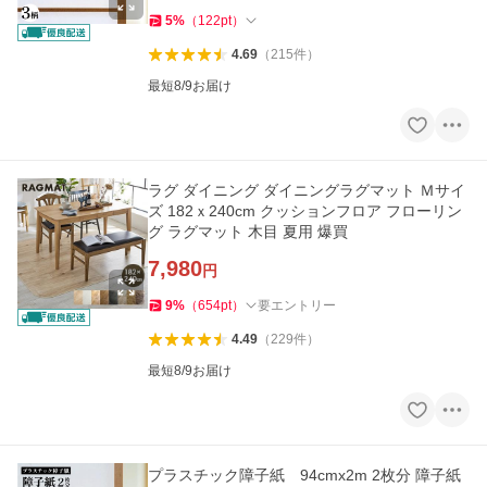
5
%
（
122
pt
）
4.69
（
215
件
）
最短8/9お届け
ラグ ダイニング ダイニングラグマット Ｍサイ
ズ 182ｘ240cm クッションフロア フローリン
グ ラグマット 木目 夏用 爆買
7,980
円
9
%
（
654
pt
）
要エントリー
4.49
（
229
件
）
最短8/9お届け
プラスチック障子紙 94cmx2m 2枚分 障子紙