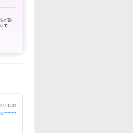
理が楽
レで、
2025/11/29
rbf********