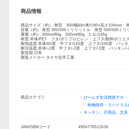
商品情報
商品サイズ（約）:角型 300/幅68×奥行80×高さ104mm 角型
容量（約）:角型 300/300ミリリットル 角型 500/500ミリ
重量（約）:300ml/80g 500ml/80g 1.1L/145g
材質:本体/PET フタ/ポリプロピレン 上フタ/飽和ポリ
耐熱温度:本体/60度 中フタ/120度 上フタ/100度 パッキン
耐冷温度:本体/-2度 中フタ/-2度 上フタ/-2度 パッキン/-
製造国:日本
製造メーカー:タケヤ化学工業
商品
カテゴリ
びーんず生活雑貨デポ
粉物保存・スパイス入
キッチン、日用品、文具
JAN/ISBNコード
4904776512636