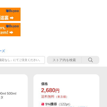
ーズ
「指定なし」にてご注文ください。
価格
2,680
円
l 500ml
送料無料
（
東京都
）
スタ
5
%獲得
（
122
pt）