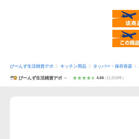
びーんず生活雑貨デポ
キッチン用品
タッパー・保存容器
びーんず生活雑貨デポ
4.66
（
11,019
件
）