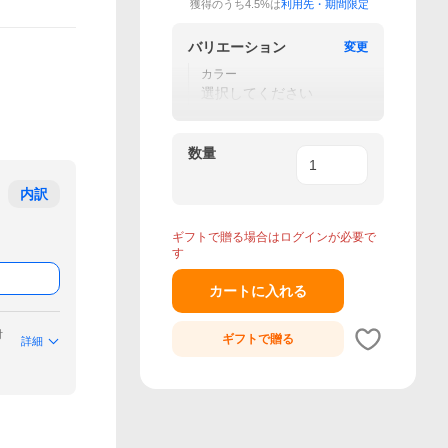
獲得のうち4.5%は
利用先・期間限定
バリエーション
変更
カラー
選択してください
数量
内訳
ギフトで贈る場合はログインが必要で
す
カートに入れる
付
ギフトで
贈る
詳細