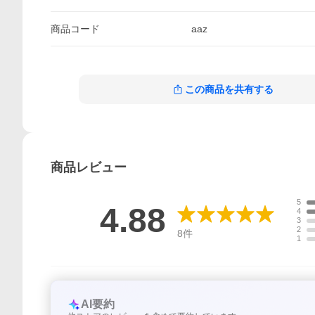
商品
コード
aaz
この商品を共有する
商品
レビュー
5
4.88
4
3
2
8
件
1
AI要約