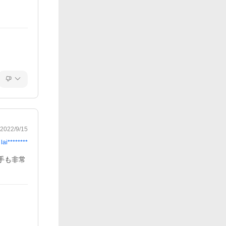
2022/9/15
lai********
手も非常