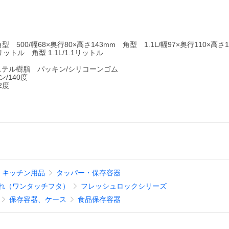
 500/幅68×奥行80×高さ143mm 角型 1.1L/幅97×奥行110×高さ1
リットル 角型 1.1L/1.1リットル
エステル樹脂 パッキン/シリコーンゴム
/140度
2度
キッチン用品
タッパー・保存容器
れ（ワンタッチフタ）
フレッシュロックシリーズ
保存容器、ケース
食品保存容器