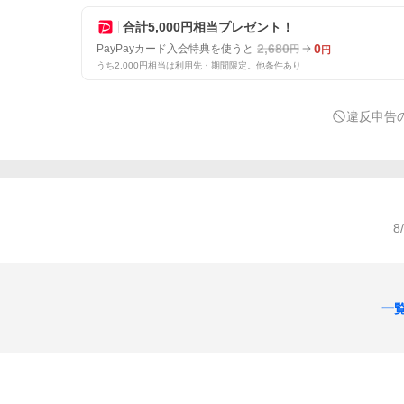
合計5,000円相当プレゼント！
2,680
0
PayPayカード入会特典を使うと
円
円
うち2,000円相当は利用先・期間限定。他条件あり
違反申告
8
一