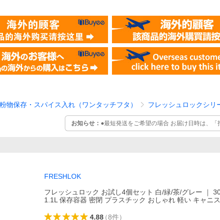
粉物保存・スパイス入れ（ワンタッチフタ）
フレッシュロックシリ
お知らせ：
●最短発送をご希望の場合 お届け日時は、
FRESHLOK
フレッシュロック お試し4個セット 白/緑/茶/グレー ｜ 300m
1.1L 保存容器 密閉 プラスチック おしゃれ 軽い キャニ
4.88
（
8
件
）