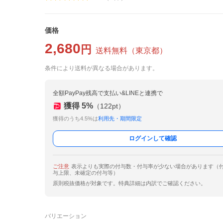
価格
2,680
円
送料無料
（
東京都
）
条件により送料が異なる場合があります。
全額PayPay残高で支払い&LINEと連携で
獲得
5
%
（
122
pt）
獲得のうち4.5%は
利用先・期間限定
ログインして確認
ご注意
表示よりも実際の付与数・付与率が少ない場合があります（
与上限、未確定の付与等）
原則税抜価格が対象です。特典詳細は内訳でご確認ください。
バリエーション