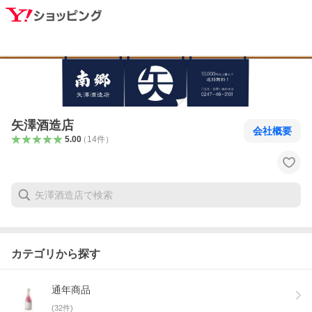
矢澤酒造店
会社概要
5.00
（
14
件
）
カテゴリから探す
通年商品
(
32
件)