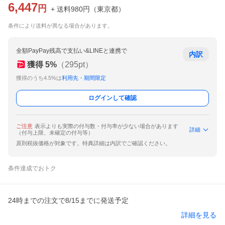
6,447
円
+ 送料
980
円
（
東京都
）
条件により送料が異なる場合があります。
全額PayPay残高で支払い&LINEと連携で
内訳
獲得
5
%
（
295
pt）
獲得のうち4.5%は
利用先・期間限定
ログインして確認
ご注意
表示よりも実際の付与数・付与率が少ない場合があります
詳細
（付与上限、未確定の付与等）
原則税抜価格が対象です。特典詳細は内訳でご確認ください。
条件達成でおトク
24時までの注文で8/15までに発送予定
詳細を見る