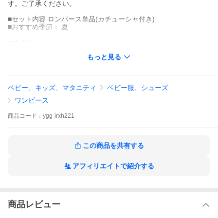
す。ご了承ください。
■セット内容 ロンパース単品(カチューシャ付き)
■おすすめ季節： 夏
■サイズ:
66/73/80/90 cm
もっと見る
66cm: 着丈 :41cm バスト:31cm 袖丈:18cm おすすめ身長55-70cm
73cm: 着丈 :44cm バスト:32 cm 袖丈:19cm おすすめ身長65-75c
m
ベビー、キッズ、マタニティ
ベビー服、シューズ
80cm: 着丈 :47cm バスト:33cm 袖丈:20cm おすすめ身長70-80cm
90cm: 着丈 :50cm バスト:34cm 袖丈:21cm おすすめ身長80-90cm
ワンピース
※実寸は商品によって（1-3cm前後）に誤差が生じる場合がござい
商品
コード：
ygg-irxh221
ますがので、予めご了承くださいませ。
この商品を共有する
アフィリエイトで紹介する
商品レビュー