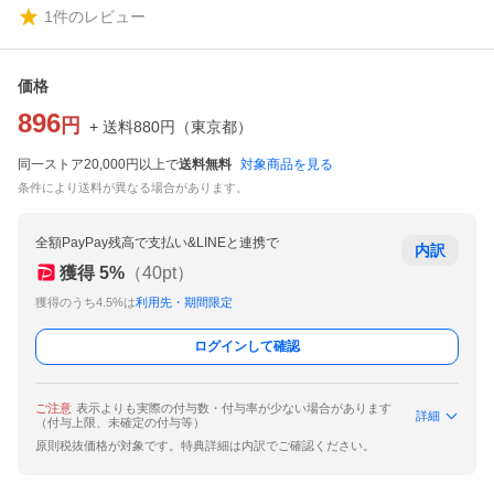
1
件のレビュー
価格
896
円
+ 送料
880
円
（
東京都
）
同一ストア20,000円以上で
送料無料
対象商品を見る
条件により送料が異なる場合があります。
全額PayPay残高で支払い&LINEと連携で
内訳
獲得
5
%
（
40
pt）
獲得のうち4.5%は
利用先・期間限定
ログインして確認
ご注意
表示よりも実際の付与数・付与率が少ない場合があります
詳細
（付与上限、未確定の付与等）
原則税抜価格が対象です。特典詳細は内訳でご確認ください。