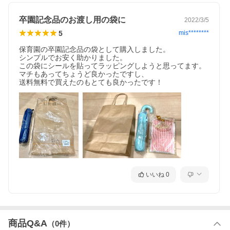
卒園記念品のお渡し用の袋に
2022/3/5
5
mis********
保育園の卒園記念品の袋として購入しました。

シンプルでお安く助かりました。

この袋にシールを貼ってラッピングしようと思ってます。

マチもあってちょうど良かったですし、

送料無料で買えたのもとても良かったです！
いいね
0
商品Q&A
（
0
件）