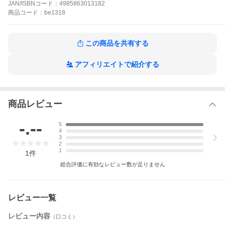
JAN/ISBNコード：
4985863013182
商品
コード：
be1318
この商品を共有する
アフィリエイトで紹介する
商品レビュー
-.--
5
4
3
2
1
1
件
総合評価に有効なレビュー数が足りません
レビュー一覧
レビュー内容
（口コミ）