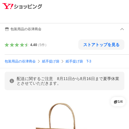
包装用品の谷津商会
ストアトップを見る
4.40
（
5
件
）
包装用品の谷津商会
紙手提げ袋
紙手提げ袋 T-3
配送に関するご注意 8月11日から8月16日まで夏季休業
とさせていただきます。
1
/
4