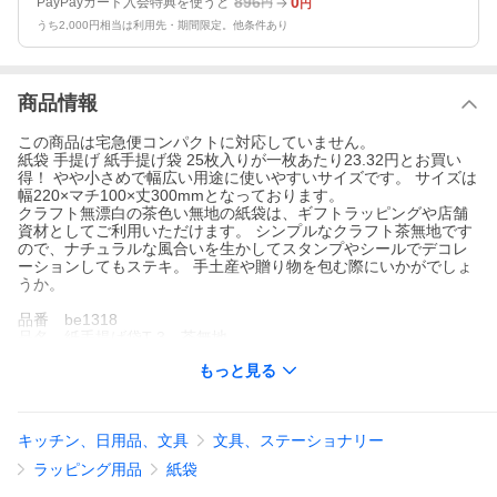
896
0
PayPayカード入会特典を使うと
円
円
うち2,000円相当は利用先・期間限定。他条件あり
商品情報
この商品は宅急便コンパクトに対応していません。
紙袋 手提げ 紙手提げ袋 25枚入りが一枚あたり23.32円とお買い
得！ やや小さめで幅広い用途に使いやすいサイズです。 サイズは
幅220×マチ100×丈300mmとなっております。
クラフト無漂白の茶色い無地の紙袋は、ギフトラッピングや店舗
資材としてご利用いただけます。 シンプルなクラフト茶無地です
ので、ナチュラルな風合いを生かしてスタンプやシールでデコレ
ーションしてもステキ。 手土産や贈り物を包む際にいかがでしょ
うか。
品番 be1318
品名 紙手提げ袋T-3 茶無地
サイズ 幅220mm×マチ幅100mm×高さ300mm
もっと見る
材質 未晒80g/平方メートル
重量 29g/枚
入り数 25枚
キッチン、日用品、文具
文具、ステーショナリー
ラッピング用品
紙袋