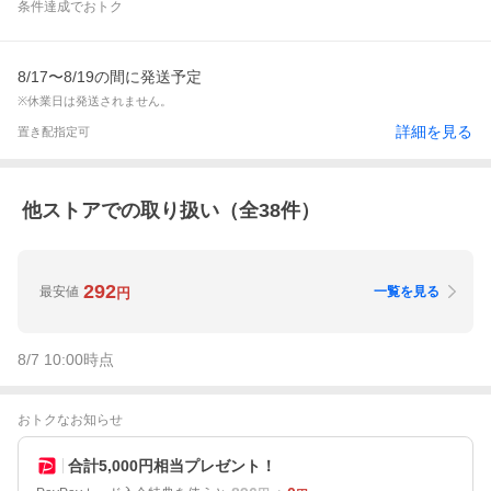
条件達成でおトク
8/17〜8/19の間に発送予定
※休業日は発送されません。
詳細を見る
置き配指定可
他ストアでの取り扱い（全
38
件）
292
最安値
一覧を見る
円
8/7 10:00
時点
おトクなお知らせ
合計5,000円相当プレゼント！