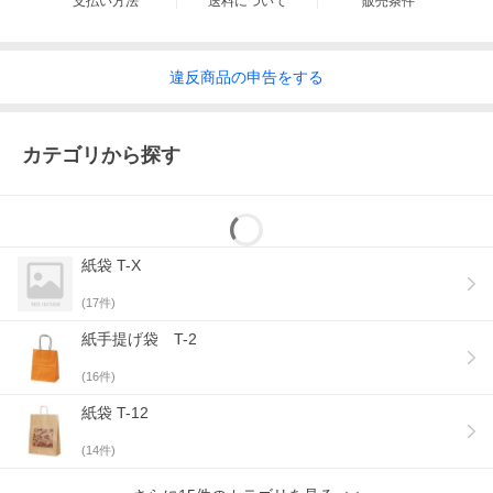
支払い方法
送料について
販売条件
違反
商品の
申告をする
カテゴリから探す
紙袋 T-X
(
17
件)
紙手提げ袋 T-2
(
16
件)
紙袋 T-12
(
14
件)