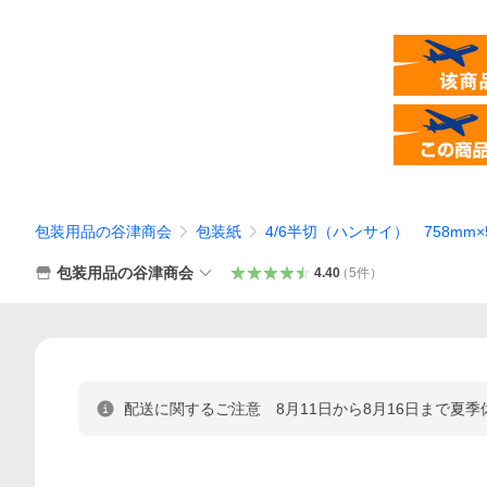
包装用品の谷津商会
包装紙
4/6半切（ハンサイ） 758mm×
包装用品の谷津商会
4.40
（
5
件
）
配送に関するご注意 8月11日から8月16日まで夏