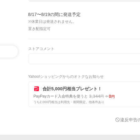
8/17〜8/19の間に発送予定
※休業日は発送されません。
置き配指定可
ストアコメント
Yahoo!ショッピングからのオトクなお知らせ
合計5,000円相当プレゼント！
3,344
0
PayPayカード入会特典を使うと
円
円
うち2,000円相当は利用先・期間限定。他条件あり
違反申告