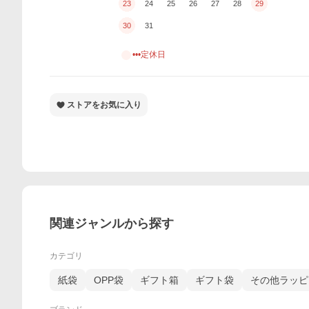
23
24
25
26
27
28
29
30
31
•••定休日
ストアをお気に入り
関連ジャンルから探す
カテゴリ
紙袋
OPP袋
ギフト箱
ギフト袋
その他ラッピ