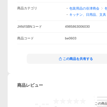
商品
カテゴリ
包装用品の谷津商会
キッチン、日用品、文具
JAN/ISBNコード
4985863006030
商品
コード
be0603
この商品を共有する
商品
レビュー
5
-.--
4
この
商
3
2