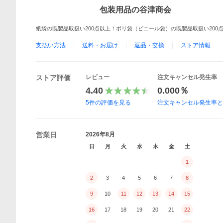
包装用品の谷津商会
紙袋の既製品取扱い200点以上！ポリ袋（ビニール袋）の既製品取扱い200
支払い方法
送料・お届け
返品・交換
ストア情報
ストア評価
レビュー
注文キャンセル発生率
4.40
0.000％
5
件の評価を見る
注文キャンセル発生率
営業日
2026年8月
日
月
火
水
木
金
土
1
2
3
4
5
6
7
8
9
10
11
12
13
14
15
16
17
18
19
20
21
22