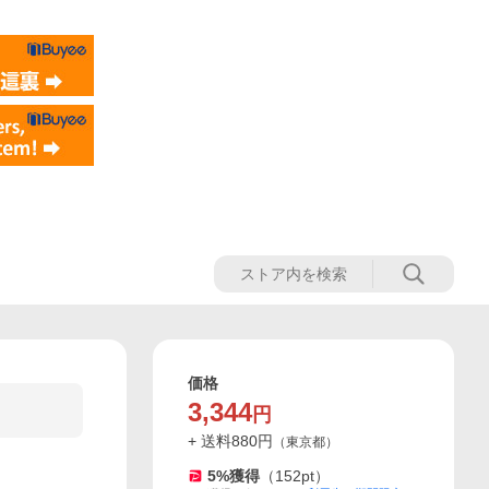
価格
3,344
円
+ 送料
880
円
（
東京都
）
5
%獲得
（
152
pt）