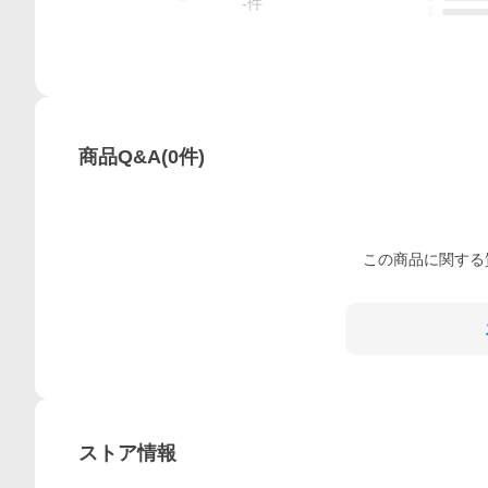
-
件
1
商品Q&A
(
0
件)
この
商品
に関する
ストア情報