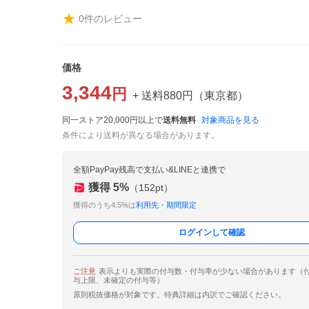
0
件のレビュー
価格
3,344
円
+ 送料
880
円
（
東京都
）
同一ストア20,000円以上で
送料無料
対象商品を見る
条件により送料が異なる場合があります。
全額PayPay残高で支払い&LINEと連携で
獲得
5
%
（
152
pt）
獲得のうち4.5%は
利用先・期間限定
ログインして確認
ご注意
表示よりも実際の付与数・付与率が少ない場合があります（
与上限、未確定の付与等）
原則税抜価格が対象です。特典詳細は内訳でご確認ください。