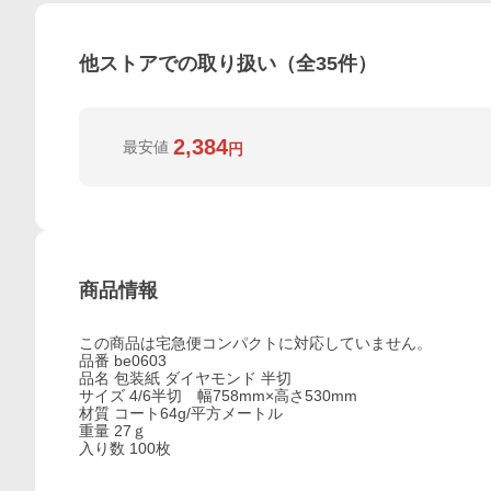
他ストアでの取り扱い（全
35
件）
2,384
最安値
円
商品情報
この商品は宅急便コンパクトに対応していません。
品番 be0603
品名 包装紙 ダイヤモンド 半切
サイズ 4/6半切 幅758mm×高さ530mm
材質 コート64g/平方メートル
重量 27ｇ
入り数 100枚