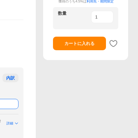
獲得のうち4.5%は
利用先・期間限定
数量
カートに入れる
内訳
付
詳細