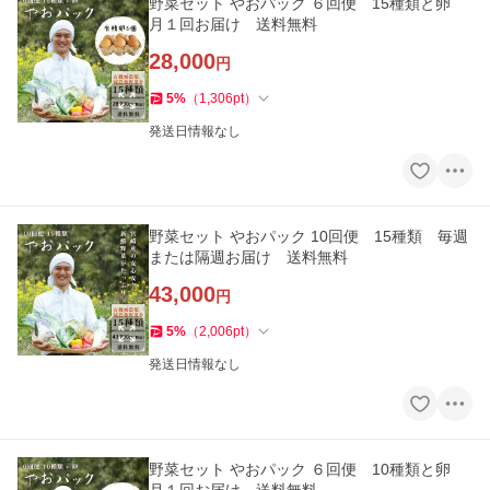
野菜セット やおパック ６回便 15種類と卵
月１回お届け 送料無料
28,000
円
5
%
（
1,306
pt
）
発送日情報なし
野菜セット やおパック 10回便 15種類 毎週
または隔週お届け 送料無料
43,000
円
5
%
（
2,006
pt
）
発送日情報なし
野菜セット やおパック ６回便 10種類と卵