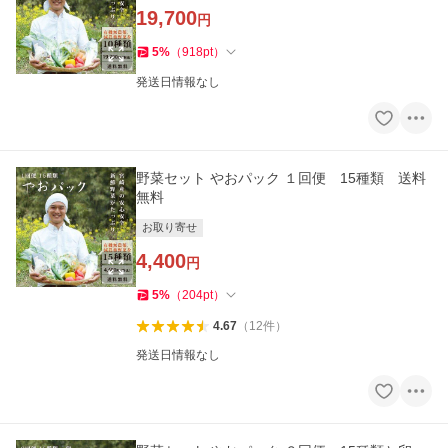
19,700
円
5
%
（
918
pt
）
発送日情報なし
野菜セット やおパック １回便 15種類 送料
無料
お取り寄せ
4,400
円
5
%
（
204
pt
）
4.67
（
12
件
）
発送日情報なし