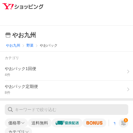
やお九州
やお九州
野菜
やおパック
カテゴリ
やおパック1回便
4
件
やおパック定期便
8
件
1
価格帯
送料無料
すべての条
カテゴリ