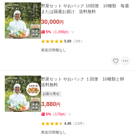
野菜セット やおパック 10回便 10種類 毎週
または隔週お届け 送料無料
30,000
円
5
%
（
1,399
pt
）
5.00
（
3
件
）
発送日情報なし
野菜セット やおパック １回便 10種類と卵
送料無料
お取り寄せ
3,880
円
5
%
（
179
pt
）
4.46
（
13
件
）
発送日情報なし