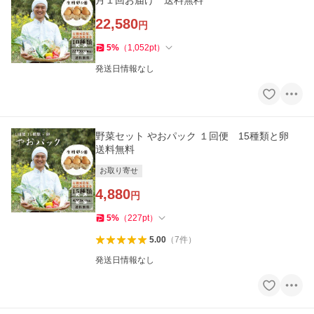
月１回お届け 送料無料
22,580
円
5
%
（
1,052
pt
）
発送日情報なし
野菜セット やおパック １回便 15種類と卵
送料無料
お取り寄せ
4,880
円
5
%
（
227
pt
）
5.00
（
7
件
）
発送日情報なし