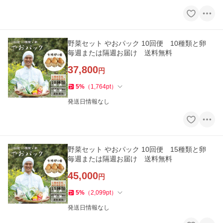
野菜セット やおパック 10回便 10種類と卵
毎週または隔週お届け 送料無料
37,800
円
5
%
（
1,764
pt
）
発送日情報なし
野菜セット やおパック 10回便 15種類と卵
毎週または隔週お届け 送料無料
45,000
円
5
%
（
2,099
pt
）
発送日情報なし