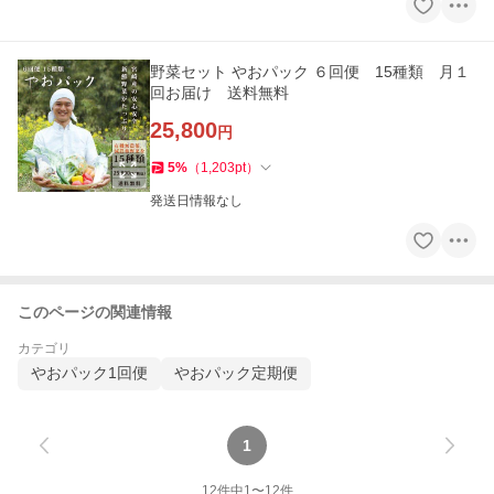
野菜セット やおパック ６回便 15種類 月１
回お届け 送料無料
25,800
円
5
%
（
1,203
pt
）
発送日情報なし
このページの関連情報
カテゴリ
やおパック1回便
やおパック定期便
1
12
件中
1
〜
12
件