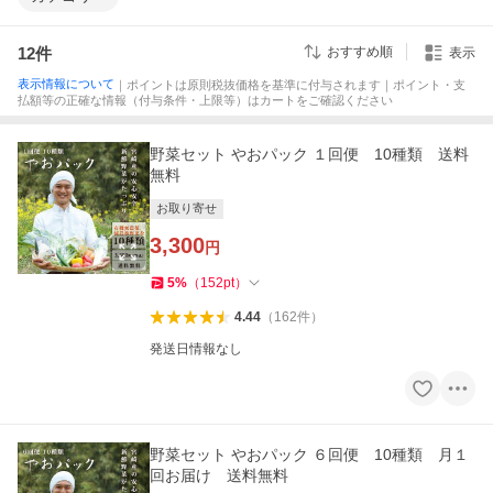
12
件
おすすめ順
表示
表示情報について
｜ポイントは原則税抜価格を基準に付与されます｜ポイント・支
払額等の正確な情報（付与条件・上限等）はカートをご確認ください
野菜セット やおパック １回便 10種類 送料
無料
お取り寄せ
3,300
円
5
%
（
152
pt
）
4.44
（
162
件
）
発送日情報なし
野菜セット やおパック ６回便 10種類 月１
回お届け 送料無料