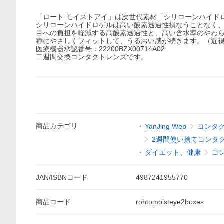
「ロート モイストアイ」は次世代素材「シリコーンハイド
シリコーンハイドロゲルは高い酸素透過性損なうことなく
目への負担を軽減する高酸素透過性と、高い含水率のやわ
瞳にやさしくフィットして、うるおい感が続きます。（近
医療機器承認番号：22200BZX00714A02
二週間交換コンタクトレンズです。
商品
カテゴリ
YanJing Web
コンタクト
2週間使い捨てコンタクト/2
ダイエット、健康
コ
JAN/ISBNコード
4987241955770
商品
コード
rohtomoisteye2boxes