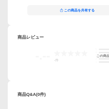
この商品を共有する
商品
レビュー
5
-.--
4
この
商
3
2
-
件
1
商品Q&A
(
0
件)