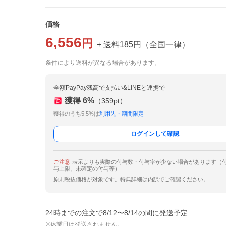
価格
6,556
円
+ 送料
185
円
（
全国一律
）
条件により送料が異なる場合があります。
全額PayPay残高で支払い&LINEと連携で
獲得
6
%
（
359
pt）
獲得のうち5.5%は
利用先・期間限定
ログインして確認
ご注意
表示よりも実際の付与数・付与率が少ない場合があります（
与上限、未確定の付与等）
原則税抜価格が対象です。特典詳細は内訳でご確認ください。
24時までの注文で8/12〜8/14の間に発送予定
※休業日は発送されません。