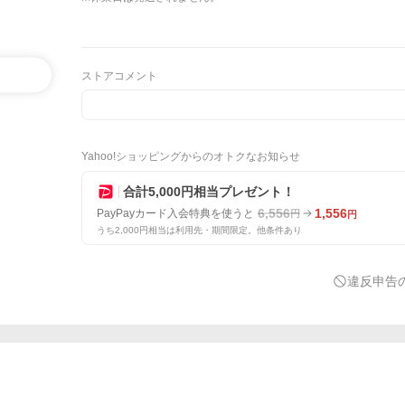
ストアコメント
Yahoo!ショッピングからのオトクなお知らせ
合計5,000円相当プレゼント！
6,556
1,556
PayPayカード入会特典を使うと
円
円
うち2,000円相当は利用先・期間限定。他条件あり
違反申告