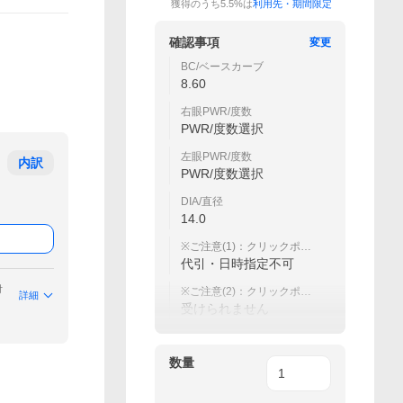
獲得のうち5.5%は
利用先・期間限定
確認事項
変更
BC/ベースカーブ
8.60
右眼PWR/度数
PWR/度数選択
左眼PWR/度数
内訳
PWR/度数選択
DIA/直径
14.0
※ご注意(1)：クリックポス
ト・レターパックプラス便
代引・日時指定不可
は
付
※ご注意(2)：クリックポス
詳細
ト便の紛失、破損などの補
受けられません
償は
数量