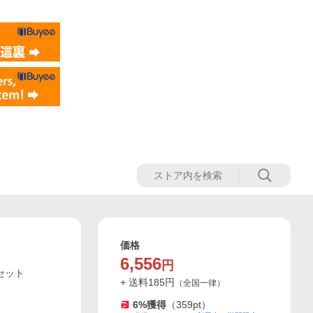
価格
6,556
円
月セット
+ 送料
185
円
（
全国一律
）
6
%獲得
（
359
pt）