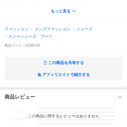
商品説明:エルメスのメンズショートブーツです。
サイズ違いでの返品は受け付けておりません。気になる点がござ
もっと見る
いましたら、ご連絡ください。
管理番号：22360-00
ファッション
メンズファッション
シューズ
ランク表示
Ｎ 新品
スノーシューズ、ブーツ
ＮＲ 未使用品
Ｓ 新品同様の品
商品
コード：
22360-00
Ａ わずかに傷や汚れが見受けられる品
Ｂ 多少傷や汚れが見受けられる品
Ｃ かなり傷や汚れが見受けられる品
この商品を共有する
アフィリエイトで紹介する
商品レビュー
-.--
5
4
この
商品
に関するレビューはありません
3
2
1
-
件