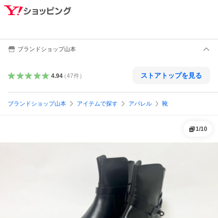
ブランドショップ山本
ストアトップを見る
4.94
（
47
件
）
ブランドショップ山本
アイテムで探す
アパレル
靴
1
/
10