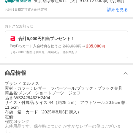
東京都は最短8/11（火）9:00-12:00の間でお届け
詳細を見る
お届け日指定可
置き配指定可
おトクなお知らせ
合計5,000円相当プレゼント！
240,000
235,000
PayPayカード入会特典を使うと
円
円
うち2,000円相当は利用先・期間限定。他条件あり
商品情報
ブランド:エルメス
素材・カラー：レザー ラバーソール/ブラック・ブラック金具
商品名:メンズ ショートブーツ ジェフ
品番:WS242946ZH2404
サイズ・付属品:サイズ:44（約28ｃｍ） アウトソール:30.5cm 幅:
11.5cm
布袋 箱 カード（2025年8月6日購入）
定価:
程度:Sランク
未使用品です。保存時についたかすかなレザーの傷はございま
す。