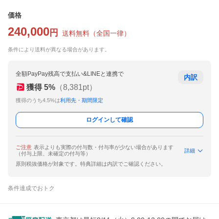
価格
240,000
円
送料無料
（
全国一律
）
条件により送料が異なる場合があります。
全額PayPay残高で支払い&LINEと連携で
内訳
獲得
5
%
（
8,381
pt）
獲得のうち4.5%は
利用先・期間限定
ログインして確認
ご注意
表示よりも実際の付与数・付与率が少ない場合があります
詳細
（付与上限、未確定の付与等）
原則税抜価格が対象です。特典詳細は内訳でご確認ください。
条件達成でおトク