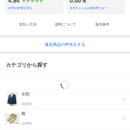
4.94
0.00％
47
件の評価を見る
注文キャンセル発生率とは？
支払い方法
送料について
販売条件
違反
商品の
申告をする
カテゴリから探す
衣類
(
416
件)
靴
(
192
件)