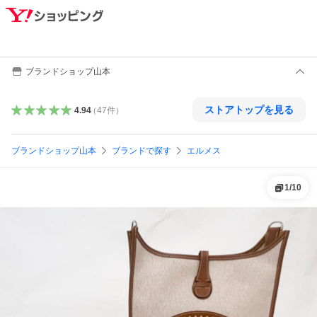
ブランドショップ山本
ストアトップを見る
4.94
（
47
件
）
ブランドショップ山本
ブランドで探す
エルメス
1
/
10