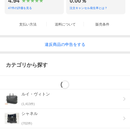
4.94
0.00％
47
件の評価を見る
注文キャンセル発生率とは？
支払い方法
送料について
販売条件
違反
商品の
申告をする
カテゴリから探す
ルイ・ヴィトン
(
1,413
件)
シャネル
(
702
件)