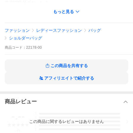
商品説明:外ポケット×1
エルメス定番のショルダーバッグです
もっと見る
管理番号：22178-00
ランク表示
ファッション
レディースファッション
バッグ
Ｎ 新品
ＮＲ 未使用品
ショルダーバッグ
Ｓ 新品同様の品
Ａ わずかに傷や汚れが見受けられる品
商品
コード：
22178-00
Ｂ 多少傷や汚れが見受けられる品
Ｃ かなり傷や汚れが見受けられる品
この商品を共有する
アフィリエイトで紹介する
商品レビュー
-.--
5
4
この
商品
に関するレビューはありません
3
2
1
-
件