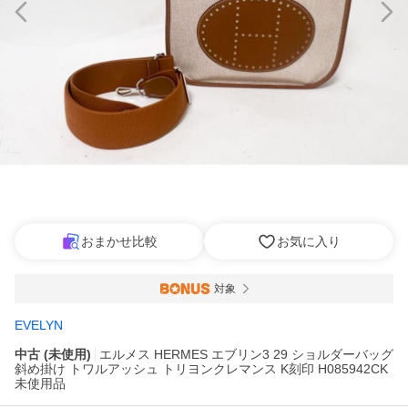
おまかせ比較
お気に入り
対象
EVELYN
中古 (未使用)
エルメス HERMES エブリン3 29 ショルダーバッグ
斜め掛け トワルアッシュ トリヨンクレマンス K刻印 H085942CK
未使用品