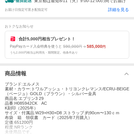
東京都は最短8/11（火）9:00-12:00の間でお届け
詳細を見る
お届け日指定可
置き配指定可
おトクなお知らせ
合計5,000円相当プレゼント！
590,000
585,000
PayPayカード入会特典を使うと
円
円
うち2,000円相当は利用先・期間限定。他条件あり
商品情報
ブランド:エルメス
素材・カラー:トワルアッシュ・トリヨンクレマンス/ECRU-BEIGE
（ベージュ）GOLD（ブラウン）・シルバー金具
商品名:エブリン3 29
品番:H085942CK AC
K刻印（2025年）
サイズ・付属品:W29×H30×D8 ストラップ:約90cm〜130ｃｍ
布袋 箱 領収書 カード（2025年7月購入）
定価:651200円
程度:NRランク
未使用品です。