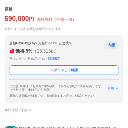
価格
590,000
円
送料無料
（
全国一律
）
条件により送料が異なる場合があります。
全額PayPay残高で支払い&LINEと連携で
内訳
獲得
5
%
（
13,313
pt）
獲得のうち4.5%は
利用先・期間限定
ログインして確認
ご注意
表示よりも実際の付与数・付与率が少ない場合があります
詳細
（付与上限、未確定の付与等）
原則税抜価格が対象です。特典詳細は内訳でご確認ください。
条件達成でおトク