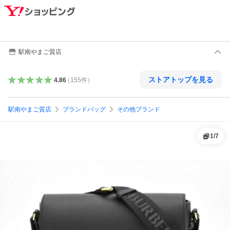
駅南やまご質店
ストアトップを見る
4.86
（
155
件
）
駅南やまご質店
ブランドバッグ
その他ブランド
1
/
7