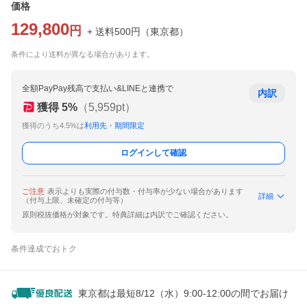
価格
129,800
円
+ 送料
500
円
（
東京都
）
条件により送料が異なる場合があります。
全額PayPay残高で支払い&LINEと連携で
内訳
獲得
5
%
（
5,959
pt）
獲得のうち4.5%は
利用先・期間限定
ログインして確認
ご注意
表示よりも実際の付与数・付与率が少ない場合があります
詳細
（付与上限、未確定の付与等）
原則税抜価格が対象です。特典詳細は内訳でご確認ください。
条件達成でおトク
東京都は最短8/12（水）9:00-12:00の間でお届け